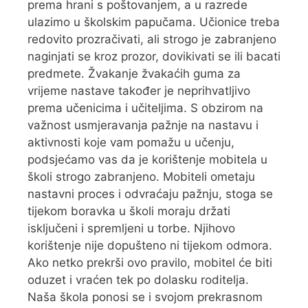
prema hrani s poštovanjem, a u razrede
ulazimo u školskim papučama. Učionice treba
redovito prozračivati, ali strogo je zabranjeno
naginjati se kroz prozor, dovikivati se ili bacati
predmete. Žvakanje žvakaćih guma za
vrijeme nastave također je neprihvatljivo
prema učenicima i učiteljima. S obzirom na
važnost usmjeravanja pažnje na nastavu i
aktivnosti koje vam pomažu u učenju,
podsjećamo vas da je korištenje mobitela u
školi strogo zabranjeno. Mobiteli ometaju
nastavni proces i odvraćaju pažnju, stoga se
tijekom boravka u školi moraju držati
isključeni i spremljeni u torbe. Njihovo
korištenje nije dopušteno ni tijekom odmora.
Ako netko prekrši ovo pravilo, mobitel će biti
oduzet i vraćen tek po dolasku roditelja.
Naša škola ponosi se i svojom prekrasnom