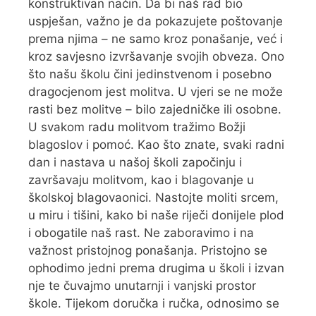
konstruktivan način. Da bi naš rad bio
uspješan, važno je da pokazujete poštovanje
prema njima – ne samo kroz ponašanje, već i
kroz savjesno izvršavanje svojih obveza. Ono
što našu školu čini jedinstvenom i posebno
dragocjenom jest molitva. U vjeri se ne može
rasti bez molitve – bilo zajedničke ili osobne.
U svakom radu molitvom tražimo Božji
blagoslov i pomoć. Kao što znate, svaki radni
dan i nastava u našoj školi započinju i
završavaju molitvom, kao i blagovanje u
školskoj blagovaonici. Nastojte moliti srcem,
u miru i tišini, kako bi naše riječi donijele plod
i obogatile naš rast. Ne zaboravimo i na
važnost pristojnog ponašanja. Pristojno se
ophodimo jedni prema drugima u školi i izvan
nje te čuvajmo unutarnji i vanjski prostor
škole. Tijekom doručka i ručka, odnosimo se