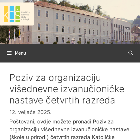
Preskoči
na
sadržaj
Menu
Poziv za organizaciju
višednevne izvanučioničke
nastave četvrtih razreda
12. veljače 2025.
Poštovani, ovdje možete pronaći Poziv za
organizaciju višednevne izvanučioničke nastave
(škole u prirodi) četvrtih razreda Katoličke