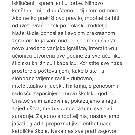
isključeni i spremljeni u torbe. Njihovo
korištenje nije dopušteno ni tijekom odmora.
Ako netko prekrši ovo pravilo, mobitel će biti
oduzet i vraćen tek po dolasku roditelja.
Naša škola ponosi se i svojom prekrasnom
zgradom koja vam nudi brojne mogućnosti:
novo uređeno vanjsko igralište, interaktivnu
učionicu otvorenu ove godine za sve učenike,
školsku knjižnicu i kapelicu. Koristite sve naše
prostore s poštovanjem, kako biste i u
slobodno vrijeme rasli – duhovno,
intelektualno i ljudski. Na kraju, s ponosom i
radošću započinjemo novu školsku godinu.
Unatoč svim izazovima, pokazujemo snagu
zajedništva, međusobnog razumijevanja i
suradnje. Zajedno s roditeljima, nastavljamo
jačati i graditi prepoznatljiv identitet naše
katoličke škole. Neka nas sve prati zagovor