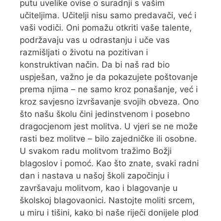
putu uvelike ovise o suradnji s vašim
učiteljima. Učitelji nisu samo predavači, već i
vaši vodiči. Oni pomažu otkriti vaše talente,
podržavaju vas u odrastanju i uče vas
razmišljati o životu na pozitivan i
konstruktivan način. Da bi naš rad bio
uspješan, važno je da pokazujete poštovanje
prema njima – ne samo kroz ponašanje, već i
kroz savjesno izvršavanje svojih obveza. Ono
što našu školu čini jedinstvenom i posebno
dragocjenom jest molitva. U vjeri se ne može
rasti bez molitve – bilo zajedničke ili osobne.
U svakom radu molitvom tražimo Božji
blagoslov i pomoć. Kao što znate, svaki radni
dan i nastava u našoj školi započinju i
završavaju molitvom, kao i blagovanje u
školskoj blagovaonici. Nastojte moliti srcem,
u miru i tišini, kako bi naše riječi donijele plod