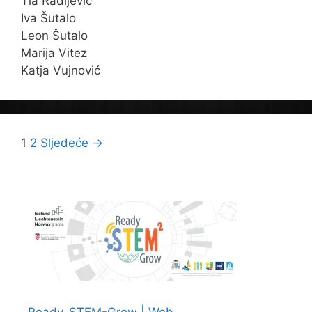
Tia Radljević
Iva Šutalo
Leon Šutalo
Marija Vitez
Katja Vujnović
Navigacija
1
2
Sljedeće →
objava
Ready-STEM-Grow | Web