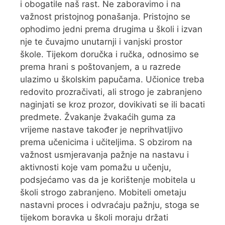
i obogatile naš rast. Ne zaboravimo i na
važnost pristojnog ponašanja. Pristojno se
ophodimo jedni prema drugima u školi i izvan
nje te čuvajmo unutarnji i vanjski prostor
škole. Tijekom doručka i ručka, odnosimo se
prema hrani s poštovanjem, a u razrede
ulazimo u školskim papučama. Učionice treba
redovito prozračivati, ali strogo je zabranjeno
naginjati se kroz prozor, dovikivati se ili bacati
predmete. Žvakanje žvakaćih guma za
vrijeme nastave također je neprihvatljivo
prema učenicima i učiteljima. S obzirom na
važnost usmjeravanja pažnje na nastavu i
aktivnosti koje vam pomažu u učenju,
podsjećamo vas da je korištenje mobitela u
školi strogo zabranjeno. Mobiteli ometaju
nastavni proces i odvraćaju pažnju, stoga se
tijekom boravka u školi moraju držati