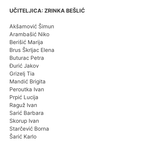
UČITELJICA: ZRINKA BEŠLIĆ
Akšamović Šimun
Arambašić Niko
Berišić Marija
Brus Škrljac Elena
Buturac Petra
Đurić Jakov
Grizelj Tia
Mandić Brigita
Peroutka Ivan
Prpić Lucija
Raguž Ivan
Sarić Barbara
Skorup Ivan
Starčević Borna
Šarić Karlo