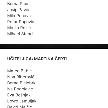
Borna Paun
Josip Pavić
Mila Penava
Petar Popović
Matija Rozić
Mihael Štancl
UČITELJICA: MARTINA ČERTI
Matea Babić
Noa Biberović
Borna Bjelobrk
Iva Bodolović
Eva Bošnjak
Lovro Jamuljak
David Malčić