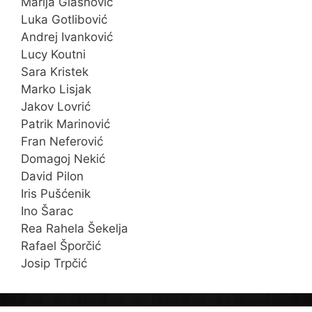
Marija Glasnović
Luka Gotlibović
Andrej Ivanković
Lucy Koutni
Sara Kristek
Marko Lisjak
Jakov Lovrić
Patrik Marinović
Fran Neferović
Domagoj Nekić
David Pilon
Iris Pušćenik
Ino Šarac
Rea Rahela Šekelja
Rafael Šporčić
Josip Trpčić