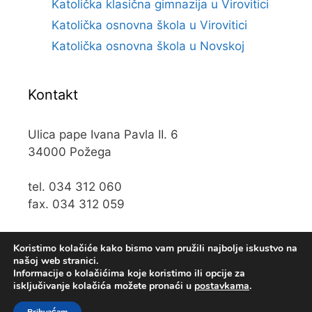
Katolička klasična gimnazija u Virovitici
Katolička osnovna škola u Virovitici
Katolička osnovna škola u Novskoj
Kontakt
Ulica pape Ivana Pavla II. 6
34000 Požega
tel. 034 312 060
fax. 034 312 059
e-mail:
kos@kospz.hr
Koristimo kolačiće kako bismo vam pružili najbolje iskustvo na
našoj web stranici.
Informacije o kolačićima koje koristimo ili opcije za
isključivanje kolačića možete pronaći u
postavkama
.
© 2019 Katolička osnova škola u Požegi • Web usluge