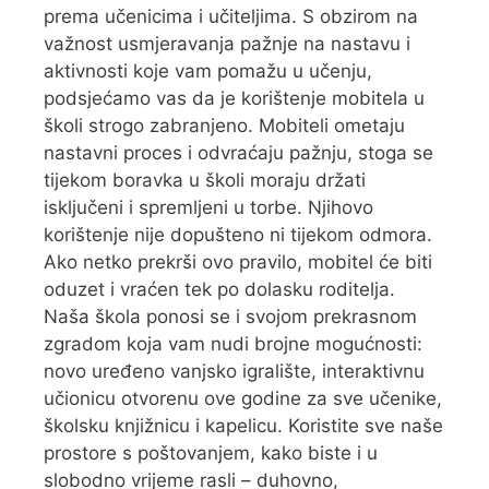
prema učenicima i učiteljima. S obzirom na
važnost usmjeravanja pažnje na nastavu i
aktivnosti koje vam pomažu u učenju,
podsjećamo vas da je korištenje mobitela u
školi strogo zabranjeno. Mobiteli ometaju
nastavni proces i odvraćaju pažnju, stoga se
tijekom boravka u školi moraju držati
isključeni i spremljeni u torbe. Njihovo
korištenje nije dopušteno ni tijekom odmora.
Ako netko prekrši ovo pravilo, mobitel će biti
oduzet i vraćen tek po dolasku roditelja.
Naša škola ponosi se i svojom prekrasnom
zgradom koja vam nudi brojne mogućnosti:
novo uređeno vanjsko igralište, interaktivnu
učionicu otvorenu ove godine za sve učenike,
školsku knjižnicu i kapelicu. Koristite sve naše
prostore s poštovanjem, kako biste i u
slobodno vrijeme rasli – duhovno,