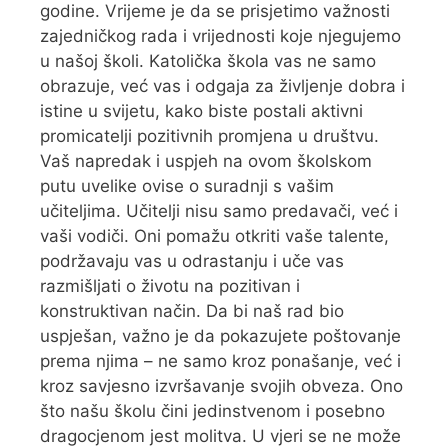
godine. Vrijeme je da se prisjetimo važnosti
zajedničkog rada i vrijednosti koje njegujemo
u našoj školi. Katolička škola vas ne samo
obrazuje, već vas i odgaja za življenje dobra i
istine u svijetu, kako biste postali aktivni
promicatelji pozitivnih promjena u društvu.
Vaš napredak i uspjeh na ovom školskom
putu uvelike ovise o suradnji s vašim
učiteljima. Učitelji nisu samo predavači, već i
vaši vodiči. Oni pomažu otkriti vaše talente,
podržavaju vas u odrastanju i uče vas
razmišljati o životu na pozitivan i
konstruktivan način. Da bi naš rad bio
uspješan, važno je da pokazujete poštovanje
prema njima – ne samo kroz ponašanje, već i
kroz savjesno izvršavanje svojih obveza. Ono
što našu školu čini jedinstvenom i posebno
dragocjenom jest molitva. U vjeri se ne može