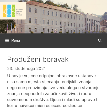
Preskoči
na
sadržaj
Menu
Produženi boravak
23. studenoga 2021.
U novije vrijeme odgojno–obrazovne ustanove
nisu samo mjesta stjecanja teorijskih znanja,
nego one preuzimaju sve veću ulogu u stvaranju
znanja neophodnih za učinkovit život i rad u
suvremenom društvu. Djeca i mladi su upravo ti
koji u najvećoj mjeri osjećaju posljedice