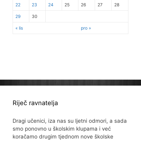
22
23
24
25
26
27
28
29
30
« lis
pro »
Riječ ravnatelja
Dragi učenici, iza nas su ljetni odmori, a sada
smo ponovno u školskim klupama i već
koračamo drugim tjednom nove školske