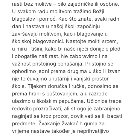
rasti bez molitve – bilo zajedničke ili osobne.
U svakom radu molitvom tražimo Božji
blagoslov i pomoć. Kao što znate, svaki radni
dan i nastava u našoj školi započinju i
završavaju molitvom, kao i blagovanje u
školskoj blagovaonici. Nastojte moliti srcem,
u miru i tišini, kako bi naše riječi donijele plod
i obogatile naš rast. Ne zaboravimo i na
važnost pristojnog ponašanja. Pristojno se
ophodimo jedni prema drugima u školi i izvan
nje te čuvajmo unutarnji i vanjski prostor
škole. Tijekom doručka i ručka, odnosimo se
prema hrani s poštovanjem, a u razrede
ulazimo u školskim papučama. Učionice treba
redovito prozračivati, ali strogo je zabranjeno
naginjati se kroz prozor, dovikivati se ili bacati
predmete. Žvakanje žvakaćih guma za
vrijeme nastave također je neprihvatljivo