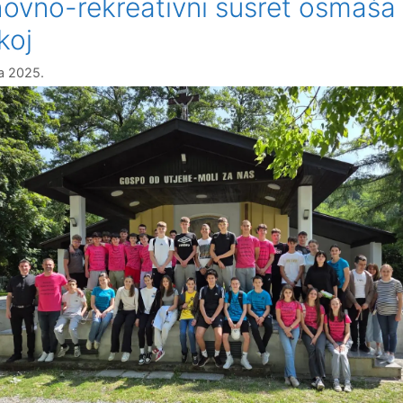
ovno-rekreativni susret osmaša
koj
ja 2025.