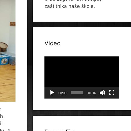
zaštitnika naše škole.
Video
Reproduktor
videozapisa
00:00
01:16
e
ih
 i
du, 4.