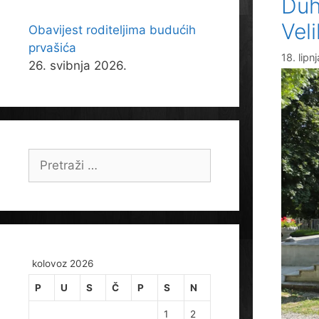
Duh
Veli
Obavijest roditeljima budućih
prvašića
18. lipn
26. svibnja 2026.
Pretraži:
kolovoz 2026
P
U
S
Č
P
S
N
1
2