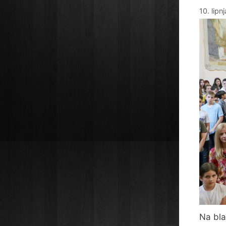
10. lipn
Na bla