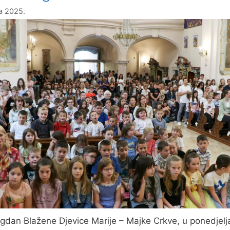
ja 2025.
gdan Blažene Djevice Marije – Majke Crkve, u ponedjelj