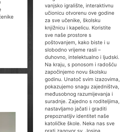
e
vanjsko igralište, interaktivnu
e
učionicu otvorenu ove godine
čenike
za sve učenike, školsku
knjižnicu i kapelicu. Koristite
sve naše prostore s
poštovanjem, kako biste i u
slobodno vrijeme rasli –
duhovno, intelektualno i ljudski.
Na kraju, s ponosom i radošću
započinjemo novu školsku
godinu. Unatoč svim izazovima,
pokazujemo snagu zajedništva,
međusobnog razumijevanja i
suradnje. Zajedno s roditeljima,
nastavljamo jačati i graditi
prepoznatljiv identitet naše
katoličke škole. Neka nas sve
prati zagovor sv. Josipa,