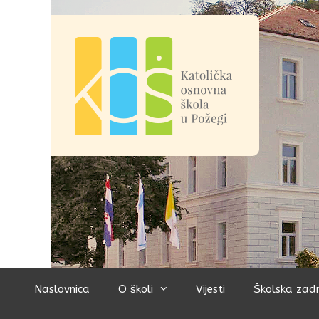
Preskoči
na
sadržaj
Naslovnica
O školi
Vijesti
Školska zad