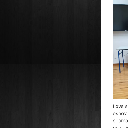
I ove 
osnovn
siroma
pojedin