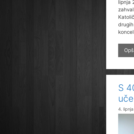
lipnja
zahval
Katoli
drugih
koncel
Opš
S 4
uče
4. lipnj