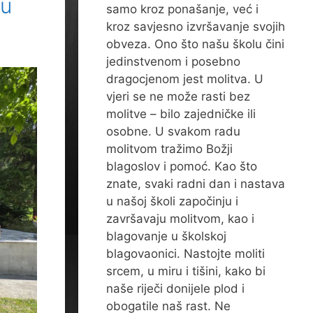
 u
samo kroz ponašanje, već i
kroz savjesno izvršavanje svojih
obveza. Ono što našu školu čini
jedinstvenom i posebno
dragocjenom jest molitva. U
vjeri se ne može rasti bez
molitve – bilo zajedničke ili
osobne. U svakom radu
molitvom tražimo Božji
blagoslov i pomoć. Kao što
znate, svaki radni dan i nastava
u našoj školi započinju i
završavaju molitvom, kao i
blagovanje u školskoj
blagovaonici. Nastojte moliti
srcem, u miru i tišini, kako bi
naše riječi donijele plod i
obogatile naš rast. Ne