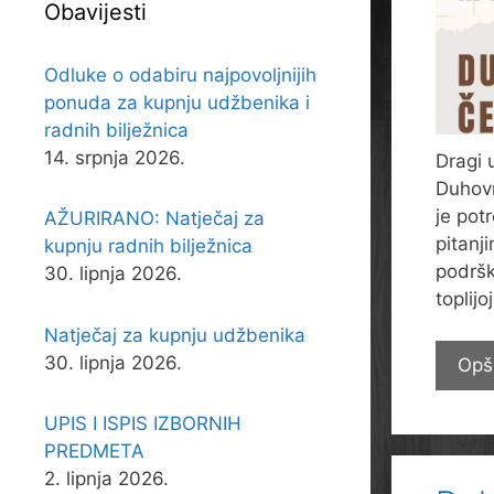
Obavijesti
Odluke o odabiru najpovoljnijih
ponuda za kupnju udžbenika i
radnih bilježnica
14. srpnja 2026.
Dragi 
Duhovn
je pot
AŽURIRANO: Natječaj za
pitanj
kupnju radnih bilježnica
podrš
30. lipnja 2026.
toplij
Natječaj za kupnju udžbenika
30. lipnja 2026.
Opš
UPIS I ISPIS IZBORNIH
PREDMETA
2. lipnja 2026.