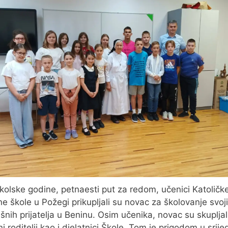
školske godine, petnaesti put za redom, učenici Katoličk
e škole u Požegi prikupljali su novac za školovanje svoj
šnih prijatelja u Beninu. Osim učenika, novac su skupljali
i roditelji kao i djelatnici Škole. Tom je prigodom u srije