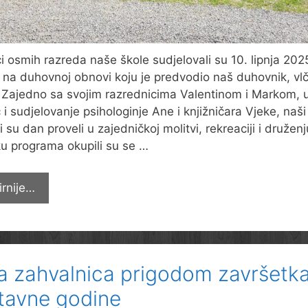
i osmih razreda naše škole sudjelovali su 10. lipnja 202
j na duhovnoj obnovi koju je predvodio naš duhovnik, vlč
 Zajedno sa svojim razrednicima Valentinom i Markom, 
i sudjelovanje psihologinje Ane i knjižničara Vjeke, naši
 su dan proveli u zajedničkoj molitvi, rekreaciji i družen
u programa okupili su se …
Duhovno-
irnije…
rekreativni
susret
osmaša
u
a zahvalnica prigodom završetk
Velikoj
tavne godine