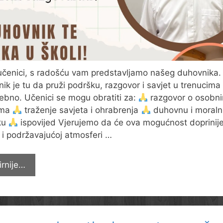
učenici, s radošću vam predstavljamo našeg duhovnika.
ik je tu da pruži podršku, razgovor i savjet u trenucima
rebno. Učenici se mogu obratiti za:
razgovor o osobn
ima
traženje savjeta i ohrabrenja
duhovnu i moraln
ku
ispovijed Vjerujemo da će ova mogućnost doprinijet
oj i podržavajućoj atmosferi …
Duhovnik
irnije…
te
čeka
u
školi!