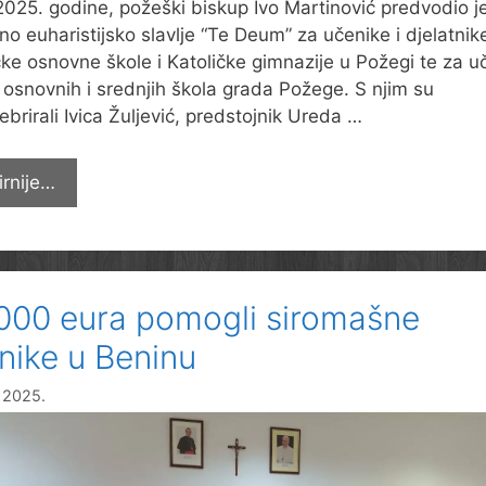
 2025. godine, požeški biskup Ivo Martinović predvodio j
no euharistijsko slavlje “Te Deum” za učenike i djelatnik
čke osnovne škole i Katoličke gimnazije u Požegi te za u
 osnovnih i srednjih škola grada Požege. S njim su
ebrirali Ivica Žuljević, predstojnik Ureda …
Misa
irnije…
zahvalnica
prigodom
završetka
nastavne
000 eura pomogli siromašne
godine
nike u Beninu
a 2025.