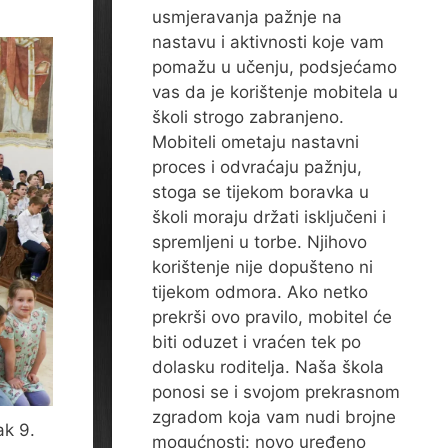
usmjeravanja pažnje na
nastavu i aktivnosti koje vam
pomažu u učenju, podsjećamo
vas da je korištenje mobitela u
školi strogo zabranjeno.
Mobiteli ometaju nastavni
proces i odvraćaju pažnju,
stoga se tijekom boravka u
školi moraju držati isključeni i
spremljeni u torbe. Njihovo
korištenje nije dopušteno ni
tijekom odmora. Ako netko
prekrši ovo pravilo, mobitel će
biti oduzet i vraćen tek po
dolasku roditelja. Naša škola
ponosi se i svojom prekrasnom
zgradom koja vam nudi brojne
ak 9.
mogućnosti: novo uređeno