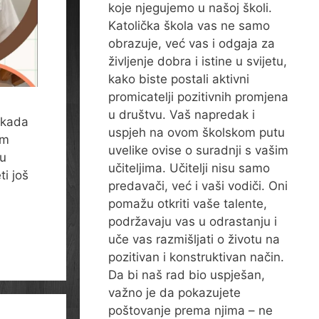
koje njegujemo u našoj školi.
Katolička škola vas ne samo
obrazuje, već vas i odgaja za
življenje dobra i istine u svijetu,
kako biste postali aktivni
promicatelji pozitivnih promjena
u društvu. Vaš napredak i
 kada
uspjeh na ovom školskom putu
im
uvelike ovise o suradnji s vašim
u
učiteljima. Učitelji nisu samo
i još
predavači, već i vaši vodiči. Oni
pomažu otkriti vaše talente,
podržavaju vas u odrastanju i
uče vas razmišljati o životu na
pozitivan i konstruktivan način.
Da bi naš rad bio uspješan,
važno je da pokazujete
poštovanje prema njima – ne