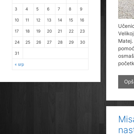
3
4
5
6
7
8
9
10
11
12
13
14
15
16
Učenic
17
18
19
20
21
22
23
Veliko
Matej.
24
25
26
27
28
29
30
pomoć 
31
osmaši
početk
« srp
Opš
Mis
nas