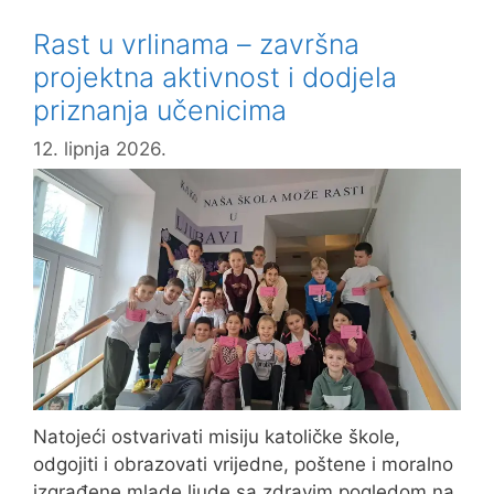
na
Rast u vrlinama – završna
kraju
projektna aktivnost i dodjela
nastavne
priznanja učenicima
godine
12. lipnja 2026.
Natojeći ostvarivati misiju katoličke škole,
odgojiti i obrazovati vrijedne, poštene i moralno
izgrađene mlade ljude sa zdravim pogledom na