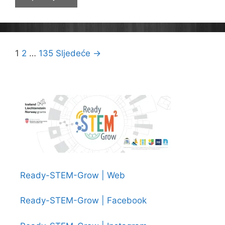
u
projektu
“RjeŠko”
Navigacija
1
2
…
135
Sljedeće →
objava
Ready-STEM-Grow | Web
Ready-STEM-Grow | Facebook