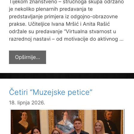
Tijekom znanstveno – stručnoga skupa održano
je nekoliko plenarnih predavanja te
predstavljanje primjera iz odgojno-obrazovne
prakse. Učiteljice Ivana Mršić i Anita Rašić
održale su predavanje “Virtualna stvarnost u
razrednoj nastavi – od motivacije do aktivnog …
Naše
Opširnije…
djelatnice
sudjelovale
na
UPS-
Četiri “Muzejske petice”
u
18. lipnja 2026.