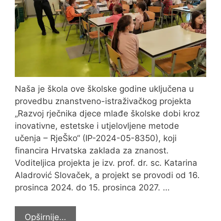
Naša je škola ove školske godine uključena u
provedbu znanstveno-istraživačkog projekta
„Razvoj rječnika djece mlađe školske dobi kroz
inovativne, estetske i utjelovljene metode
učenja – RjeŠko“ (IP-2024-05-8350), koji
financira Hrvatska zaklada za znanost.
Voditeljica projekta je izv. prof. dr. sc. Katarina
Aladrović Slovaček, a projekt se provodi od 16.
prosinca 2024. do 15. prosinca 2027. …
Sudjelovali
Opširnije…