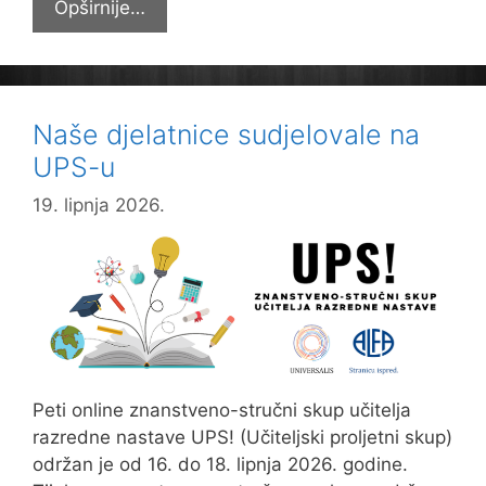
LUKA
Opširnije…
DRUGI
NA
DRŽAVNOM
LIKOVNOM
Naše djelatnice sudjelovale na
NATJEČAJU
UPS-u
19. lipnja 2026.
Peti online znanstveno-stručni skup učitelja
razredne nastave UPS! (Učiteljski proljetni skup)
održan je od 16. do 18. lipnja 2026. godine.