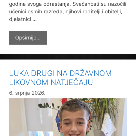
godina svoga odrastanja. Svečanosti su nazočili
učenici osmih razreda, njihovi roditelji i obitelji,
djelatnici …
Svečana
Opširnije…
podjela
svjedodžbi
učenicima
osmih
LUKA DRUGI NA DRŽAVNOM
razreda
LIKOVNOM NATJEČAJU
6. srpnja 2026.