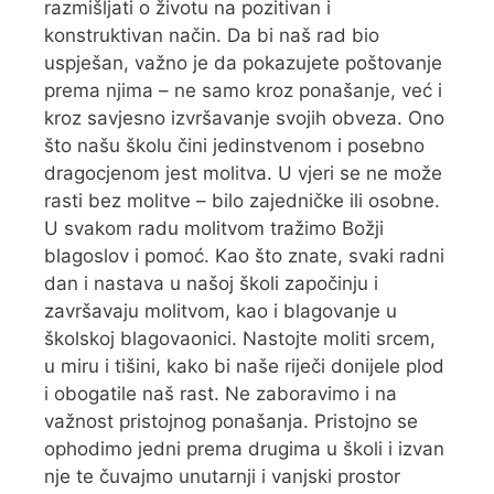
razmišljati o životu na pozitivan i
konstruktivan način. Da bi naš rad bio
uspješan, važno je da pokazujete poštovanje
prema njima – ne samo kroz ponašanje, već i
kroz savjesno izvršavanje svojih obveza. Ono
što našu školu čini jedinstvenom i posebno
dragocjenom jest molitva. U vjeri se ne može
rasti bez molitve – bilo zajedničke ili osobne.
U svakom radu molitvom tražimo Božji
blagoslov i pomoć. Kao što znate, svaki radni
dan i nastava u našoj školi započinju i
završavaju molitvom, kao i blagovanje u
školskoj blagovaonici. Nastojte moliti srcem,
u miru i tišini, kako bi naše riječi donijele plod
i obogatile naš rast. Ne zaboravimo i na
važnost pristojnog ponašanja. Pristojno se
ophodimo jedni prema drugima u školi i izvan
nje te čuvajmo unutarnji i vanjski prostor