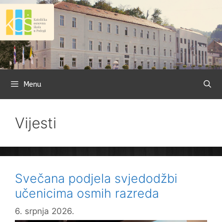
Preskoči
na
sadržaj
Menu
Vijesti
Svečana podjela svjedodžbi
učenicima osmih razreda
6. srpnja 2026.