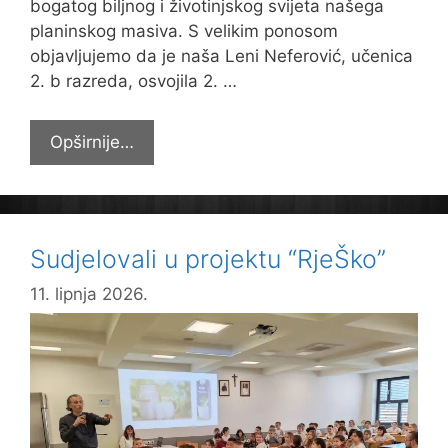
bogatog biljnog i životinjskog svijeta našega
planinskog masiva. S velikim ponosom
objavljujemo da je naša Leni Neferović, učenica
2. b razreda, osvojila 2. …
Leni
Opširnije…
druga
na
likovnom
natječaju
Sudjelovali u projektu “RjeŠko”
11. lipnja 2026.