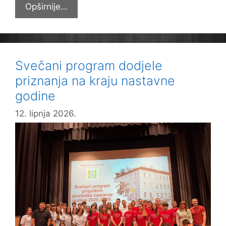
Četiri
Opširnije…
“Muzejske
petice”
Svečani program dodjele
priznanja na kraju nastavne
godine
12. lipnja 2026.