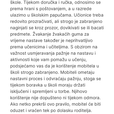
škole. Tijekom doručka i ručka, odnosimo se
prema hrani s poštovanjem, a u razrede
ulazimo u školskim papučama. Učionice treba
redovito prozračivati, ali strogo je zabranjeno
naginjati se kroz prozor, dovikivati se ili bacati
predmete. Žvakanje žvakaćih guma za
vrijeme nastave također je neprihvatljivo
prema učenicima i učiteljima. S obzirom na
važnost usmjeravanja pažnje na nastavu i
aktivnosti koje vam pomažu u učenju,
podsjećamo vas da je korištenje mobitela u
školi strogo zabranjeno. Mobiteli ometaju
nastavni proces i odvraćaju pažnju, stoga se
tijekom boravka u školi moraju držati
isključeni i spremljeni u torbe. Njihovo
korištenje nije dopušteno ni tijekom odmora.
Ako netko prekrši ovo pravilo, mobitel će biti
oduzet i vraćen tek po dolasku roditelja.