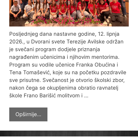
Posljednjeg dana nastavne godine, 12. lipnja
2026., u Dvorani svete Terezije Avilske održan
je svečani program dodjele priznanja
nagrađenim učenicima i njihovim mentorima.
Program su vodile učenice Franka Obućina i
Tena Tomašević, koje su na početku pozdravile
sve prisutne. Svečanost je otvorio školski zbor,
nakon čega se okupljenima obratio ravnatelj
škole Frano Barišić molitvom i …
Svečani
Opširnije…
program
dodjele
priznanja