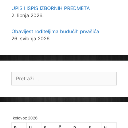
UPIS I ISPIS IZBORNIH PREDMETA
2. lipnja 2026.
Obavijest roditeljima budućih prvašića
26. svibnja 2026.
Pretraži:
kolovoz 2026
P
U
S
Č
P
S
N