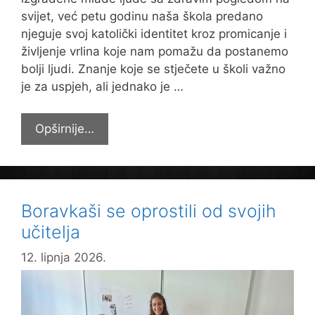
svijet, već petu godinu naša škola predano
njeguje svoj katolički identitet kroz promicanje i
življenje vrlina koje nam pomažu da postanemo
bolji ljudi. Znanje koje se stječete u školi važno
je za uspjeh, ali jednako je …
Rast
Opširnije…
u
vrlinama
–
završna
Boravkaši se oprostili od svojih
projektna
učitelja
aktivnost
i
12. lipnja 2026.
dodjela
priznanja
učenicima