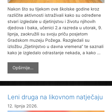
Nakon što su tijekom ove školske godine kroz
različite aktivnosti istraživali kako su određene
stvari izgledale u djetinjstvu i životu njihovih
djedova i baka, učenici 2.a razreda u utorak, 9.
lipnja, zaokružili su svoju priču posjetom
Gradskom muzeju Požega. Razgledali su
izložbu „Djetinjstvo u davna vremena“ te saznali
kako je izgledalo odrastanje nekada, a kako …
Putovanje
Opširnije…
kroz
djetinjstvo
nekad
i
Leni druga na likovnom natječaju
danas
12. lipnja 2026.