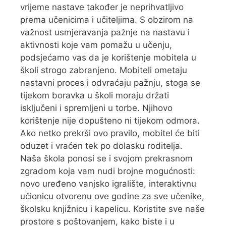
vrijeme nastave također je neprihvatljivo
prema učenicima i učiteljima. S obzirom na
važnost usmjeravanja pažnje na nastavu i
aktivnosti koje vam pomažu u učenju,
podsjećamo vas da je korištenje mobitela u
školi strogo zabranjeno. Mobiteli ometaju
nastavni proces i odvraćaju pažnju, stoga se
tijekom boravka u školi moraju držati
isključeni i spremljeni u torbe. Njihovo
korištenje nije dopušteno ni tijekom odmora.
Ako netko prekrši ovo pravilo, mobitel će biti
oduzet i vraćen tek po dolasku roditelja.
Naša škola ponosi se i svojom prekrasnom
zgradom koja vam nudi brojne mogućnosti:
novo uređeno vanjsko igralište, interaktivnu
učionicu otvorenu ove godine za sve učenike,
školsku knjižnicu i kapelicu. Koristite sve naše
prostore s poštovanjem, kako biste i u