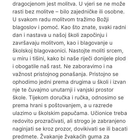
dragocjenom jest molitva. U vjeri se ne može
rasti bez molitve – bilo zajedničke ili osobne.
U svakom radu molitvom tražimo Božji
blagoslov i pomoć. Kao što znate, svaki radni
dan i nastava u našoj školi započinju i
završavaju molitvom, kao i blagovanje u
školskoj blagovaonici. Nastojte moliti srcem,
u miru i tišini, kako bi naše riječi donijele plod
i obogatile naš rast. Ne zaboravimo i na
važnost pristojnog ponašanja. Pristojno se
ophodimo jedni prema drugima u školi i izvan
nje te čuvajmo unutarnji i vanjski prostor
škole. Tijekom doručka i ručka, odnosimo se
prema hrani s poštovanjem, a u razrede
ulazimo u školskim papučama. Učionice treba
redovito prozračivati, ali strogo je zabranjeno
naginjati se kroz prozor, dovikivati se ili bacati
predmete. Žvakanje žvakaćih guma za