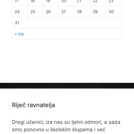
17
18
19
20
21
22
23
24
25
26
27
28
29
30
31
« srp
Riječ ravnatelja
Dragi učenici, iza nas su ljetni odmori, a sada
smo ponovno u školskim klupama i već