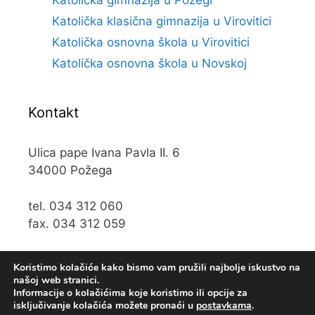
Katolička gimnazija u Požegi
Katolička klasična gimnazija u Virovitici
Katolička osnovna škola u Virovitici
Katolička osnovna škola u Novskoj
Kontakt
Ulica pape Ivana Pavla II. 6
34000 Požega
tel. 034 312 060
fax. 034 312 059
e-mail:
kos@kospz.hr
Koristimo kolačiće kako bismo vam pružili najbolje iskustvo na
našoj web stranici.
Informacije o kolačićima koje koristimo ili opcije za
isključivanje kolačića možete pronaći u
postavkama
.