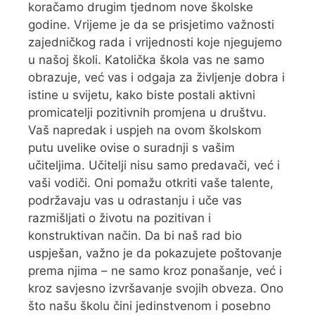
koračamo drugim tjednom nove školske
godine. Vrijeme je da se prisjetimo važnosti
zajedničkog rada i vrijednosti koje njegujemo
u našoj školi. Katolička škola vas ne samo
obrazuje, već vas i odgaja za življenje dobra i
istine u svijetu, kako biste postali aktivni
promicatelji pozitivnih promjena u društvu.
Vaš napredak i uspjeh na ovom školskom
putu uvelike ovise o suradnji s vašim
učiteljima. Učitelji nisu samo predavači, već i
vaši vodiči. Oni pomažu otkriti vaše talente,
podržavaju vas u odrastanju i uče vas
razmišljati o životu na pozitivan i
konstruktivan način. Da bi naš rad bio
uspješan, važno je da pokazujete poštovanje
prema njima – ne samo kroz ponašanje, već i
kroz savjesno izvršavanje svojih obveza. Ono
što našu školu čini jedinstvenom i posebno