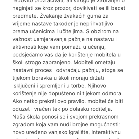
redovito prozračivati, ali strogo je zabranjeno
naginjati se kroz prozor, dovikivati se ili bacati
predmete. Žvakanje žvakaćih guma za
vrijeme nastave također je neprihvatljivo
prema učenicima i učiteljima. S obzirom na
važnost usmjeravanja pažnje na nastavu i
aktivnosti koje vam pomažu u učenju,
podsjećamo vas da je korištenje mobitela u
školi strogo zabranjeno. Mobiteli ometaju
nastavni proces i odvraćaju pažnju, stoga se
tijekom boravka u školi moraju držati
isključeni i spremljeni u torbe. Njihovo
korištenje nije dopušteno ni tijekom odmora.
Ako netko prekrši ovo pravilo, mobitel će biti
oduzet i vraćen tek po dolasku roditelja.
Naša škola ponosi se i svojom prekrasnom
zgradom koja vam nudi brojne mogućnosti:
novo uređeno vanjsko igralište, interaktivnu