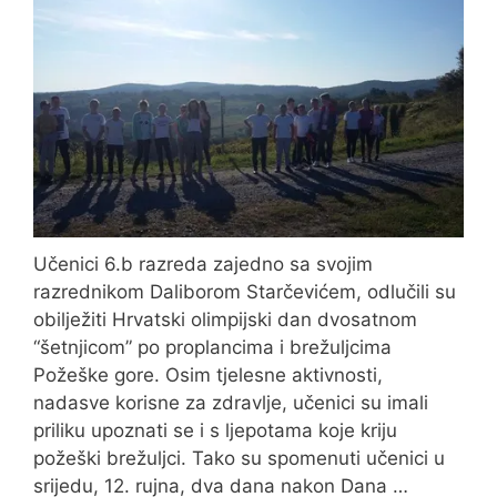
Učenici 6.b razreda zajedno sa svojim
razrednikom Daliborom Starčevićem, odlučili su
obilježiti Hrvatski olimpijski dan dvosatnom
“šetnjicom” po proplancima i brežuljcima
Požeške gore. Osim tjelesne aktivnosti,
nadasve korisne za zdravlje, učenici su imali
priliku upoznati se i s ljepotama koje kriju
požeški brežuljci. Tako su spomenuti učenici u
srijedu, 12. rujna, dva dana nakon Dana …