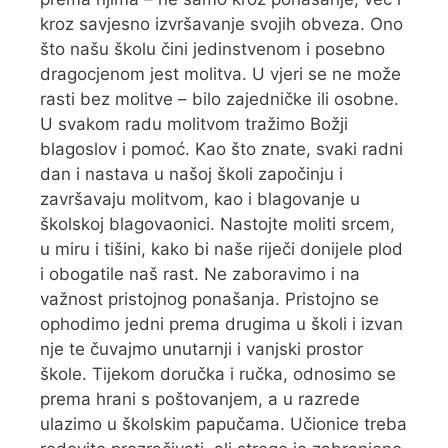
kroz savjesno izvršavanje svojih obveza. Ono
što našu školu čini jedinstvenom i posebno
dragocjenom jest molitva. U vjeri se ne može
rasti bez molitve – bilo zajedničke ili osobne.
U svakom radu molitvom tražimo Božji
blagoslov i pomoć. Kao što znate, svaki radni
dan i nastava u našoj školi započinju i
završavaju molitvom, kao i blagovanje u
školskoj blagovaonici. Nastojte moliti srcem,
u miru i tišini, kako bi naše riječi donijele plod
i obogatile naš rast. Ne zaboravimo i na
važnost pristojnog ponašanja. Pristojno se
ophodimo jedni prema drugima u školi i izvan
nje te čuvajmo unutarnji i vanjski prostor
škole. Tijekom doručka i ručka, odnosimo se
prema hrani s poštovanjem, a u razrede
ulazimo u školskim papučama. Učionice treba