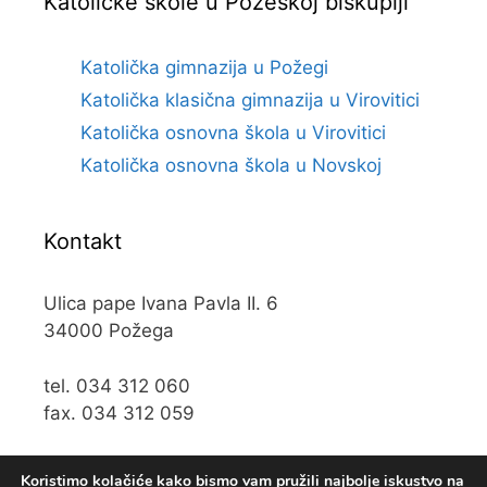
Katoličke škole u Požeškoj biskupiji
Katolička gimnazija u Požegi
Katolička klasična gimnazija u Virovitici
Katolička osnovna škola u Virovitici
Katolička osnovna škola u Novskoj
Kontakt
Ulica pape Ivana Pavla II. 6
34000 Požega
tel. 034 312 060
fax. 034 312 059
e-mail:
kos@kospz.hr
Koristimo kolačiće kako bismo vam pružili najbolje iskustvo na