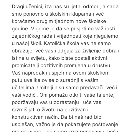
Dragi učenici, iza nas su ljetni odmori, a sada
smo ponovno u školskim klupama i već
koračamo drugim tjednom nove školske
godine. Vrijeme je da se prisjetimo važnosti
zajedničkog rada i vrijednosti koje njegujemo
u našoj školi. Katolička škola vas ne samo
obrazuje, već vas i odgaja za življenje dobra i
istine u svijetu, kako biste postali aktivni
promicatelji pozitivnih promjena u društvu.
Vaš napredak i uspjeh na ovom školskom
putu uvelike ovise o suradnji s vašim
učiteljima. Učitelji nisu samo predavači, već i
vaši vodiči. Oni pomažu otkriti vaše talente,
podržavaju vas u odrastanju i uče vas
razmišljati o životu na pozitivan i
konstruktivan način. Da bi naš rad bio
uspješan, važno je da pokazujete poštovanje
prema njima – ne samo kroz ponašanje, već i