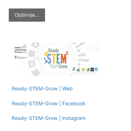
Šetnjom
Opširnije…
obilježen
Hrvatski
olimpijski
dan
Ready-STEM-Grow | Web
Ready-STEM-Grow | Facebook
Ready-STEM-Grow | Instagram