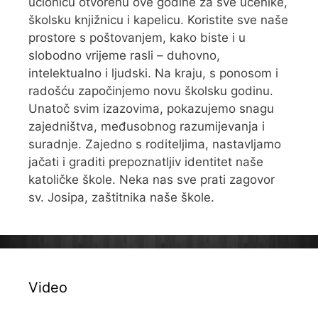
učionicu otvorenu ove godine za sve učenike,
školsku knjižnicu i kapelicu. Koristite sve naše
prostore s poštovanjem, kako biste i u
slobodno vrijeme rasli – duhovno,
intelektualno i ljudski. Na kraju, s ponosom i
radošću započinjemo novu školsku godinu.
Unatoč svim izazovima, pokazujemo snagu
zajedništva, međusobnog razumijevanja i
suradnje. Zajedno s roditeljima, nastavljamo
jačati i graditi prepoznatljiv identitet naše
katoličke škole. Neka nas sve prati zagovor
sv. Josipa, zaštitnika naše škole.
Video