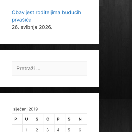
Obavijest roditeljima budućih
prvašića
26. svibnja 2026.
Pretraži:
siječanj 2019
P
U
S
Č
P
S
N
1
2
3
4
5
6