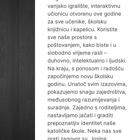
vanjsko igralište, interaktivnu
učionicu otvorenu ove godine
za sve učenike, školsku
knjižnicu i kapelicu. Koristite
sve naše prostore s
poštovanjem, kako biste i u
slobodno vrijeme rasli –
duhovno, intelektualno i ljudski.
Na kraju, s ponosom i radošću
započinjemo novu školsku
godinu. Unatoč svim izazovima,
pokazujemo snagu zajedništva,
međusobnog razumijevanja i
suradnje. Zajedno s roditeljima,
nastavljamo jačati i graditi
prepoznatljiv identitet naše
katoličke škole. Neka nas sve
prati zagovor sv. Josipa,