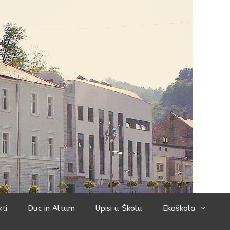
kti
Duc in Altum
Upisi u Školu
Ekoškola