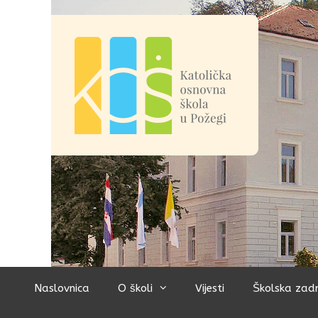
Preskoči
na
sadržaj
Naslovnica
O školi
Vijesti
Školska zad