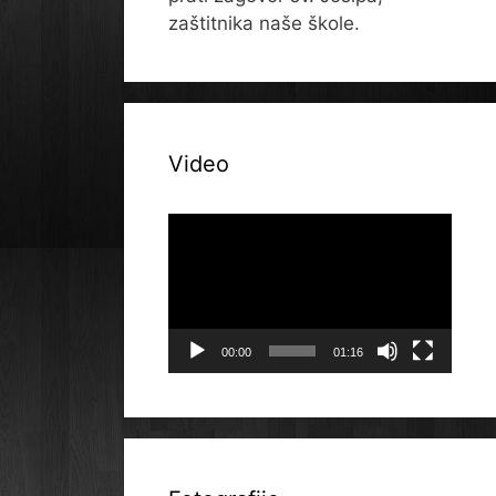
zaštitnika naše škole.
Video
Reproduktor
videozapisa
00:00
01:16