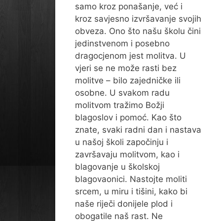
samo kroz ponašanje, već i
kroz savjesno izvršavanje svojih
obveza. Ono što našu školu čini
jedinstvenom i posebno
dragocjenom jest molitva. U
vjeri se ne može rasti bez
molitve – bilo zajedničke ili
osobne. U svakom radu
molitvom tražimo Božji
blagoslov i pomoć. Kao što
znate, svaki radni dan i nastava
u našoj školi započinju i
završavaju molitvom, kao i
blagovanje u školskoj
blagovaonici. Nastojte moliti
srcem, u miru i tišini, kako bi
naše riječi donijele plod i
obogatile naš rast. Ne