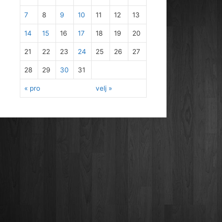
7
8
9
10
11
12
13
14
15
16
17
18
19
20
21
22
23
24
25
26
27
28
29
30
31
« pro
velj »