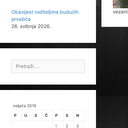
vezani
Obavijest roditeljima budućih
prvašića
26. svibnja 2026.
Pretraži:
veljača 2019
P
U
S
Č
P
S
N
1
2
3