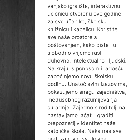
vanjsko igralište, interaktivnu
učionicu otvorenu ove godine
za sve učenike, školsku
knjižnicu i kapelicu. Koristite
sve naše prostore s
poštovanjem, kako biste i u
slobodno vrijeme rasli –
duhovno, intelektualno i ljudski.
Na kraju, s ponosom i radošću
započinjemo novu školsku
godinu. Unatoč svim izazovima,
pokazujemo snagu zajedništva,
međusobnog razumijevanja i
suradnje. Zajedno s roditeljima,
nastavljamo jačati i graditi
prepoznatljiv identitet naše
katoličke škole. Neka nas sve
prati zagovor sv. Josipa,