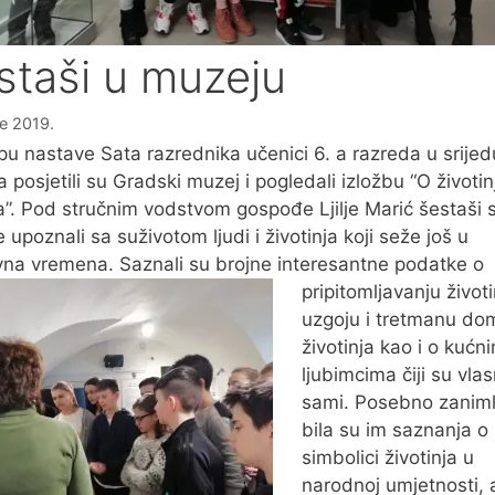
staši u muzeju
če 2019.
pu nastave Sata razrednika učenici 6. a razreda u srijed
ja posjetili su Gradski muzej i pogledali izložbu “O životi
a”. Pod stručnim vodstvom gospođe Ljilje Marić šestaši 
 upoznali sa suživotom ljudi i životinja koji seže još u
na vremena. Saznali su brojne interesantne podatke o
pripitomljavanju
životi
uzgoju i tretmanu do
životinja kao i o kućn
ljubimcima čiji su vlasn
sami. Posebno zaniml
bila su im saznanja o
simbolici životinja u
narodnoj umjetnosti, al