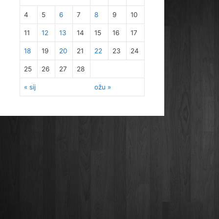
4
5
6
7
8
9
10
11
12
13
14
15
16
17
18
19
20
21
22
23
24
25
26
27
28
« sij
ožu »