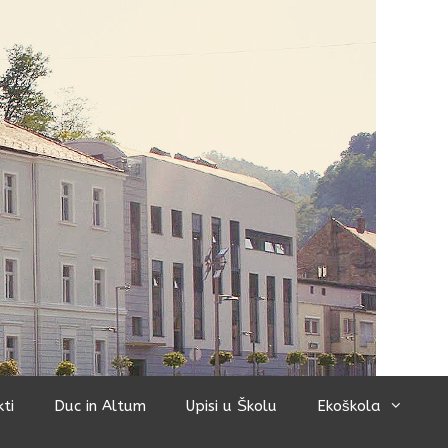
kti
Duc in Altum
Upisi u Školu
Ekoškola