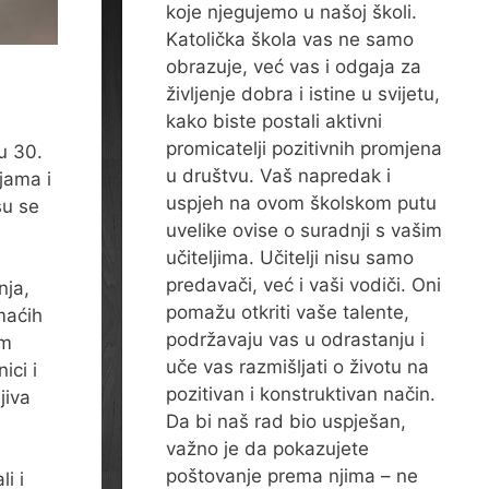
koje njegujemo u našoj školi.
Katolička škola vas ne samo
obrazuje, već vas i odgaja za
življenje dobra i istine u svijetu,
kako biste postali aktivni
promicatelji pozitivnih promjena
u 30.
u društvu. Vaš napredak i
njama i
uspjeh na ovom školskom putu
su se
uvelike ovise o suradnji s vašim
učiteljima. Učitelji nisu samo
predavači, već i vaši vodiči. Oni
nja,
pomažu otkriti vaše talente,
maćih
podržavaju vas u odrastanju i
im
uče vas razmišljati o životu na
ici i
pozitivan i konstruktivan način.
jiva
Da bi naš rad bio uspješan,
važno je da pokazujete
poštovanje prema njima – ne
i i