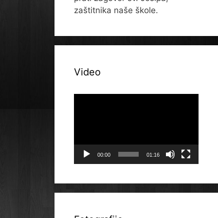
zaštitnika naše škole.
Video
Reproduktor
videozapisa
00:00
01:16