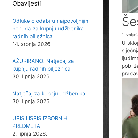
Obavijesti
Še
Odluke o odabiru najpovoljnijih
ponuda za kupnju udžbenika i
1. velja
radnih bilježnica
U sklo
14. srpnja 2026.
siječn
ljudim
AŽURIRANO: Natječaj za
pobliže
kupnju radnih bilježnica
pradav
30. lipnja 2026.
Natječaj za kupnju udžbenika
30. lipnja 2026.
UPIS I ISPIS IZBORNIH
PREDMETA
2. lipnja 2026.