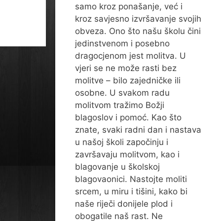
samo kroz ponašanje, već i
kroz savjesno izvršavanje svojih
obveza. Ono što našu školu čini
jedinstvenom i posebno
dragocjenom jest molitva. U
vjeri se ne može rasti bez
molitve – bilo zajedničke ili
osobne. U svakom radu
molitvom tražimo Božji
blagoslov i pomoć. Kao što
znate, svaki radni dan i nastava
u našoj školi započinju i
završavaju molitvom, kao i
blagovanje u školskoj
blagovaonici. Nastojte moliti
srcem, u miru i tišini, kako bi
naše riječi donijele plod i
obogatile naš rast. Ne