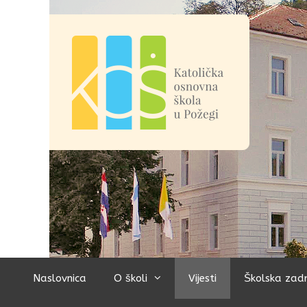
Preskoči
na
sadržaj
Naslovnica
O školi
Vijesti
Školska zad