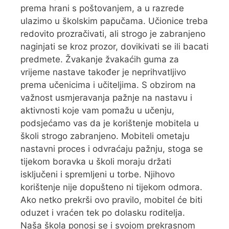
prema hrani s poštovanjem, a u razrede
ulazimo u školskim papučama. Učionice treba
redovito prozračivati, ali strogo je zabranjeno
naginjati se kroz prozor, dovikivati se ili bacati
predmete. Žvakanje žvakaćih guma za
vrijeme nastave također je neprihvatljivo
prema učenicima i učiteljima. S obzirom na
važnost usmjeravanja pažnje na nastavu i
aktivnosti koje vam pomažu u učenju,
podsjećamo vas da je korištenje mobitela u
školi strogo zabranjeno. Mobiteli ometaju
nastavni proces i odvraćaju pažnju, stoga se
tijekom boravka u školi moraju držati
isključeni i spremljeni u torbe. Njihovo
korištenje nije dopušteno ni tijekom odmora.
Ako netko prekrši ovo pravilo, mobitel će biti
oduzet i vraćen tek po dolasku roditelja.
Naša škola ponosi se i svojom prekrasnom