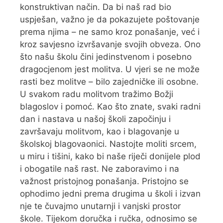
konstruktivan način. Da bi naš rad bio
uspješan, važno je da pokazujete poštovanje
prema njima – ne samo kroz ponašanje, već i
kroz savjesno izvršavanje svojih obveza. Ono
što našu školu čini jedinstvenom i posebno
dragocjenom jest molitva. U vjeri se ne može
rasti bez molitve – bilo zajedničke ili osobne.
U svakom radu molitvom tražimo Božji
blagoslov i pomoć. Kao što znate, svaki radni
dan i nastava u našoj školi započinju i
završavaju molitvom, kao i blagovanje u
školskoj blagovaonici. Nastojte moliti srcem,
u miru i tišini, kako bi naše riječi donijele plod
i obogatile naš rast. Ne zaboravimo i na
važnost pristojnog ponašanja. Pristojno se
ophodimo jedni prema drugima u školi i izvan
nje te čuvajmo unutarnji i vanjski prostor
škole. Tijekom doručka i ručka, odnosimo se