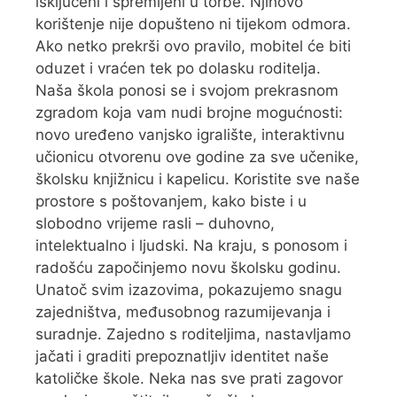
isključeni i spremljeni u torbe. Njihovo
korištenje nije dopušteno ni tijekom odmora.
Ako netko prekrši ovo pravilo, mobitel će biti
oduzet i vraćen tek po dolasku roditelja.
Naša škola ponosi se i svojom prekrasnom
zgradom koja vam nudi brojne mogućnosti:
novo uređeno vanjsko igralište, interaktivnu
učionicu otvorenu ove godine za sve učenike,
školsku knjižnicu i kapelicu. Koristite sve naše
prostore s poštovanjem, kako biste i u
slobodno vrijeme rasli – duhovno,
intelektualno i ljudski. Na kraju, s ponosom i
radošću započinjemo novu školsku godinu.
Unatoč svim izazovima, pokazujemo snagu
zajedništva, međusobnog razumijevanja i
suradnje. Zajedno s roditeljima, nastavljamo
jačati i graditi prepoznatljiv identitet naše
katoličke škole. Neka nas sve prati zagovor