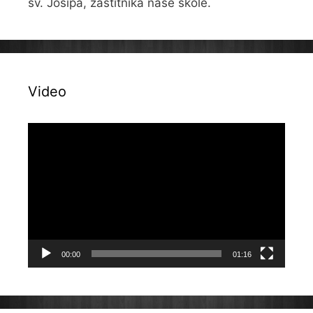
sv. Josipa, zaštitnika naše škole.
Video
Reproduktor
videozapisa
00:00
01:16