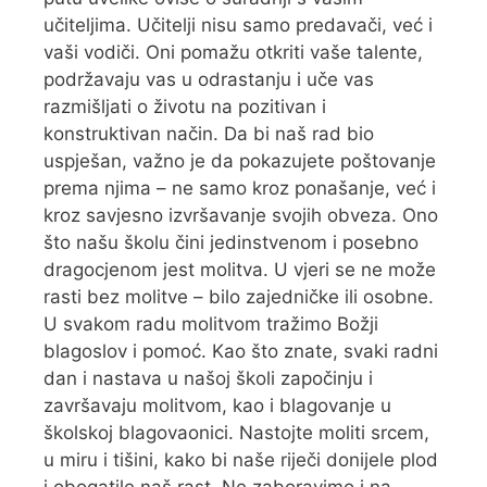
učiteljima. Učitelji nisu samo predavači, već i
vaši vodiči. Oni pomažu otkriti vaše talente,
podržavaju vas u odrastanju i uče vas
razmišljati o životu na pozitivan i
konstruktivan način. Da bi naš rad bio
uspješan, važno je da pokazujete poštovanje
prema njima – ne samo kroz ponašanje, već i
kroz savjesno izvršavanje svojih obveza. Ono
što našu školu čini jedinstvenom i posebno
dragocjenom jest molitva. U vjeri se ne može
rasti bez molitve – bilo zajedničke ili osobne.
U svakom radu molitvom tražimo Božji
blagoslov i pomoć. Kao što znate, svaki radni
dan i nastava u našoj školi započinju i
završavaju molitvom, kao i blagovanje u
školskoj blagovaonici. Nastojte moliti srcem,
u miru i tišini, kako bi naše riječi donijele plod
i obogatile naš rast. Ne zaboravimo i na