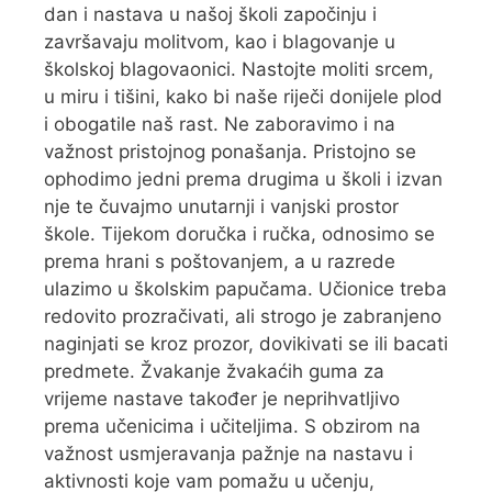
dan i nastava u našoj školi započinju i
završavaju molitvom, kao i blagovanje u
školskoj blagovaonici. Nastojte moliti srcem,
u miru i tišini, kako bi naše riječi donijele plod
i obogatile naš rast. Ne zaboravimo i na
važnost pristojnog ponašanja. Pristojno se
ophodimo jedni prema drugima u školi i izvan
nje te čuvajmo unutarnji i vanjski prostor
škole. Tijekom doručka i ručka, odnosimo se
prema hrani s poštovanjem, a u razrede
ulazimo u školskim papučama. Učionice treba
redovito prozračivati, ali strogo je zabranjeno
naginjati se kroz prozor, dovikivati se ili bacati
predmete. Žvakanje žvakaćih guma za
vrijeme nastave također je neprihvatljivo
prema učenicima i učiteljima. S obzirom na
važnost usmjeravanja pažnje na nastavu i
aktivnosti koje vam pomažu u učenju,