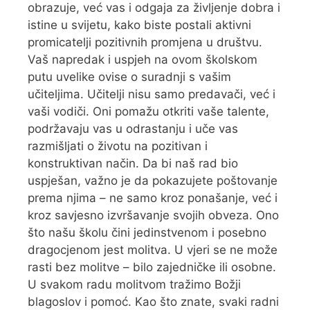
obrazuje, već vas i odgaja za življenje dobra i
istine u svijetu, kako biste postali aktivni
promicatelji pozitivnih promjena u društvu.
Vaš napredak i uspjeh na ovom školskom
putu uvelike ovise o suradnji s vašim
učiteljima. Učitelji nisu samo predavači, već i
vaši vodiči. Oni pomažu otkriti vaše talente,
podržavaju vas u odrastanju i uče vas
razmišljati o životu na pozitivan i
konstruktivan način. Da bi naš rad bio
uspješan, važno je da pokazujete poštovanje
prema njima – ne samo kroz ponašanje, već i
kroz savjesno izvršavanje svojih obveza. Ono
što našu školu čini jedinstvenom i posebno
dragocjenom jest molitva. U vjeri se ne može
rasti bez molitve – bilo zajedničke ili osobne.
U svakom radu molitvom tražimo Božji
blagoslov i pomoć. Kao što znate, svaki radni