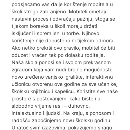
podsjećamo vas da je korištenje mobitela u
školi strogo zabranjeno. Mobiteli ometaju
nastavni proces i odvraćaju pažnju, stoga se
tijekom boravka u školi moraju držati
isključeni i spremljeni u torbe. Njihovo
korištenje nije dopušteno ni tijekom odmora.
Ako netko prekrši ovo pravilo, mobitel će biti
oduzet i vraćen tek po dolasku roditelja.
Naša škola ponosi se i svojom prekrasnom
zgradom koja vam nudi brojne mogućnosti:
novo uređeno vanjsko igralište, interaktivnu
učionicu otvorenu ove godine za sve učenike,
školsku knjižnicu i kapelicu. Koristite sve naše
prostore s poštovanjem, kako biste i u
slobodno vrijeme rasli – duhovno,
intelektualno i ljudski. Na kraju, s ponosom i
radošću započinjemo novu školsku godinu.
Unatoč svim izazovima, pokazujemo snagu