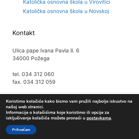
Katolička osnovna škola u Virovitici
Katolička osnovna škola u Novskoj
Kontakt
Ulica pape Ivana Pavla II. 6
34000 Požega
tel. 034 312 060
fax. 034 312 059
e-mail:
kos@kospz.hr
Koristimo kolačiće kako bismo vam pružili najbolje iskustvo na
našoj web stranici.
Informacije o kolačićima koje koristimo ili opcije za
isključivanje kolačića možete pronaći u
postavkama
.
© 2019 Katolička osnova škola u Požegi • Web usluge
Prihvaćam
KUHADA