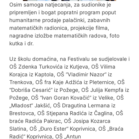
Osim samoga natjecanja, za sudionike je
pripremljen i bogat popratni program poput
humanitarne prodaje palačinki, zabavnih
matematičkih radionica, projekcije filma,
nagradne izložbe matematičkih radova, foto
kutka i dr.
Uz školu domaćina, na Festivalu se sudjelovale i
OŠ Zdenka Turkovića iz Kutjeva, OŠ Vilima
Korajca iz Kaptola, OŠ “Vladimir Nazor” iz
Trenkova, OŠ fra Kaje Adžića iz Pleternice, OŠ
“Dobriša Cesarić” iz Požege, OŠ Julija Kempfa iz
Požege, OŠ “Ivan Goran Kovačić” iz Velike, OŠ
„Mladost“ Jakšić, OŠ Dragutina Lermana iz
Brestovca, OŠ Stjepana Radića iz Čaglina, OŠ
braće Radića Pakrac, OŠ Josipa Kozarca
Slatina, OŠ „Đuro Ester“ Koprivnica, OŠ „Braća
Radić“ Koprivnica, OŠ „Antun