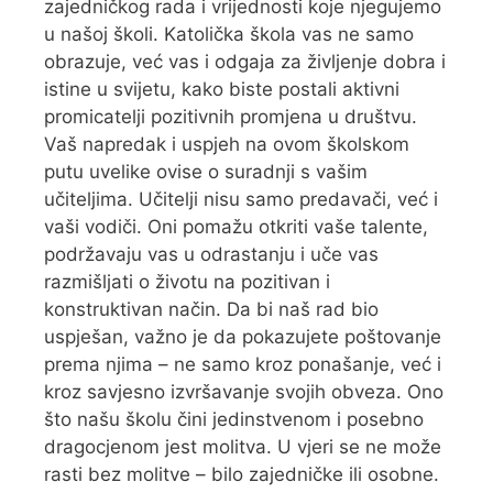
zajedničkog rada i vrijednosti koje njegujemo
u našoj školi. Katolička škola vas ne samo
obrazuje, već vas i odgaja za življenje dobra i
istine u svijetu, kako biste postali aktivni
promicatelji pozitivnih promjena u društvu.
Vaš napredak i uspjeh na ovom školskom
putu uvelike ovise o suradnji s vašim
učiteljima. Učitelji nisu samo predavači, već i
vaši vodiči. Oni pomažu otkriti vaše talente,
podržavaju vas u odrastanju i uče vas
razmišljati o životu na pozitivan i
konstruktivan način. Da bi naš rad bio
uspješan, važno je da pokazujete poštovanje
prema njima – ne samo kroz ponašanje, već i
kroz savjesno izvršavanje svojih obveza. Ono
što našu školu čini jedinstvenom i posebno
dragocjenom jest molitva. U vjeri se ne može
rasti bez molitve – bilo zajedničke ili osobne.