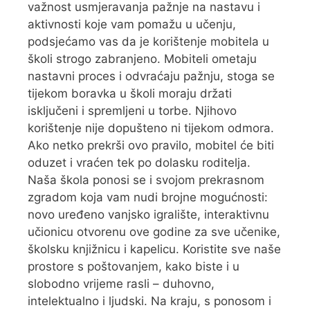
važnost usmjeravanja pažnje na nastavu i
aktivnosti koje vam pomažu u učenju,
podsjećamo vas da je korištenje mobitela u
školi strogo zabranjeno. Mobiteli ometaju
nastavni proces i odvraćaju pažnju, stoga se
tijekom boravka u školi moraju držati
isključeni i spremljeni u torbe. Njihovo
korištenje nije dopušteno ni tijekom odmora.
Ako netko prekrši ovo pravilo, mobitel će biti
oduzet i vraćen tek po dolasku roditelja.
Naša škola ponosi se i svojom prekrasnom
zgradom koja vam nudi brojne mogućnosti:
novo uređeno vanjsko igralište, interaktivnu
učionicu otvorenu ove godine za sve učenike,
školsku knjižnicu i kapelicu. Koristite sve naše
prostore s poštovanjem, kako biste i u
slobodno vrijeme rasli – duhovno,
intelektualno i ljudski. Na kraju, s ponosom i