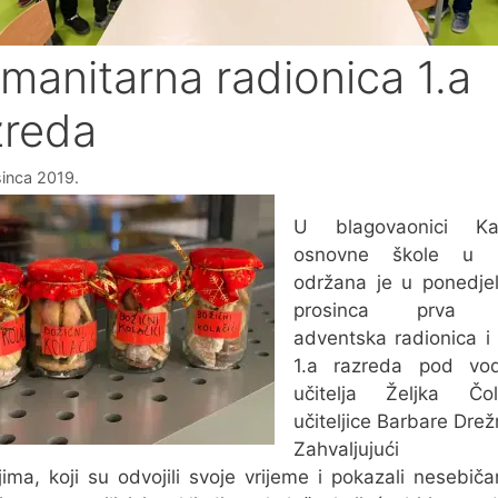
manitarna radionica 1.a
zreda
sinca 2019.
U blagovaonici Kat
osnovne škole u P
održana je u ponedjel
prosinca prva s
adventska radionica i
1.a razreda pod vo
učitelja Željka Čo
učiteljice Barbare Drež
Zahvaljujući s
ljima, koji su odvojili svoje vrijeme i pokazali nesebiča