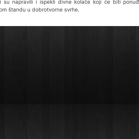
i su napravili i ispekli divne kolače koji će biti ponu
om štandu u dobrotvorne svrhe.