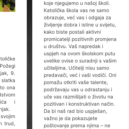
koje njegujemo u našoj školi.
Katolička škola vas ne samo
obrazuje, već vas i odgaja za
življenje dobra i istine u svijetu,
kako biste postali aktivni
promicatelji pozitivnih promjena
u društvu. Vaš napredak i
uspjeh na ovom školskom putu
oličke
uvelike ovise o suradnji s vašim
ožegi
učiteljima. Učitelji nisu samo
jak, 9.
predavači, već i vaši vodiči. Oni
latka
pomažu otkriti vaše talente,
 to ona
podržavaju vas u odrastanju i
dstvom
uče vas razmišljati o životu na
lića i
pozitivan i konstruktivan način.
njak.
Da bi naš rad bio uspješan,
vojim
važno je da pokazujete
n trud,
poštovanje prema njima – ne