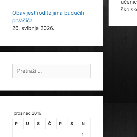
učenic
školsk
Obavijest roditeljima budućih
prvašića
26. svibnja 2026.
Pretraži:
prosinac 2019
P
U
S
Č
P
S
N
1