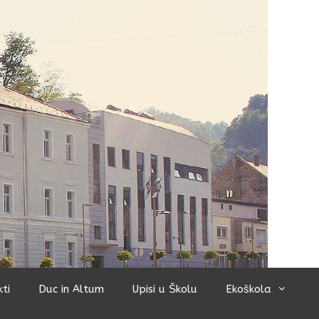
kti
Duc in Altum
Upisi u Školu
Ekoškola