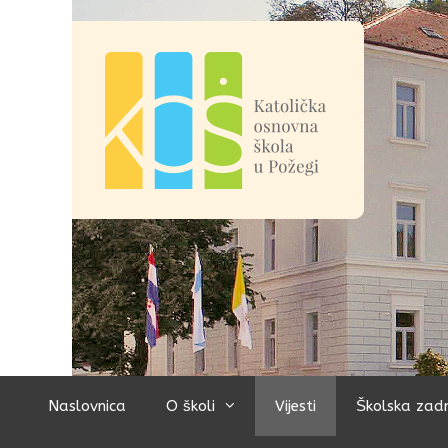
Preskoči
na
sadržaj
Naslovnica
O školi
Vijesti
Školska zad