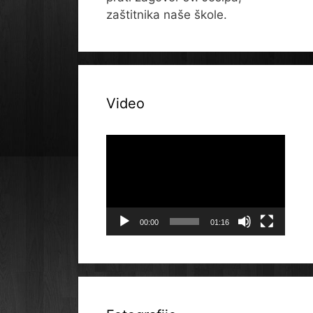
zaštitnika naše škole.
Video
Reproduktor
videozapisa
00:00
01:16