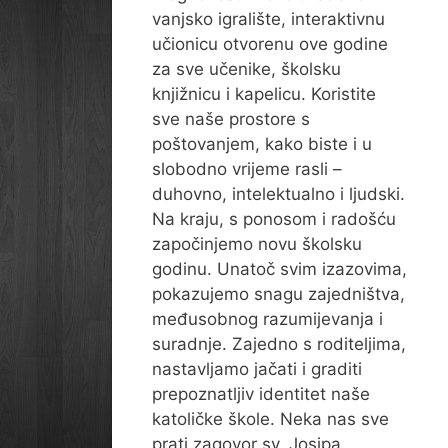
vanjsko igralište, interaktivnu
učionicu otvorenu ove godine
za sve učenike, školsku
knjižnicu i kapelicu. Koristite
sve naše prostore s
poštovanjem, kako biste i u
slobodno vrijeme rasli –
duhovno, intelektualno i ljudski.
Na kraju, s ponosom i radošću
započinjemo novu školsku
godinu. Unatoč svim izazovima,
pokazujemo snagu zajedništva,
međusobnog razumijevanja i
suradnje. Zajedno s roditeljima,
nastavljamo jačati i graditi
prepoznatljiv identitet naše
katoličke škole. Neka nas sve
prati zagovor sv. Josipa,