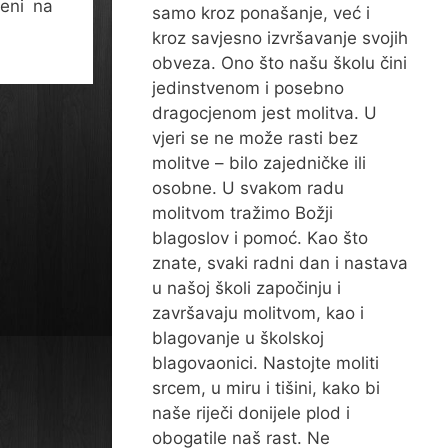
đeni na
samo kroz ponašanje, već i
kroz savjesno izvršavanje svojih
obveza. Ono što našu školu čini
jedinstvenom i posebno
dragocjenom jest molitva. U
vjeri se ne može rasti bez
molitve – bilo zajedničke ili
osobne. U svakom radu
molitvom tražimo Božji
blagoslov i pomoć. Kao što
znate, svaki radni dan i nastava
u našoj školi započinju i
završavaju molitvom, kao i
blagovanje u školskoj
blagovaonici. Nastojte moliti
srcem, u miru i tišini, kako bi
naše riječi donijele plod i
obogatile naš rast. Ne