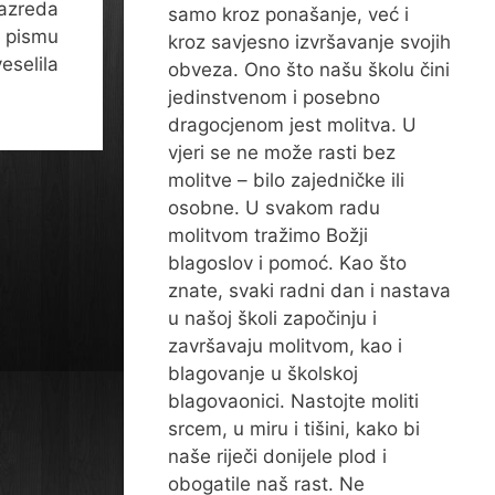
razreda
samo kroz ponašanje, već i
– pismu
kroz savjesno izvršavanje svojih
selila
obveza. Ono što našu školu čini
jedinstvenom i posebno
dragocjenom jest molitva. U
vjeri se ne može rasti bez
molitve – bilo zajedničke ili
osobne. U svakom radu
molitvom tražimo Božji
blagoslov i pomoć. Kao što
znate, svaki radni dan i nastava
u našoj školi započinju i
završavaju molitvom, kao i
blagovanje u školskoj
blagovaonici. Nastojte moliti
srcem, u miru i tišini, kako bi
naše riječi donijele plod i
obogatile naš rast. Ne