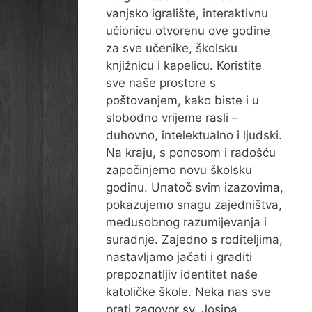
vanjsko igralište, interaktivnu
učionicu otvorenu ove godine
za sve učenike, školsku
knjižnicu i kapelicu. Koristite
sve naše prostore s
poštovanjem, kako biste i u
slobodno vrijeme rasli –
duhovno, intelektualno i ljudski.
Na kraju, s ponosom i radošću
započinjemo novu školsku
godinu. Unatoč svim izazovima,
pokazujemo snagu zajedništva,
međusobnog razumijevanja i
suradnje. Zajedno s roditeljima,
nastavljamo jačati i graditi
prepoznatljiv identitet naše
katoličke škole. Neka nas sve
prati zagovor sv. Josipa,