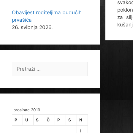
svakod
poklon
Obavijest roditeljima budućih
za sl
prvašića
kušanj
26. svibnja 2026.
Pretraži:
prosinac 2019
P
U
S
Č
P
S
N
1