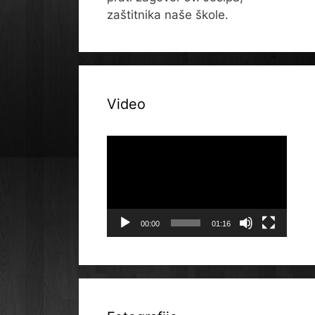
zaštitnika naše škole.
Video
Reproduktor
videozapisa
00:00
01:16