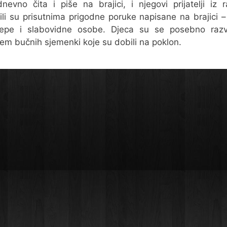
nevno čita i piše na brajici, i njegovi prijatelji iz 
ili su prisutnima prigodne poruke napisane na brajici 
ijepe i slabovidne osobe. Djeca su se posebno razve
em bučnih sjemenki koje su dobili na poklon.