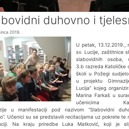
abovidni duhovno i tjele
sinca 2019.
U petak, 13.12.2019.,
sv. Lucije, zaštitnice sl
slabovidnih osoba, u
3.b razreda Katoličke
školi u Požegi sudjelo
u projektu Gimnazij
Lucija” kojeg organizir
Marina Farkaš u sura
učenicima Kato
zije u manifestaciji pod nazivom “Slabovidni duh
no”. Učenici su se predstavili recitacijama uz pokrete te 
uciji. Na kraju priredbe Luka Matković, koji je sli