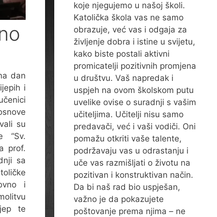
koje njegujemo u našoj školi.
Katolička škola vas ne samo
sno
obrazuje, već vas i odgaja za
življenje dobra i istine u svijetu,
kako biste postali aktivni
promicatelji pozitivnih promjena
 na dan
u društvu. Vaš napredak i
ijepih i
uspjeh na ovom školskom putu
čenici
uvelike ovise o suradnji s vašim
 osnove
učiteljima. Učitelji nisu samo
vali su
predavači, već i vaši vodiči. Oni
e “Sv.
pomažu otkriti vaše talente,
a prof.
podržavaju vas u odrastanju i
dnji sa
uče vas razmišljati o životu na
ličke
pozitivan i konstruktivan način.
ovno i
Da bi naš rad bio uspješan,
molitvu
važno je da pokazujete
jep te
poštovanje prema njima – ne