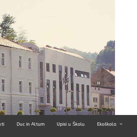
kti
Duc in Altum
Upisi u Školu
Ekoškola