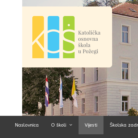
Preskoči
na
sadržaj
Naslovnica
O školi
Vijesti
Školska zad