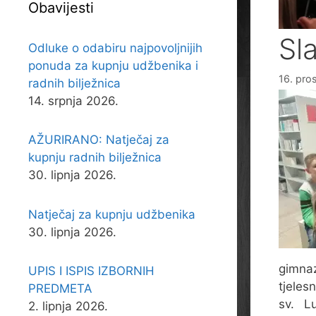
Obavijesti
Sl
Odluke o odabiru najpovoljnijih
ponuda za kupnju udžbenika i
16. pro
radnih bilježnica
14. srpnja 2026.
AŽURIRANO: Natječaj za
kupnju radnih bilježnica
30. lipnja 2026.
Natječaj za kupnju udžbenika
30. lipnja 2026.
gimna
UPIS I ISPIS IZBORNIH
tjeles
PREDMETA
sv. L
2. lipnja 2026.