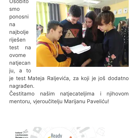
Osobito
smo
ponosni
na
najbolje
riješen
test na
ovome
natjecan
ju, a to
je test Mateja Raljevića, za koji je još dodatno
nagrađen.
Čestitamo našim natjecateljima i njihovom
mentoru, vjeroučitelju Marijanu Paveliću!