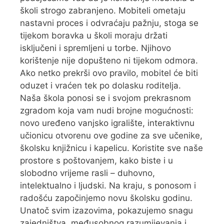
školi strogo zabranjeno. Mobiteli ometaju
nastavni proces i odvraćaju pažnju, stoga se
tijekom boravka u školi moraju držati
isključeni i spremljeni u torbe. Njihovo
korištenje nije dopušteno ni tijekom odmora.
Ako netko prekrši ovo pravilo, mobitel će biti
oduzet i vraćen tek po dolasku roditelja.
Naša škola ponosi se i svojom prekrasnom
zgradom koja vam nudi brojne mogućnosti:
novo uređeno vanjsko igralište, interaktivnu
učionicu otvorenu ove godine za sve učenike,
školsku knjižnicu i kapelicu. Koristite sve naše
prostore s poštovanjem, kako biste i u
slobodno vrijeme rasli – duhovno,
intelektualno i ljudski. Na kraju, s ponosom i
radošću započinjemo novu školsku godinu.
Unatoč svim izazovima, pokazujemo snagu
zajedništva, međusobnog razumijevanja i