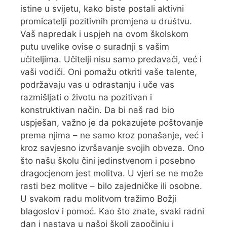
istine u svijetu, kako biste postali aktivni
promicatelji pozitivnih promjena u društvu.
Vaš napredak i uspjeh na ovom školskom
putu uvelike ovise o suradnji s vašim
učiteljima. Učitelji nisu samo predavači, već i
vaši vodiči. Oni pomažu otkriti vaše talente,
podržavaju vas u odrastanju i uče vas
razmišljati o životu na pozitivan i
konstruktivan način. Da bi naš rad bio
uspješan, važno je da pokazujete poštovanje
prema njima – ne samo kroz ponašanje, već i
kroz savjesno izvršavanje svojih obveza. Ono
što našu školu čini jedinstvenom i posebno
dragocjenom jest molitva. U vjeri se ne može
rasti bez molitve – bilo zajedničke ili osobne.
U svakom radu molitvom tražimo Božji
blagoslov i pomoć. Kao što znate, svaki radni
dan i nastava u našoj školi započinju i