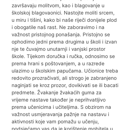
završavaju molitvom, kao i blagovanje u
školskoj blagovaonici. Nastojte moliti srcem,
u miru i tišini, kako bi naše riječi donijele plod
i obogatile naš rast. Ne zaboravimo i na
važnost pristojnog ponašanja. Pristojno se
ophodimo jedni prema drugima u školi i izvan
nje te čuvajmo unutarnji i vanjski prostor
škole. Tijekom doručka i ručka, odnosimo se
prema hrani s poštovanjem, a u razrede
ulazimo u školskim papučama. Učionice treba
redovito prozračivati, ali strogo je zabranjeno
naginjati se kroz prozor, dovikivati se ili bacati
predmete. Žvakanje žvakaćih guma za
vrijeme nastave također je neprihvatljivo
prema učenicima i učiteljima. S obzirom na
važnost usmjeravanja pažnje na nastavu i
aktivnosti koje vam pomažu u učenju,
podsjećamo vas da je korištenje mobitela u