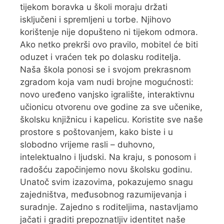
tijekom boravka u školi moraju držati
isključeni i spremljeni u torbe. Njihovo
korištenje nije dopušteno ni tijekom odmora.
Ako netko prekrši ovo pravilo, mobitel će biti
oduzet i vraćen tek po dolasku roditelja.
Naša škola ponosi se i svojom prekrasnom
zgradom koja vam nudi brojne mogućnosti:
novo uređeno vanjsko igralište, interaktivnu
učionicu otvorenu ove godine za sve učenike,
školsku knjižnicu i kapelicu. Koristite sve naše
prostore s poštovanjem, kako biste i u
slobodno vrijeme rasli – duhovno,
intelektualno i ljudski. Na kraju, s ponosom i
radošću započinjemo novu školsku godinu.
Unatoč svim izazovima, pokazujemo snagu
zajedništva, međusobnog razumijevanja i
suradnje. Zajedno s roditeljima, nastavljamo
jačati i graditi prepoznatljiv identitet naše