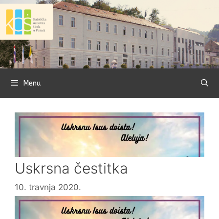
Preskoči
na
sadržaj
Menu
Uskrsna čestitka
10. travnja 2020.