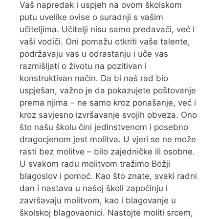
Vaš napredak i uspjeh na ovom školskom
putu uvelike ovise o suradnji s vašim
učiteljima. Učitelji nisu samo predavači, već i
vaši vodiči. Oni pomažu otkriti vaše talente,
podržavaju vas u odrastanju i uče vas
razmišljati o životu na pozitivan i
konstruktivan način. Da bi naš rad bio
uspješan, važno je da pokazujete poštovanje
prema njima – ne samo kroz ponašanje, već i
kroz savjesno izvršavanje svojih obveza. Ono
što našu školu čini jedinstvenom i posebno
dragocjenom jest molitva. U vjeri se ne može
rasti bez molitve – bilo zajedničke ili osobne.
U svakom radu molitvom tražimo Božji
blagoslov i pomoć. Kao što znate, svaki radni
dan i nastava u našoj školi započinju i
završavaju molitvom, kao i blagovanje u
školskoj blagovaonici. Nastojte moliti srcem,