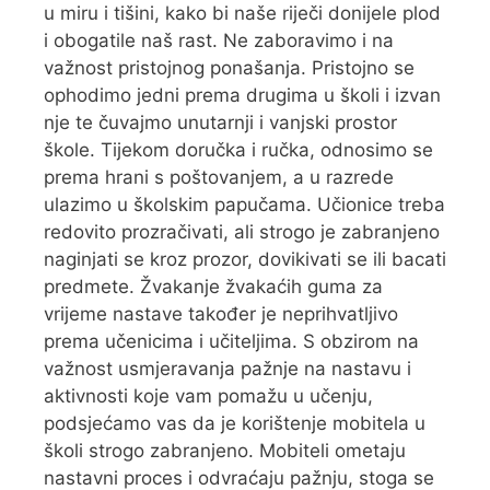
u miru i tišini, kako bi naše riječi donijele plod
i obogatile naš rast. Ne zaboravimo i na
važnost pristojnog ponašanja. Pristojno se
ophodimo jedni prema drugima u školi i izvan
nje te čuvajmo unutarnji i vanjski prostor
škole. Tijekom doručka i ručka, odnosimo se
prema hrani s poštovanjem, a u razrede
ulazimo u školskim papučama. Učionice treba
redovito prozračivati, ali strogo je zabranjeno
naginjati se kroz prozor, dovikivati se ili bacati
predmete. Žvakanje žvakaćih guma za
vrijeme nastave također je neprihvatljivo
prema učenicima i učiteljima. S obzirom na
važnost usmjeravanja pažnje na nastavu i
aktivnosti koje vam pomažu u učenju,
podsjećamo vas da je korištenje mobitela u
školi strogo zabranjeno. Mobiteli ometaju
nastavni proces i odvraćaju pažnju, stoga se