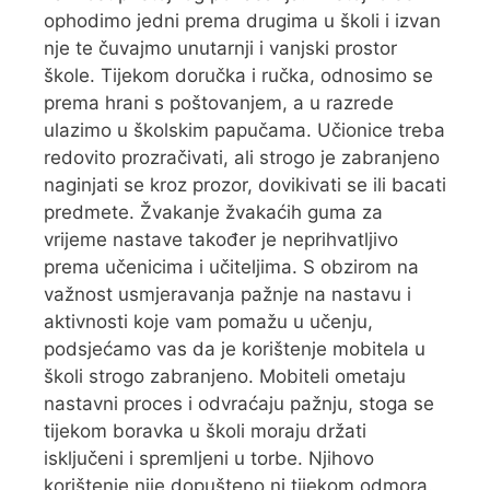
ophodimo jedni prema drugima u školi i izvan
nje te čuvajmo unutarnji i vanjski prostor
škole. Tijekom doručka i ručka, odnosimo se
prema hrani s poštovanjem, a u razrede
ulazimo u školskim papučama. Učionice treba
redovito prozračivati, ali strogo je zabranjeno
naginjati se kroz prozor, dovikivati se ili bacati
predmete. Žvakanje žvakaćih guma za
vrijeme nastave također je neprihvatljivo
prema učenicima i učiteljima. S obzirom na
važnost usmjeravanja pažnje na nastavu i
aktivnosti koje vam pomažu u učenju,
podsjećamo vas da je korištenje mobitela u
školi strogo zabranjeno. Mobiteli ometaju
nastavni proces i odvraćaju pažnju, stoga se
tijekom boravka u školi moraju držati
isključeni i spremljeni u torbe. Njihovo
korištenje nije dopušteno ni tijekom odmora.