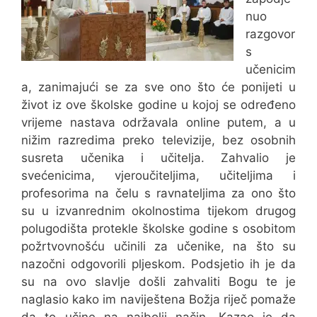
nuo
razgovor
s
učenicim
a, zanimajući se za sve ono što će ponijeti u
život iz ove školske godine u kojoj se određeno
vrijeme nastava održavala online putem, a u
nižim razredima preko televizije, bez osobnih
susreta učenika i učitelja. Zahvalio je
svećenicima, vjeroučiteljima, učiteljima i
profesorima na čelu s ravnateljima za ono što
su u izvanrednim okolnostima tijekom drugog
polugodišta protekle školske godine s osobitom
požrtvovnošću učinili za učenike, na što su
nazočni odgovorili pljeskom. Podsjetio ih je da
su na ovo slavlje došli zahvaliti Bogu te je
naglasio kako im naviještena Božja riječ pomaže