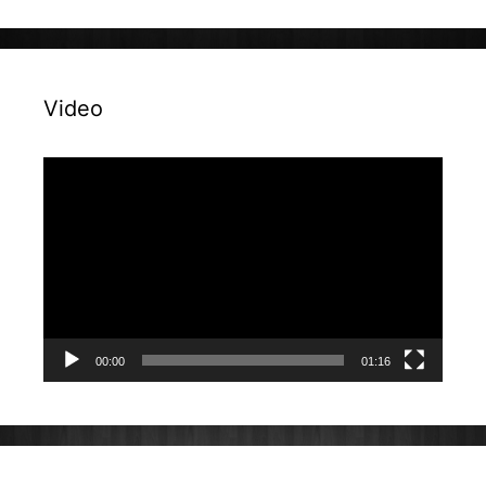
Video
Reproduktor
videozapisa
00:00
01:16