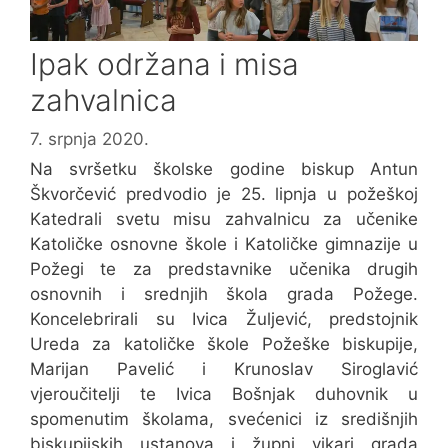
Ipak održana i misa
zahvalnica
7. srpnja 2020.
Na svršetku školske godine biskup Antun
Škvorčević predvodio je 25. lipnja u požeškoj
Katedrali svetu misu zahvalnicu za učenike
Katoličke osnovne škole i Katoličke gimnazije u
Požegi te za predstavnike učenika drugih
osnovnih i srednjih škola grada Požege.
Koncelebrirali su Ivica Žuljević, predstojnik
Ureda za katoličke škole Požeške biskupije,
Marijan Pavelić i Krunoslav Siroglavić
vjeroučitelji te Ivica Bošnjak duhovnik u
spomenutim školama, svećenici iz središnjih
biskupijskih ustanova i župni vikari grada