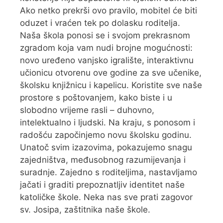
Ako netko prekrši ovo pravilo, mobitel će biti
oduzet i vraćen tek po dolasku roditelja.
Naša škola ponosi se i svojom prekrasnom
zgradom koja vam nudi brojne mogućnosti:
novo uređeno vanjsko igralište, interaktivnu
učionicu otvorenu ove godine za sve učenike,
školsku knjižnicu i kapelicu. Koristite sve naše
prostore s poštovanjem, kako biste i u
slobodno vrijeme rasli – duhovno,
intelektualno i ljudski. Na kraju, s ponosom i
radošću započinjemo novu školsku godinu.
Unatoč svim izazovima, pokazujemo snagu
zajedništva, međusobnog razumijevanja i
suradnje. Zajedno s roditeljima, nastavljamo
jačati i graditi prepoznatljiv identitet naše
katoličke škole. Neka nas sve prati zagovor
sv. Josipa, zaštitnika naše škole.