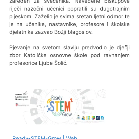
zaređen za svećenika. Navedene biskupove
riječi nazočni učenici popratili su dugotrajnim
pljeskom. Zaželio je svima sretan ljetni odmor te
je na učenike, nastavnike, profesore i školske
djelatnike zazvao Božji blagoslov.
Pjevanje na svetom slavlju predvodio je dječji
zbor Katoličke osnovne škole pod ravnanjem
profesorice Ljube Šolić.
Ready-STEM-Grow | Web