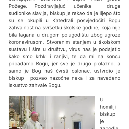
Požege. Pozdravljajući učenike i druge
sudionike slavlja, biskup je rekao da je lijepo što
su se okupili u Katedrali posvjedočiti Bogu
zahvalnost na svršetku školske godine, koja nije
bila lagana u drugom polugodištu zbog ugroze
koronavirusom. Stvorenim stanjem u školskom
sustavu i šire u društvu, virus nas je podsjetio
kako smo krhki i ranjivi, te da mi na koncu
pripadamo Bogu, jer sve je drugo prolazno, a
samo je Bog naš čvrsti oslonac, ustvrdio je
biskup i pozvao nazočne neka i za navedeno
iskustvo zahvale Bogu.
U
homiliji
biskup
je
zapodje