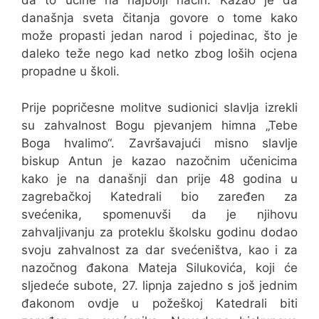
da to učine na najbolji način. Kazao je da
današnja sveta čitanja govore o tome kako
može propasti jedan narod i pojedinac, što je
daleko teže nego kad netko zbog loših ocjena
propadne u školi.
Prije popričesne molitve sudionici slavlja izrekli
su zahvalnost Bogu pjevanjem himna „Tebe
Boga hvalimo“. Završavajući misno slavlje
biskup Antun je kazao nazočnim učenicima
kako je na današnji dan prije 48 godina u
zagrebačkoj Katedrali bio zaređen za
svećenika, spomenuvši da je njihovu
zahvaljivanju za proteklu školsku godinu dodao
svoju zahvalnost za dar svećeništva, kao i za
nazočnog đakona Mateja Silukovića, koji će
sljedeće subote, 27. lipnja zajedno s još jednim
đakonom ovdje u požeškoj Katedrali biti