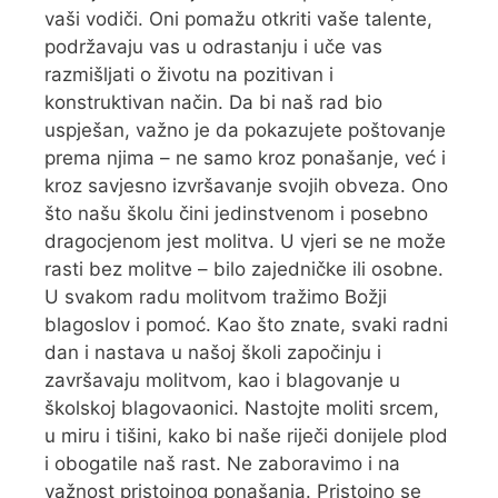
vaši vodiči. Oni pomažu otkriti vaše talente,
podržavaju vas u odrastanju i uče vas
razmišljati o životu na pozitivan i
konstruktivan način. Da bi naš rad bio
uspješan, važno je da pokazujete poštovanje
prema njima – ne samo kroz ponašanje, već i
kroz savjesno izvršavanje svojih obveza. Ono
što našu školu čini jedinstvenom i posebno
dragocjenom jest molitva. U vjeri se ne može
rasti bez molitve – bilo zajedničke ili osobne.
U svakom radu molitvom tražimo Božji
blagoslov i pomoć. Kao što znate, svaki radni
dan i nastava u našoj školi započinju i
završavaju molitvom, kao i blagovanje u
školskoj blagovaonici. Nastojte moliti srcem,
u miru i tišini, kako bi naše riječi donijele plod
i obogatile naš rast. Ne zaboravimo i na
važnost pristojnog ponašanja. Pristojno se