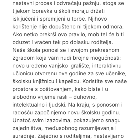
nastavni proces i odvraćaju pažnju, stoga se
tijekom boravka u školi moraju držati
isključeni i spremljeni u torbe. Njihovo
korištenje nije dopušteno ni tijekom odmora.
Ako netko prekrši ovo pravilo, mobitel će biti
oduzet i vraćen tek po dolasku roditelja.
Naša škola ponosi se i svojom prekrasnom
zgradom koja vam nudi brojne mogućnosti:
novo uređeno vanjsko igralište, interaktivnu
učionicu otvorenu ove godine za sve učenike,
školsku knjižnicu i kapelicu. Koristite sve naše
prostore s poštovanjem, kako biste i u
slobodno vrijeme rasli – duhovno,
intelektualno i ljudski. Na kraju, s ponosom i
radošću započinjemo novu školsku godinu.
Unatoč svim izazovima, pokazujemo snagu
zajedništva, međusobnog razumijevanja i
suradnje. Zajedno s roditeljima, nastavljamo