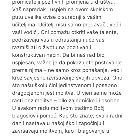
promicatelji pozitivnih promjena u društvu.
Vaš napredak i uspjeh na ovom školskom
putu uvelike ovise o suradnji s vašim
učiteljima. Učitelji nisu samo predavači, već i
vaši vodiči. Oni pomažu otkriti vaše talente,
podržavaju vas u odrastanju i uče vas
razmišljati o životu na pozitivan i
konstruktivan način. Da bi naš rad bio
uspješan, važno je da pokazujete poštovanje
prema njima – ne samo kroz ponašanje, već i
kroz savjesno izvršavanje svojih obveza. Ono
što našu školu čini jedinstvenom i posebno
dragocjenom jest molitva. U vjeri se ne može
rasti bez molitve – bilo zajedničke ili osobne.
U svakom radu molitvom tražimo Božji
blagoslov i pomoć. Kao što znate, svaki radni
dan i nastava u našoj školi započinju i
završavaju molitvom, kao i blagovanje u