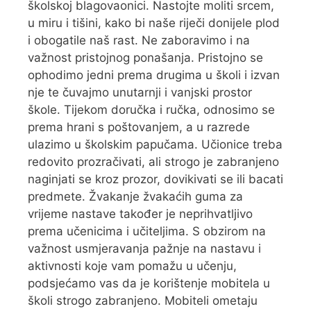
školskoj blagovaonici. Nastojte moliti srcem,
u miru i tišini, kako bi naše riječi donijele plod
i obogatile naš rast. Ne zaboravimo i na
važnost pristojnog ponašanja. Pristojno se
ophodimo jedni prema drugima u školi i izvan
nje te čuvajmo unutarnji i vanjski prostor
škole. Tijekom doručka i ručka, odnosimo se
prema hrani s poštovanjem, a u razrede
ulazimo u školskim papučama. Učionice treba
redovito prozračivati, ali strogo je zabranjeno
naginjati se kroz prozor, dovikivati se ili bacati
predmete. Žvakanje žvakaćih guma za
vrijeme nastave također je neprihvatljivo
prema učenicima i učiteljima. S obzirom na
važnost usmjeravanja pažnje na nastavu i
aktivnosti koje vam pomažu u učenju,
podsjećamo vas da je korištenje mobitela u
školi strogo zabranjeno. Mobiteli ometaju