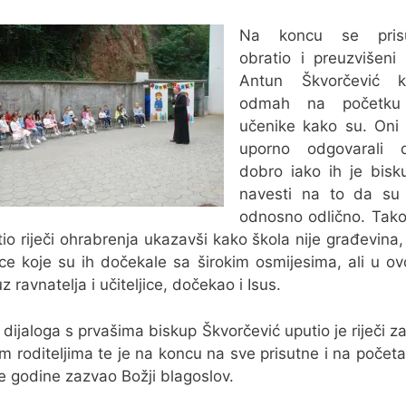
Na koncu se prisu
obratio i preuzvišeni
Antun Škvorčević k
odmah na početku 
učenike kako su. Oni
uporno odgovarali
dobro iako ih je bisk
navesti na to da su 
odnosno odlično. Tak
tio riječi ohrabrenja ukazavši kako škola nije građevina,
jice koje su ih dočekale sa širokim osmijesima, ali u ovo
uz ravnatelja i učiteljice, dočekao i Isus.
dijaloga s prvašima biskup Škvorčević uputio je riječi za
im roditeljima te je na koncu na sve prisutne i na počet
e godine zazvao Božji blagoslov.