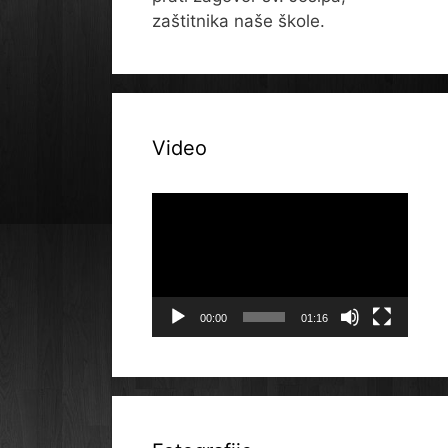
zaštitnika naše škole.
Video
Reproduktor
videozapisa
00:00
01:16