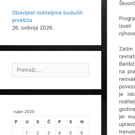
Škvorč
Obavijest roditeljima budućih
Progra
prvašića
izveli
26. svibnja 2026.
njihov
Zatim 
ravnat
Bariši
Pretraži:
na pra
nesva
povez
je is
rodite
godine
rujan 2020
jer mu
P
U
S
Č
P
S
N
upravo
trenut
1
2
3
4
5
6