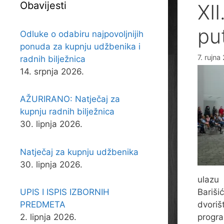
Obavijesti
XII
pu
Odluke o odabiru najpovoljnijih
ponuda za kupnju udžbenika i
7. rujna
radnih bilježnica
14. srpnja 2026.
AŽURIRANO: Natječaj za
kupnju radnih bilježnica
30. lipnja 2026.
Natječaj za kupnju udžbenika
30. lipnja 2026.
ulazu 
Bariš
UPIS I ISPIS IZBORNIH
dvori
PREDMETA
progra
2. lipnja 2026.