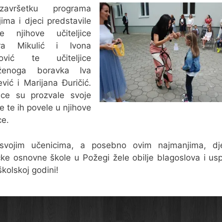
avršetku programa
ljima i djeci predstavile
 njihove učiteljice
ra Mikulić i Ivona
ović te učiteljice
ženoga boravka Iva
vić i Marijana Đuričić.
jice su prozvale svoje
e te ih povele u njihove
ce.
svojim učenicima, a posebno ovim najmanjima, djel
čke osnovne škole u Požegi žele obilje blagoslova i us
školskoj godini!