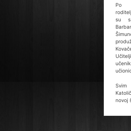
Po z
rodite
su se
Barba
Šimun
produ
Kovače
Učitel
učenik
učioni
Svim 
Katoli
novoj 