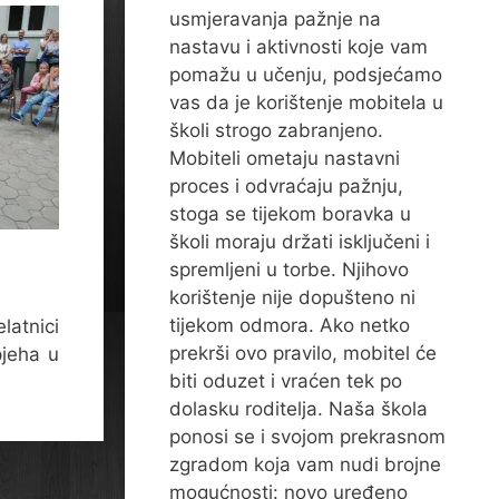
usmjeravanja pažnje na
nastavu i aktivnosti koje vam
pomažu u učenju, podsjećamo
vas da je korištenje mobitela u
školi strogo zabranjeno.
Mobiteli ometaju nastavni
proces i odvraćaju pažnju,
stoga se tijekom boravka u
školi moraju držati isključeni i
spremljeni u torbe. Njihovo
korištenje nije dopušteno ni
tijekom odmora. Ako netko
atnici
prekrši ovo pravilo, mobitel će
pjeha u
biti oduzet i vraćen tek po
dolasku roditelja. Naša škola
ponosi se i svojom prekrasnom
zgradom koja vam nudi brojne
mogućnosti: novo uređeno