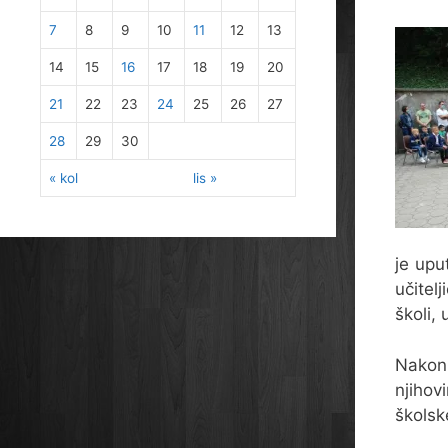
7
8
9
10
11
12
13
14
15
16
17
18
19
20
21
22
23
24
25
26
27
28
29
30
« kol
lis »
je upu
učitel
školi, 
Nakon 
njihov
školsk