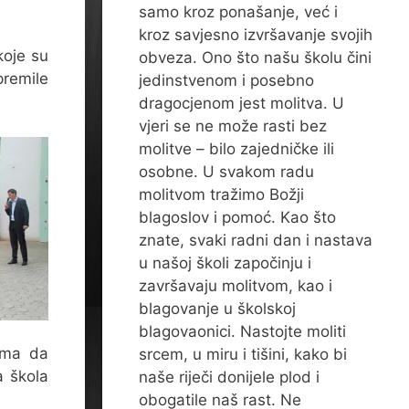
samo kroz ponašanje, već i
kroz savjesno izvršavanje svojih
koje su
obveza. Ono što našu školu čini
premile
jedinstvenom i posebno
dragocjenom jest molitva. U
vjeri se ne može rasti bez
molitve – bilo zajedničke ili
osobne. U svakom radu
molitvom tražimo Božji
blagoslov i pomoć. Kao što
znate, svaki radni dan i nastava
u našoj školi započinju i
završavaju molitvom, kao i
blagovanje u školskoj
blagovaonici. Nastojte moliti
cima da
srcem, u miru i tišini, kako bi
a škola
naše riječi donijele plod i
obogatile naš rast. Ne