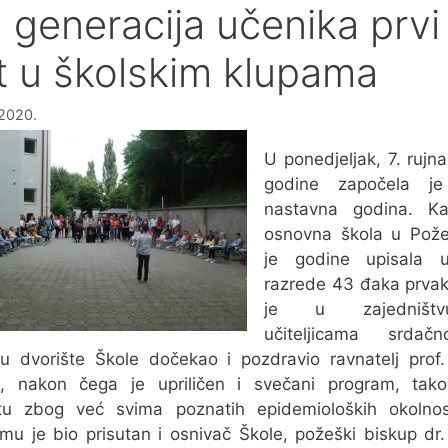
. generacija učenika prvi
t u školskim klupama
 2020.
U ponedjeljak, 7. rujn
godine započela j
nastavna godina. Kat
osnovna škola u Pože
je godine upisala 
razrede 43 đaka prvak
je u zajedniš
učiteljicama srda
u dvorište Škole dočekao i pozdravio ravnatelj prof
ić, nakon čega je upriličen i svečani program, tako
štu zbog već svima poznatih epidemioloških okolnos
mu je bio prisutan i osnivač Škole, požeški biskup dr