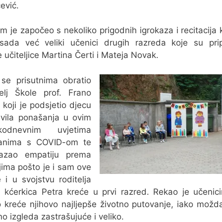
ević.
m je započeo s nekoliko prigodnih igrokaza i recitacija 
 sada već veliki učenici drugih razreda koje su pri
e učiteljice Martina Čerti i Mateja Novak.
se prisutnima obratio
elj Škole prof. Frano
ć koji je podsjetio djecu
vila ponašanja u ovim
kodnevnim uvjetima
anima s COVID-om te
kazao empatiju prema
ljima pošto je i sam ove
 i u svojstvu roditelja
 kćerkica Petra kreće u prvi razred. Rekao je učeni
 kreće njihovo najljepše životno putovanje, iako možd
no izgleda zastrašujuće i veliko.