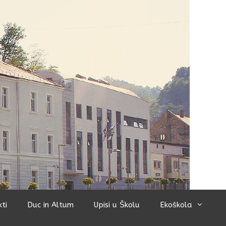
kti
Duc in Altum
Upisi u Školu
Ekoškola