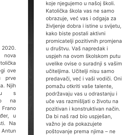
koje njegujemo u našoj školi.
Katolička škola vas ne samo
obrazuje, već vas i odgaja za
življenje dobra i istine u svijetu,
kako biste postali aktivni
promicatelji pozitivnih promjena
a 2020.
u društvu. Vaš napredak i
e nova
uspjeh na ovom školskom putu
olička
uvelike ovise o suradnji s vašim
gi ove
učiteljima. Učitelji nisu samo
u prve
predavači, već i vaši vodiči. Oni
a. Njih
pomažu otkriti vaše talente,
tvu s
podržavaju vas u odrastanju i
čno na
uče vas razmišljati o životu na
. Frano
pozitivan i konstruktivan način.
đer, u
Da bi naš rad bio uspješan,
ti. Na
važno je da pokazujete
. Antun
poštovanje prema njima – ne