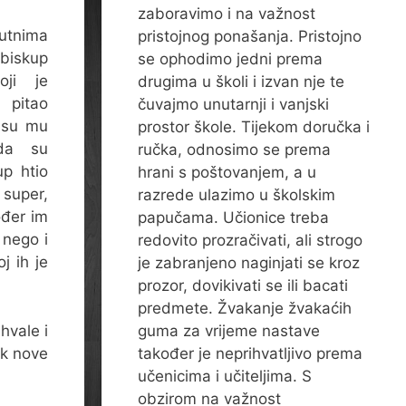
zaboravimo i na važnost
tnima
pristojnog ponašanja. Pristojno
 biskup
se ophodimo jedni prema
oji je
drugima u školi i izvan nje te
pitao
čuvajmo unutarnji i vanjski
 su mu
prostor škole. Tijekom doručka i
 da su
ručka, odnosimo se prema
up htio
hrani s poštovanjem, a u
super,
razrede ulazimo u školskim
ođer im
papučama. Učionice treba
 nego i
redovito prozračivati, ali strogo
j ih je
je zabranjeno naginjati se kroz
prozor, dovikivati se ili bacati
predmete. Žvakanje žvakaćih
hvale i
guma za vrijeme nastave
ak nove
također je neprihvatljivo prema
učenicima i učiteljima. S
obzirom na važnost