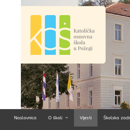
Preskoči
na
sadržaj
Naslovnica
O školi
Vijesti
Školska zad