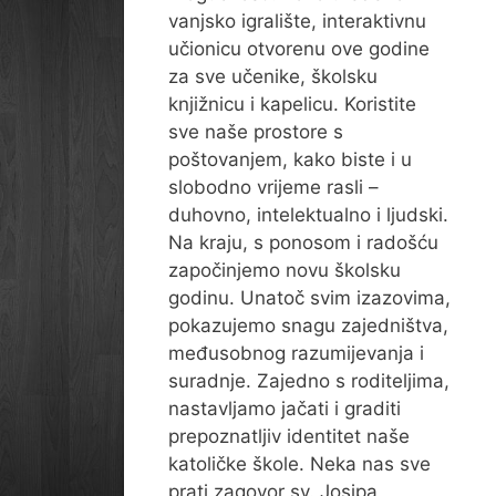
vanjsko igralište, interaktivnu
učionicu otvorenu ove godine
za sve učenike, školsku
knjižnicu i kapelicu. Koristite
sve naše prostore s
poštovanjem, kako biste i u
slobodno vrijeme rasli –
duhovno, intelektualno i ljudski.
Na kraju, s ponosom i radošću
započinjemo novu školsku
godinu. Unatoč svim izazovima,
pokazujemo snagu zajedništva,
međusobnog razumijevanja i
suradnje. Zajedno s roditeljima,
nastavljamo jačati i graditi
prepoznatljiv identitet naše
katoličke škole. Neka nas sve
prati zagovor sv. Josipa,