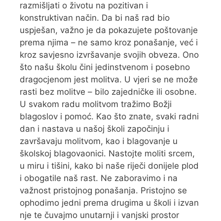
razmišljati o životu na pozitivan i
konstruktivan način. Da bi naš rad bio
uspješan, važno je da pokazujete poštovanje
prema njima – ne samo kroz ponašanje, već i
kroz savjesno izvršavanje svojih obveza. Ono
što našu školu čini jedinstvenom i posebno
dragocjenom jest molitva. U vjeri se ne može
rasti bez molitve – bilo zajedničke ili osobne.
U svakom radu molitvom tražimo Božji
blagoslov i pomoć. Kao što znate, svaki radni
dan i nastava u našoj školi započinju i
završavaju molitvom, kao i blagovanje u
školskoj blagovaonici. Nastojte moliti srcem,
u miru i tišini, kako bi naše riječi donijele plod
i obogatile naš rast. Ne zaboravimo i na
važnost pristojnog ponašanja. Pristojno se
ophodimo jedni prema drugima u školi i izvan
nje te čuvajmo unutarnji i vanjski prostor