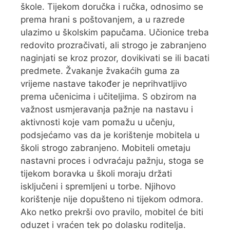
škole. Tijekom doručka i ručka, odnosimo se
prema hrani s poštovanjem, a u razrede
ulazimo u školskim papučama. Učionice treba
redovito prozračivati, ali strogo je zabranjeno
naginjati se kroz prozor, dovikivati se ili bacati
predmete. Žvakanje žvakaćih guma za
vrijeme nastave također je neprihvatljivo
prema učenicima i učiteljima. S obzirom na
važnost usmjeravanja pažnje na nastavu i
aktivnosti koje vam pomažu u učenju,
podsjećamo vas da je korištenje mobitela u
školi strogo zabranjeno. Mobiteli ometaju
nastavni proces i odvraćaju pažnju, stoga se
tijekom boravka u školi moraju držati
isključeni i spremljeni u torbe. Njihovo
korištenje nije dopušteno ni tijekom odmora.
Ako netko prekrši ovo pravilo, mobitel će biti
oduzet i vraćen tek po dolasku roditelja.