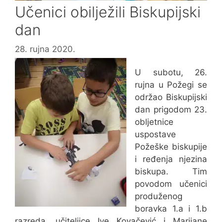
Učenici obilježili Biskupijski
dan
28. rujna 2020.
U subotu, 26.
rujna u Požegi se
održao Biskupijski
dan prigodom 23.
obljetnice
uspostave
Požeške biskupije
i ređenja njezina
biskupa. Tim
povodom učenici
produženog
boravka 1.a i 1.b
razreda, učiteljice Ive Kovačević i Marijane