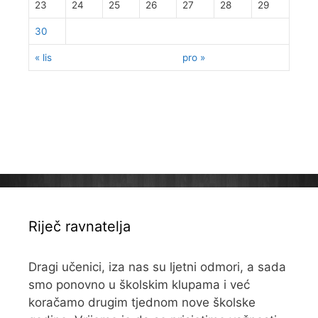
23
24
25
26
27
28
29
30
« lis
pro »
Riječ ravnatelja
Dragi učenici, iza nas su ljetni odmori, a sada
smo ponovno u školskim klupama i već
koračamo drugim tjednom nove školske