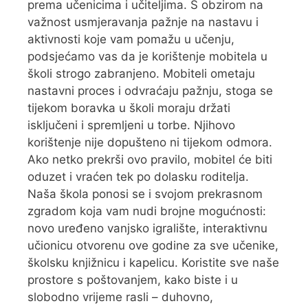
prema učenicima i učiteljima. S obzirom na
važnost usmjeravanja pažnje na nastavu i
aktivnosti koje vam pomažu u učenju,
podsjećamo vas da je korištenje mobitela u
školi strogo zabranjeno. Mobiteli ometaju
nastavni proces i odvraćaju pažnju, stoga se
tijekom boravka u školi moraju držati
isključeni i spremljeni u torbe. Njihovo
korištenje nije dopušteno ni tijekom odmora.
Ako netko prekrši ovo pravilo, mobitel će biti
oduzet i vraćen tek po dolasku roditelja.
Naša škola ponosi se i svojom prekrasnom
zgradom koja vam nudi brojne mogućnosti:
novo uređeno vanjsko igralište, interaktivnu
učionicu otvorenu ove godine za sve učenike,
školsku knjižnicu i kapelicu. Koristite sve naše
prostore s poštovanjem, kako biste i u
slobodno vrijeme rasli – duhovno,