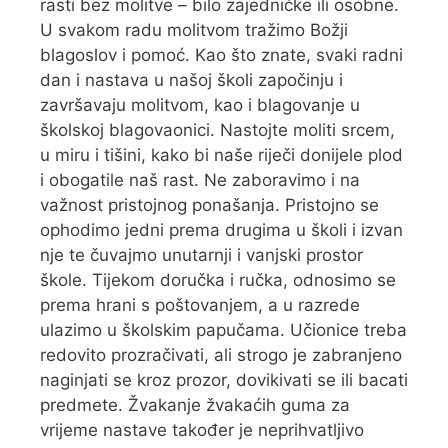
rasti bez molitve – bilo zajedničke ili osobne.
U svakom radu molitvom tražimo Božji
blagoslov i pomoć. Kao što znate, svaki radni
dan i nastava u našoj školi započinju i
završavaju molitvom, kao i blagovanje u
školskoj blagovaonici. Nastojte moliti srcem,
u miru i tišini, kako bi naše riječi donijele plod
i obogatile naš rast. Ne zaboravimo i na
važnost pristojnog ponašanja. Pristojno se
ophodimo jedni prema drugima u školi i izvan
nje te čuvajmo unutarnji i vanjski prostor
škole. Tijekom doručka i ručka, odnosimo se
prema hrani s poštovanjem, a u razrede
ulazimo u školskim papučama. Učionice treba
redovito prozračivati, ali strogo je zabranjeno
naginjati se kroz prozor, dovikivati se ili bacati
predmete. Žvakanje žvakaćih guma za
vrijeme nastave također je neprihvatljivo