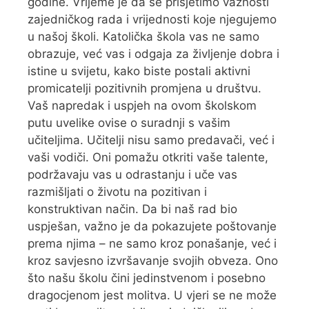
godine. Vrijeme je da se prisjetimo važnosti
zajedničkog rada i vrijednosti koje njegujemo
u našoj školi. Katolička škola vas ne samo
obrazuje, već vas i odgaja za življenje dobra i
istine u svijetu, kako biste postali aktivni
promicatelji pozitivnih promjena u društvu.
Vaš napredak i uspjeh na ovom školskom
putu uvelike ovise o suradnji s vašim
učiteljima. Učitelji nisu samo predavači, već i
vaši vodiči. Oni pomažu otkriti vaše talente,
podržavaju vas u odrastanju i uče vas
razmišljati o životu na pozitivan i
konstruktivan način. Da bi naš rad bio
uspješan, važno je da pokazujete poštovanje
prema njima – ne samo kroz ponašanje, već i
kroz savjesno izvršavanje svojih obveza. Ono
što našu školu čini jedinstvenom i posebno
dragocjenom jest molitva. U vjeri se ne može