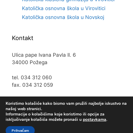
Katolička osnovna škola u Virovitici
Katolička osnovna škola u Novskoj
Kontakt
Ulica pape Ivana Pavla II. 6
34000 Požega
tel. 034 312 060
fax. 034 312 059
e-mail:
kos@kospz.hr
Koristimo kolačiće kako bismo vam pružili najbolje iskustvo na
našoj web stranici.
Informacije o kolačićima koje koristimo ili opcije za
isključivanje kolačića možete pronaći u
postavkama
.
© 2019 Katolička osnova škola u Požegi • Web usluge
Prihvaćam
KUHADA