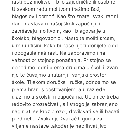
rasti bez molitve – bilo zajedničke ili osobne.
U svakom radu molitvom tražimo Božji
blagoslov i pomoć. Kao što znate, svaki radni
dan i nastava u našoj školi započinju i
završavaju molitvom, kao i blagovanje u
školskoj blagovaonici. Nastojte moliti srcem,
u miru i tišini, kako bi naše riječi donijele plod
i obogatile naš rast. Ne zaboravimo i na
važnost pristojnog ponašanja. Pristojno se
ophodimo jedni prema drugima u školi i izvan
nje te čuvajmo unutarnji i vanjski prostor
škole. Tijekom doručka i ručka, odnosimo se
prema hrani s poštovanjem, a u razrede
ulazimo u školskim papučama. Učionice treba
redovito prozračivati, ali strogo je zabranjeno
naginjati se kroz prozor, dovikivati se ili bacati
predmete. Žvakanje žvakaćih guma za
vrijeme nastave također je neprihvatljivo