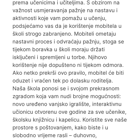
prema učenicima i učiteljima. S obzirom na
važnost usmjeravanja pažnje na nastavu i
aktivnosti koje vam pomažu u učenju,
podsjećamo vas da je korištenje mobitela u
školi strogo zabranjeno. Mobiteli ometaju
nastavni proces i odvraćaju pažnju, stoga se
tijekom boravka u školi moraju držati
isključeni i spremljeni u torbe. Njihovo
korištenje nije dopušteno ni tijekom odmora.
Ako netko prekrši ovo pravilo, mobitel će biti
oduzet i vraćen tek po dolasku roditelja.
Naša škola ponosi se i svojom prekrasnom
zgradom koja vam nudi brojne mogućnosti:
novo uređeno vanjsko igralište, interaktivnu
učionicu otvorenu ove godine za sve učenike,
školsku knjižnicu i kapelicu. Koristite sve naše
prostore s poštovanjem, kako biste i u
slobodno vrijeme rasli – duhovno,