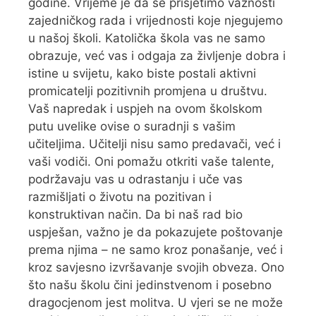
godine. Vrijeme je da se prisjetimo važnosti
zajedničkog rada i vrijednosti koje njegujemo
u našoj školi. Katolička škola vas ne samo
obrazuje, već vas i odgaja za življenje dobra i
istine u svijetu, kako biste postali aktivni
promicatelji pozitivnih promjena u društvu.
Vaš napredak i uspjeh na ovom školskom
putu uvelike ovise o suradnji s vašim
učiteljima. Učitelji nisu samo predavači, već i
vaši vodiči. Oni pomažu otkriti vaše talente,
podržavaju vas u odrastanju i uče vas
razmišljati o životu na pozitivan i
konstruktivan način. Da bi naš rad bio
uspješan, važno je da pokazujete poštovanje
prema njima – ne samo kroz ponašanje, već i
kroz savjesno izvršavanje svojih obveza. Ono
što našu školu čini jedinstvenom i posebno
dragocjenom jest molitva. U vjeri se ne može