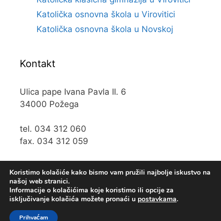
Katolička osnovna škola u Virovitici
Katolička osnovna škola u Novskoj
Kontakt
Ulica pape Ivana Pavla II. 6
34000 Požega
tel. 034 312 060
fax. 034 312 059
e-mail:
kos@kospz.hr
Koristimo kolačiće kako bismo vam pružili najbolje iskustvo na
našoj web stranici.
Informacije o kolačićima koje koristimo ili opcije za
isključivanje kolačića možete pronaći u
postavkama
.
© 2019 Katolička osnova škola u Požegi • Web usluge
KUHADA
Prihvaćam