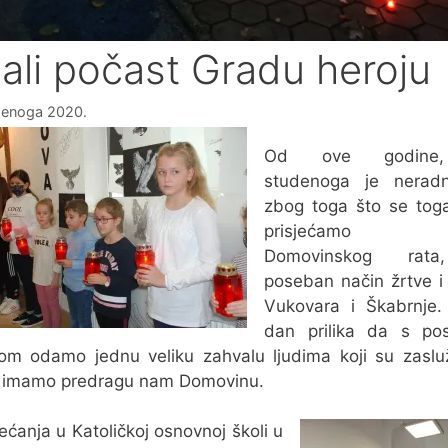
ali počast Gradu heroju
denoga 2020.
Od ove godine
studenoga je nerad
zbog toga što se tog
prisjećamo žr
Domovinskog rat
poseban način žrtve i
Vukovara i Škabrnje.
dan prilika da s po
tom odamo jednu veliku zahvalu ljudima koji su zaslu
 imamo predragu nam Domovinu.
ećanja u Katoličkoj osnovnoj školi u