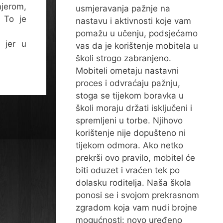
mjerom,
usmjeravanja pažnje na
… To je
nastavu i aktivnosti koje vam
pomažu u učenju, podsjećamo
 jer u
vas da je korištenje mobitela u
školi strogo zabranjeno.
Mobiteli ometaju nastavni
proces i odvraćaju pažnju,
stoga se tijekom boravka u
školi moraju držati isključeni i
spremljeni u torbe. Njihovo
korištenje nije dopušteno ni
tijekom odmora. Ako netko
prekrši ovo pravilo, mobitel će
biti oduzet i vraćen tek po
dolasku roditelja. Naša škola
ponosi se i svojom prekrasnom
zgradom koja vam nudi brojne
mogućnosti: novo uređeno