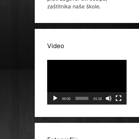
zaštitnika naše škole.
Video
Reproduktor
videozapisa
00:00
01:16