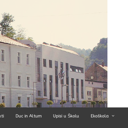
kti
Duc in Altum
Upisi u Školu
Ekoškola