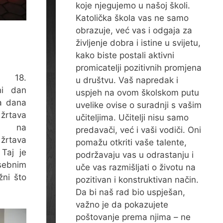
koje njegujemo u našoj školi.
Katolička škola vas ne samo
obrazuje, već vas i odgaja za
življenje dobra i istine u svijetu,
kako biste postali aktivni
promicatelji pozitivnih promjena
, 18.
u društvu. Vaš napredak i
ni dan
uspjeh na ovom školskom putu
a dana
uvelike ovise o suradnji s vašim
tava
učiteljima. Učitelji nisu samo
a, na
predavači, već i vaši vodiči. Oni
 žrtava
pomažu otkriti vaše talente,
 Taj je
podržavaju vas u odrastanju i
sebnim
uče vas razmišljati o životu na
žni što
pozitivan i konstruktivan način.
Da bi naš rad bio uspješan,
važno je da pokazujete
poštovanje prema njima – ne