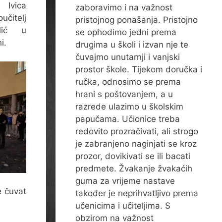
Ivica
zaboravimo i na važnost
učitelj
pristojnog ponašanja. Pristojno
lić u
se ophodimo jedni prema
i.
drugima u školi i izvan nje te
čuvajmo unutarnji i vanjski
prostor škole. Tijekom doručka i
ručka, odnosimo se prema
hrani s poštovanjem, a u
razrede ulazimo u školskim
papučama. Učionice treba
redovito prozračivati, ali strogo
je zabranjeno naginjati se kroz
prozor, dovikivati se ili bacati
predmete. Žvakanje žvakaćih
guma za vrijeme nastave
e čuvat
također je neprihvatljivo prema
učenicima i učiteljima. S
obzirom na važnost