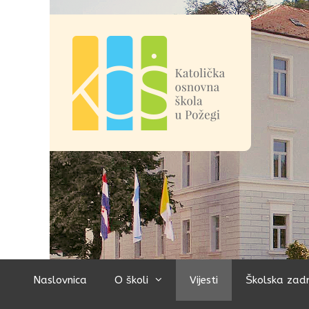
Preskoči
na
sadržaj
Naslovnica
O školi
Vijesti
Školska zad