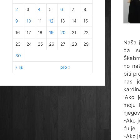
2
3
4
5
6
7
8
9
10
11
12
13
14
15
16
17
18
19
20
21
22
Naša j
23
24
25
26
27
28
29
da s
30
Škabrn
no naš
« lis
pro »
biti p
nas j
kardin
“Ako j
moju k
njegov
-Ako j
ću je.
-Ako j