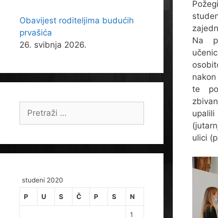
Požegi
stude
Obavijest roditeljima budućih
zajedn
prvašića
Na po
26. svibnja 2026.
učenic
osobit
nakon 
te po
zbivan
Pretraži:
upali
(jutar
ulici 
studeni 2020
P
U
S
Č
P
S
N
1