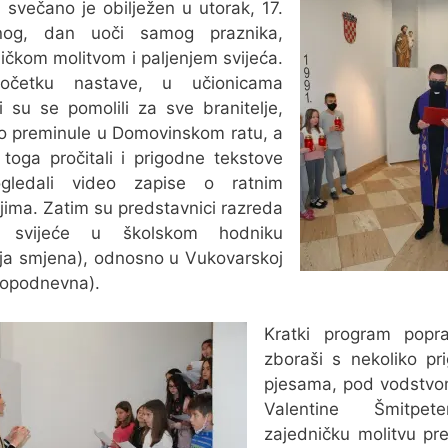
 svečano je obilježen u utorak, 17.
nog, dan uoči samog praznika,
ičkom molitvom i paljenjem svijeća.
četku nastave, u učionicama
i su se pomolili za sve branitelje,
o preminule u Domovinskom ratu, a
toga pročitali i prigodne tekstove
gledali video zapise o ratnim
jima. Zatim su predstavnici razreda
li svijeće u školskom hodniku
nja smjena), odnosno u Vukovarskoj
(popodnevna).
Kratki program popra
zboraši s nekoliko pr
pjesama, pod vodstvo
Valentine Šmitpet
zajedničku molitvu pre