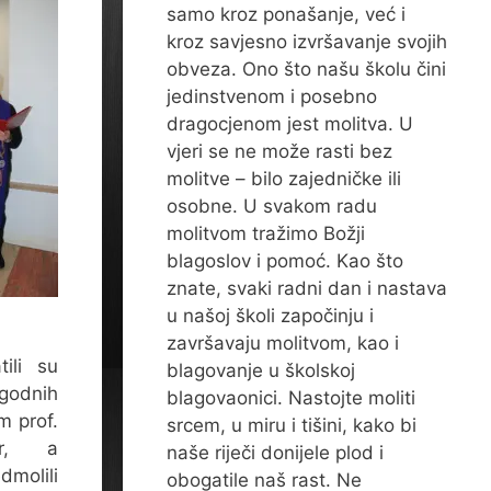
samo kroz ponašanje, već i
kroz savjesno izvršavanje svojih
obveza. Ono što našu školu čini
jedinstvenom i posebno
dragocjenom jest molitva. U
vjeri se ne može rasti bez
molitve – bilo zajedničke ili
osobne. U svakom radu
molitvom tražimo Božji
blagoslov i pomoć. Kao što
znate, svaki radni dan i nastava
u našoj školi započinju i
završavaju molitvom, kao i
tili su
blagovanje u školskoj
igodnih
blagovaonici. Nastojte moliti
m prof.
srcem, u miru i tišini, kako bi
er, a
naše riječi donijele plod i
dmolili
obogatile naš rast. Ne