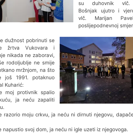
su duhovnik vlč. 
Bošnjak ujutro i vjero
vlč. Marijan Pave
poslijepodnevnoj smjen
e dužnost pobrinuti se
e žrtva Vukovara i
je nikada ne zaboravi,
e rodoljublje ne smije
rotkano mržnjom, na što
e još 1991. potaknuo
al Kuharić:
e moj protivnik spalio
uću, ja neću zapaliti
u.
e razorio moju crkvu, ja neću ni dirnuti njegovu, dapač
e napustio svoj dom, ja neću ni igle uzeti iz njegovoga.