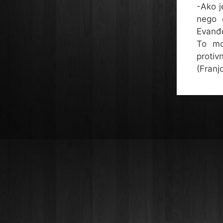
-Ako j
nego ć
Evanđe
To mo
protiv
(Franjo