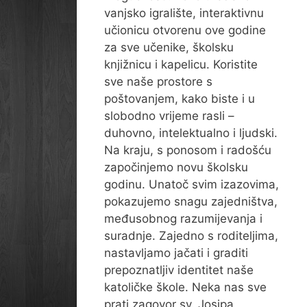
vanjsko igralište, interaktivnu
učionicu otvorenu ove godine
za sve učenike, školsku
knjižnicu i kapelicu. Koristite
sve naše prostore s
poštovanjem, kako biste i u
slobodno vrijeme rasli –
duhovno, intelektualno i ljudski.
Na kraju, s ponosom i radošću
započinjemo novu školsku
godinu. Unatoč svim izazovima,
pokazujemo snagu zajedništva,
međusobnog razumijevanja i
suradnje. Zajedno s roditeljima,
nastavljamo jačati i graditi
prepoznatljiv identitet naše
katoličke škole. Neka nas sve
prati zagovor sv. Josipa,