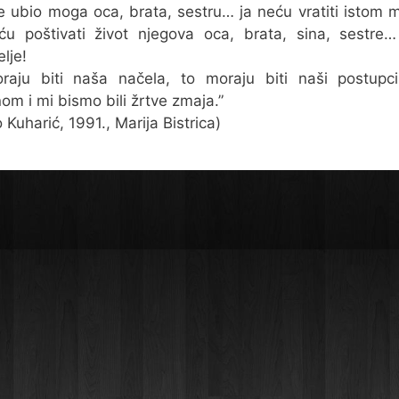
e ubio moga oca, brata, sestru… ja neću vratiti istom 
u poštivati život njegova oca, brata, sina, sestre
lje!
raju biti naša načela, to moraju biti naši postupci
nom i mi bismo bili žrtve zmaja.”
 Kuharić, 1991., Marija Bistrica)