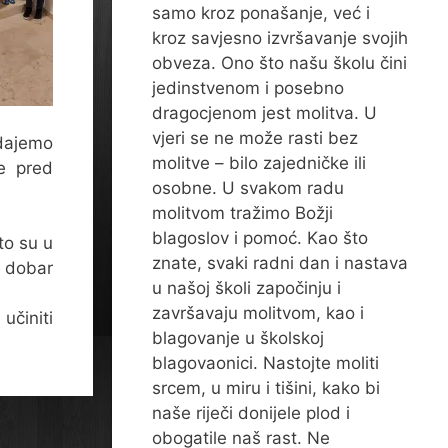
samo kroz ponašanje, već i
kroz savjesno izvršavanje svojih
obveza. Ono što našu školu čini
jedinstvenom i posebno
dragocjenom jest molitva. U
vjeri se ne može rasti bez
 dajemo
molitve – bilo zajedničke ili
e pred
osobne. U svakom radu
molitvom tražimo Božji
blagoslov i pomoć. Kao što
to su u
znate, svaki radni dan i nastava
i dobar
u našoj školi započinju i
završavaju molitvom, kao i
učiniti
blagovanje u školskoj
blagovaonici. Nastojte moliti
srcem, u miru i tišini, kako bi
naše riječi donijele plod i
obogatile naš rast. Ne