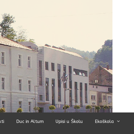
kti
Duc in Altum
Upisi u Školu
Ekoškola