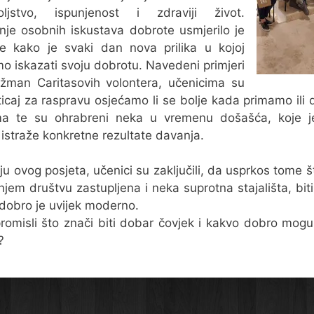
oljstvo, ispunjenost i zdraviji život.
nje osobnih iskustava dobrote usmjerilo je
e kako je svaki dan nova prilika u kojoj
 iskazati svoju dobrotu. Navedeni primjeri
žman Caritasovih volontera, učenicima su
oticaj za raspravu osjećamo li se bolje kada primamo ili
ma te su ohrabreni neka u vremenu došašća, koje j
istraže konkretne rezultate davanja.
ju ovog posjeta, učenici su zaključili, da usprkos tome š
jem društvu zastupljena i neka suprotna stajališta, bit
ti dobro je uvijek moderno.
romisli što znači biti dobar čovjek i kakvo dobro mogu 
?