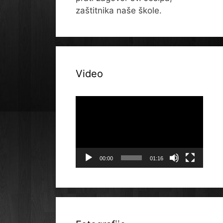
zaštitnika naše škole.
Video
Reproduktor
videozapisa
00:00
01:16