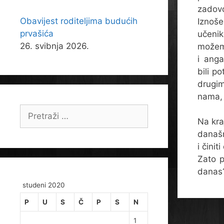
zadov
Obavijest roditeljima budućih
Iznoše
prvašića
učenik
26. svibnja 2026.
možemo
i anga
bili p
drugi
nama, 
Pretraži:
Na kra
današn
i čini
Zato p
danas
studeni 2020
P
U
S
Č
P
S
N
1