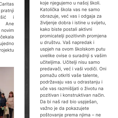
koje njegujemo u našoj školi.
Caritas
Katolička škola vas ne samo
pratnji
obrazuje, već vas i odgaja za
ašić i
življenje dobra i istine u svijetu,
je Ane
kako biste postali aktivni
ovim
promicatelji pozitivnih promjena
čekala
u društvu. Vaš napredak i
 ujedno
uspjeh na ovom školskom putu
rojektu
uvelike ovise o suradnji s vašim
učiteljima. Učitelji nisu samo
predavači, već i vaši vodiči. Oni
pomažu otkriti vaše talente,
podržavaju vas u odrastanju i
uče vas razmišljati o životu na
pozitivan i konstruktivan način.
Da bi naš rad bio uspješan,
važno je da pokazujete
poštovanje prema njima – ne