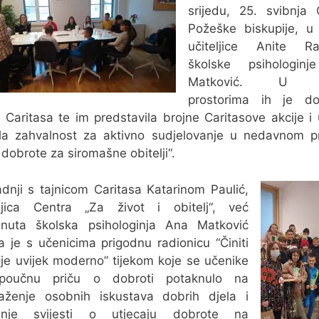
srijedu, 25. svibnja 
Požeške biskupije, u 
učiteljice Anite R
školske psihologin
Matković. U n
prostorima ih je do
a Caritasa te im predstavila brojne Caritasove akcije i
la zahvalnost za aktivno sudjelovanje u nedavnom p
a dobrote za siromašne obitelji“.
dnji s tajnicom Caritasa Katarinom Paulić,
eljica Centra „Za život i obitelj“, već
nuta školska psihologinja Ana Matković
a je s učenicima prigodnu radionicu “Činiti
je uvijek moderno” tijekom koje se učenike
poučnu priču o dobroti potaknulo na
laženje osobnih iskustava dobrih djela i
anje svijesti o utjecaju dobrote na