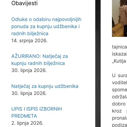
Obavijesti
Odluke o odabiru najpovoljnijih
ponuda za kupnju udžbenika i
radnih bilježnica
14. srpnja 2026.
tajnic
iskaza
AŽURIRANO: Natječaj za
„Kutij
kupnju radnih bilježnica
30. lipnja 2026.
U sura
vodit
Natječaj za kupnju udžbenika
spome
30. lipnja 2026.
održal
dobro 
UPIS I ISPIS IZBORNIH
kroz 
PREDMETA
prona
2. lipnja 2026.
podiz