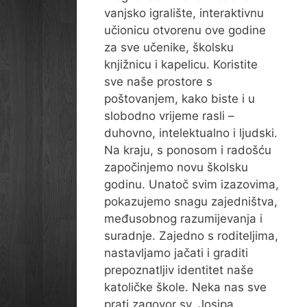
vanjsko igralište, interaktivnu
učionicu otvorenu ove godine
za sve učenike, školsku
knjižnicu i kapelicu. Koristite
sve naše prostore s
poštovanjem, kako biste i u
slobodno vrijeme rasli –
duhovno, intelektualno i ljudski.
Na kraju, s ponosom i radošću
započinjemo novu školsku
godinu. Unatoč svim izazovima,
pokazujemo snagu zajedništva,
međusobnog razumijevanja i
suradnje. Zajedno s roditeljima,
nastavljamo jačati i graditi
prepoznatljiv identitet naše
katoličke škole. Neka nas sve
prati zagovor sv. Josipa,