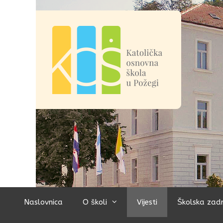
Preskoči
na
sadržaj
Naslovnica
O školi
Vijesti
Školska zad