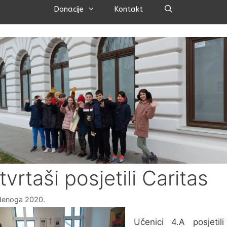
Pretraži
Donacije
Kontakt
vrtaši posjetili Caritas
denoga 2020.
Učenici 4.A posjetil