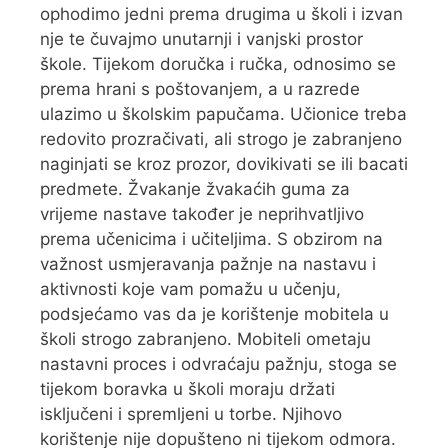
ophodimo jedni prema drugima u školi i izvan
nje te čuvajmo unutarnji i vanjski prostor
škole. Tijekom doručka i ručka, odnosimo se
prema hrani s poštovanjem, a u razrede
ulazimo u školskim papučama. Učionice treba
redovito prozračivati, ali strogo je zabranjeno
naginjati se kroz prozor, dovikivati se ili bacati
predmete. Žvakanje žvakaćih guma za
vrijeme nastave također je neprihvatljivo
prema učenicima i učiteljima. S obzirom na
važnost usmjeravanja pažnje na nastavu i
aktivnosti koje vam pomažu u učenju,
podsjećamo vas da je korištenje mobitela u
školi strogo zabranjeno. Mobiteli ometaju
nastavni proces i odvraćaju pažnju, stoga se
tijekom boravka u školi moraju držati
isključeni i spremljeni u torbe. Njihovo
korištenje nije dopušteno ni tijekom odmora.