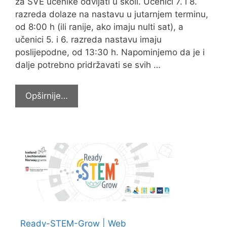
za SVE učenike odvijati u školi. Učenici 7. i 8.
razreda dolaze na nastavu u jutarnjem terminu,
od 8:00 h (ili ranije, ako imaju nulti sat), a
učenici 5. i 6. razreda nastavu imaju
poslijepodne, od 13:30 h. Napominjemo da je i
dalje potrebno pridržavati se svih …
OBAVIJEST
Opširnije…
ZA
UČENIKE
VIŠIH
RAZREDA
–
POVRATAK
U
ŠKOLU
Ready-STEM-Grow | Web