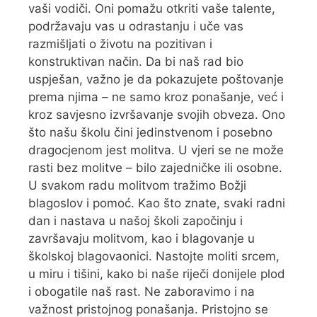
vaši vodiči. Oni pomažu otkriti vaše talente,
podržavaju vas u odrastanju i uče vas
razmišljati o životu na pozitivan i
konstruktivan način. Da bi naš rad bio
uspješan, važno je da pokazujete poštovanje
prema njima – ne samo kroz ponašanje, već i
kroz savjesno izvršavanje svojih obveza. Ono
što našu školu čini jedinstvenom i posebno
dragocjenom jest molitva. U vjeri se ne može
rasti bez molitve – bilo zajedničke ili osobne.
U svakom radu molitvom tražimo Božji
blagoslov i pomoć. Kao što znate, svaki radni
dan i nastava u našoj školi započinju i
završavaju molitvom, kao i blagovanje u
školskoj blagovaonici. Nastojte moliti srcem,
u miru i tišini, kako bi naše riječi donijele plod
i obogatile naš rast. Ne zaboravimo i na
važnost pristojnog ponašanja. Pristojno se