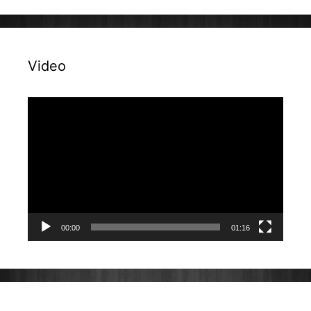
Video
Reproduktor
videozapisa
00:00
01:16