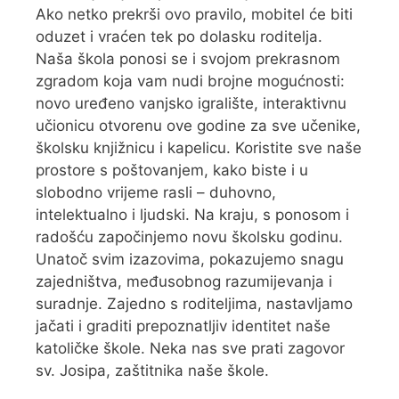
Ako netko prekrši ovo pravilo, mobitel će biti
oduzet i vraćen tek po dolasku roditelja.
Naša škola ponosi se i svojom prekrasnom
zgradom koja vam nudi brojne mogućnosti:
novo uređeno vanjsko igralište, interaktivnu
učionicu otvorenu ove godine za sve učenike,
školsku knjižnicu i kapelicu. Koristite sve naše
prostore s poštovanjem, kako biste i u
slobodno vrijeme rasli – duhovno,
intelektualno i ljudski. Na kraju, s ponosom i
radošću započinjemo novu školsku godinu.
Unatoč svim izazovima, pokazujemo snagu
zajedništva, međusobnog razumijevanja i
suradnje. Zajedno s roditeljima, nastavljamo
jačati i graditi prepoznatljiv identitet naše
katoličke škole. Neka nas sve prati zagovor
sv. Josipa, zaštitnika naše škole.