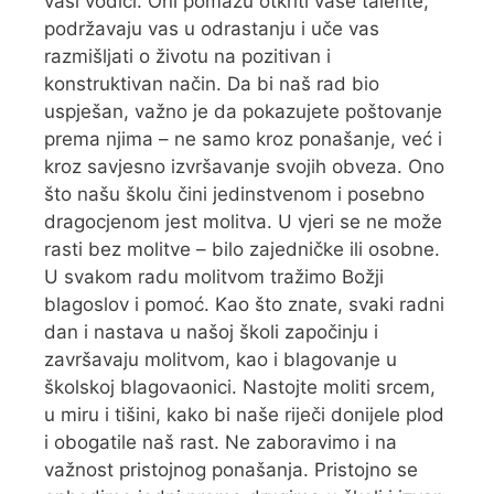
vaši vodiči. Oni pomažu otkriti vaše talente,
podržavaju vas u odrastanju i uče vas
razmišljati o životu na pozitivan i
konstruktivan način. Da bi naš rad bio
uspješan, važno je da pokazujete poštovanje
prema njima – ne samo kroz ponašanje, već i
kroz savjesno izvršavanje svojih obveza. Ono
što našu školu čini jedinstvenom i posebno
dragocjenom jest molitva. U vjeri se ne može
rasti bez molitve – bilo zajedničke ili osobne.
U svakom radu molitvom tražimo Božji
blagoslov i pomoć. Kao što znate, svaki radni
dan i nastava u našoj školi započinju i
završavaju molitvom, kao i blagovanje u
školskoj blagovaonici. Nastojte moliti srcem,
u miru i tišini, kako bi naše riječi donijele plod
i obogatile naš rast. Ne zaboravimo i na
važnost pristojnog ponašanja. Pristojno se