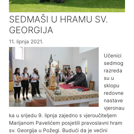
SEDMAŠI U HRAMU SV.
GEORGIJA
11. lipnja 2021.
Učenici
sedmog
razreda
su u
sklopu
redovne
nastave
vjeronau
ka u srijedu 9. lipnja zajedno s vjeroučiteljem
Marijanom Pavelićem posjetili pravoslavni hram
sv. Georgija u Požegi. Budući da je većini