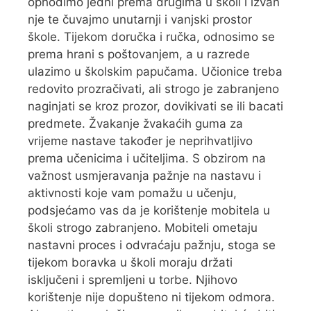
ophodimo jedni prema drugima u školi i izvan
nje te čuvajmo unutarnji i vanjski prostor
škole. Tijekom doručka i ručka, odnosimo se
prema hrani s poštovanjem, a u razrede
ulazimo u školskim papučama. Učionice treba
redovito prozračivati, ali strogo je zabranjeno
naginjati se kroz prozor, dovikivati se ili bacati
predmete. Žvakanje žvakaćih guma za
vrijeme nastave također je neprihvatljivo
prema učenicima i učiteljima. S obzirom na
važnost usmjeravanja pažnje na nastavu i
aktivnosti koje vam pomažu u učenju,
podsjećamo vas da je korištenje mobitela u
školi strogo zabranjeno. Mobiteli ometaju
nastavni proces i odvraćaju pažnju, stoga se
tijekom boravka u školi moraju držati
isključeni i spremljeni u torbe. Njihovo
korištenje nije dopušteno ni tijekom odmora.