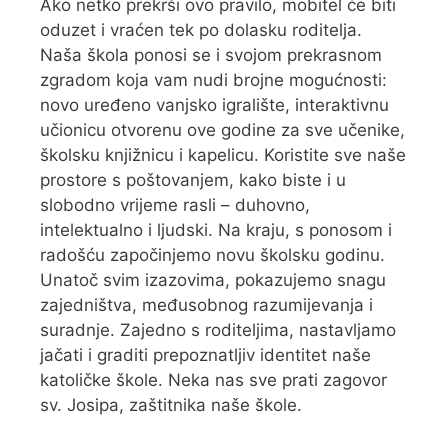
Ako netko prekrši ovo pravilo, mobitel će biti
oduzet i vraćen tek po dolasku roditelja.
Naša škola ponosi se i svojom prekrasnom
zgradom koja vam nudi brojne mogućnosti:
novo uređeno vanjsko igralište, interaktivnu
učionicu otvorenu ove godine za sve učenike,
školsku knjižnicu i kapelicu. Koristite sve naše
prostore s poštovanjem, kako biste i u
slobodno vrijeme rasli – duhovno,
intelektualno i ljudski. Na kraju, s ponosom i
radošću započinjemo novu školsku godinu.
Unatoč svim izazovima, pokazujemo snagu
zajedništva, međusobnog razumijevanja i
suradnje. Zajedno s roditeljima, nastavljamo
jačati i graditi prepoznatljiv identitet naše
katoličke škole. Neka nas sve prati zagovor
sv. Josipa, zaštitnika naše škole.