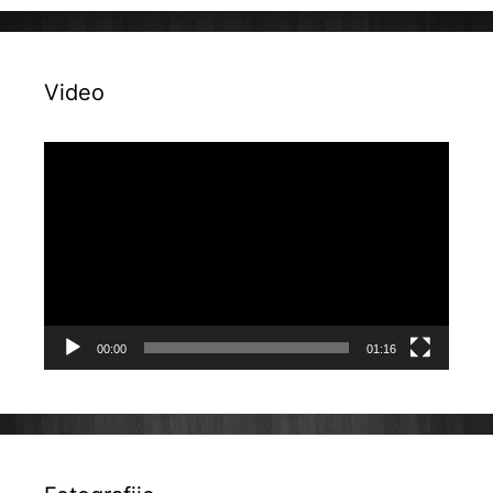
Video
Reproduktor
videozapisa
00:00
01:16