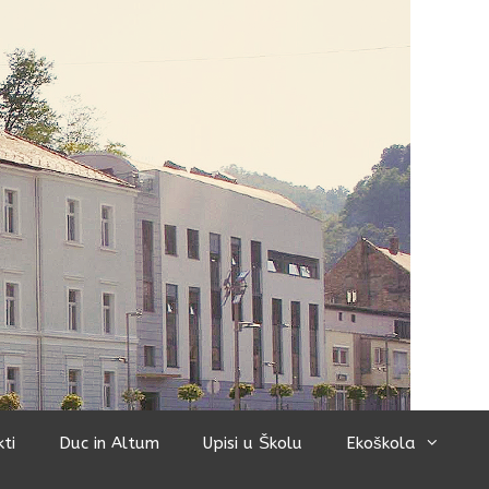
kti
Duc in Altum
Upisi u Školu
Ekoškola