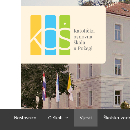
Preskoči
na
sadržaj
Naslovnica
O školi
Vijesti
Školska zad