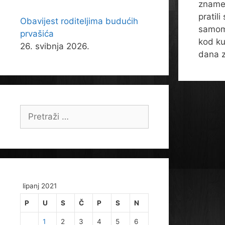
znamen
pratili
Obavijest roditeljima budućih
samom 
prvašića
kod ku
26. svibnja 2026.
dana z
Pretraži:
lipanj 2021
P
U
S
Č
P
S
N
1
2
3
4
5
6