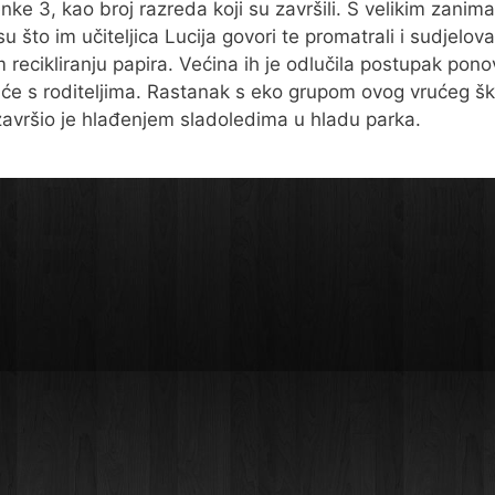
ke 3, kao broj razreda koji su završili. S velikim zanim
 su što im učiteljica Lucija govori te promatrali i sudjelova
recikliranju papira. Većina ih je odlučila postupak ponov
će s roditeljima. Rastanak s eko grupom ovog vrućeg š
avršio je hlađenjem sladoledima u hladu parka.