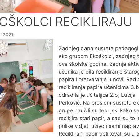
OŠKOLCI RECIKLIRAJU
ja 2021.
Zadnjeg dana susreta pedagogi
eko grupom Ekoškolci, zadnjeg 
ove školske godine, zadnja akti
učenika je bila recikliranje staro
papira i pretvaranje u novi. Radi
recikliranja papira učenicima 3.b
odradila je učiteljica 2.b, Lucija
Perković. Na prošlom susretu e
grupe naučili su teorijski kako s
reciklira stari papir, a sad su to 
prilike vidjeti uživo i sami napravi
Reciklirani papir oblikovali su u o