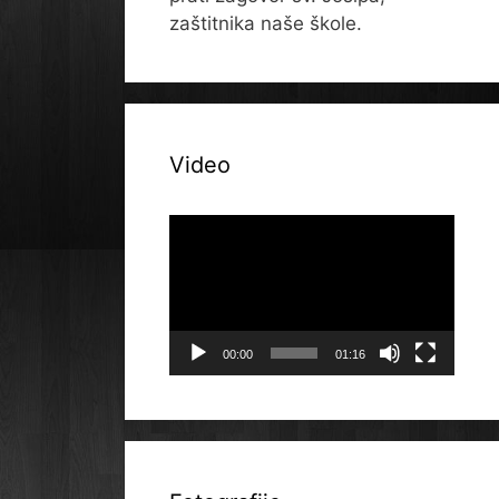
zaštitnika naše škole.
Video
Reproduktor
videozapisa
00:00
01:16