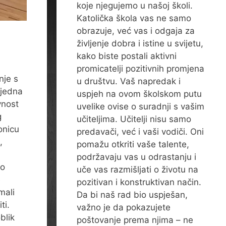
koje njegujemo u našoj školi.
Katolička škola vas ne samo
obrazuje, već vas i odgaja za
življenje dobra i istine u svijetu,
kako biste postali aktivni
promicatelji pozitivnih promjena
nje s
u društvu. Vaš napredak i
tjedna
uspjeh na ovom školskom putu
vnost
uvelike ovise o suradnji s vašim
g
učiteljima. Učitelji nisu samo
onicu
predavači, već i vaši vodiči. Oni
,
pomažu otkriti vaše talente,
podržavaju vas u odrastanju i
ko
uče vas razmišljati o životu na
e
pozitivan i konstruktivan način.
imali
Da bi naš rad bio uspješan,
ti.
važno je da pokazujete
blik
poštovanje prema njima – ne