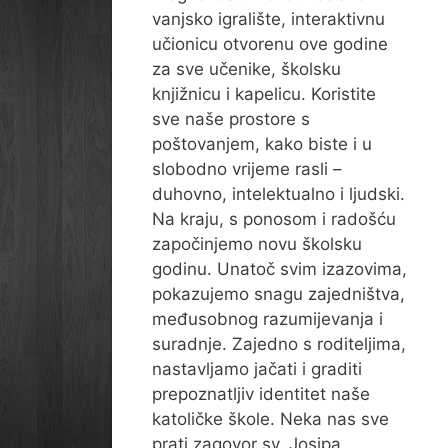
vanjsko igralište, interaktivnu
učionicu otvorenu ove godine
za sve učenike, školsku
knjižnicu i kapelicu. Koristite
sve naše prostore s
poštovanjem, kako biste i u
slobodno vrijeme rasli –
duhovno, intelektualno i ljudski.
Na kraju, s ponosom i radošću
započinjemo novu školsku
godinu. Unatoč svim izazovima,
pokazujemo snagu zajedništva,
međusobnog razumijevanja i
suradnje. Zajedno s roditeljima,
nastavljamo jačati i graditi
prepoznatljiv identitet naše
katoličke škole. Neka nas sve
prati zagovor sv. Josipa,