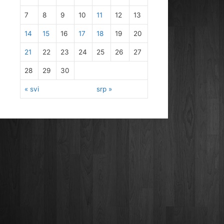
7
8
9
10
11
12
13
14
15
16
17
18
19
20
21
22
23
24
25
26
27
28
29
30
« svi
srp »