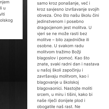
anjem
samo kroz ponašanje, već i
li u
kroz savjesno izvršavanje svojih
iti
obveza. Ono što našu školu čini
kolskog
jedinstvenom i posebno
dragocjenom jest molitva. U
vjeri se ne može rasti bez
molitve – bilo zajedničke ili
osobne. U svakom radu
molitvom tražimo Božji
blagoslov i pomoć. Kao što
znate, svaki radni dan i nastava
u našoj školi započinju i
završavaju molitvom, kao i
blagovanje u školskoj
blagovaonici. Nastojte moliti
srcem, u miru i tišini, kako bi
naše riječi donijele plod i
obogatile naš rast. Ne