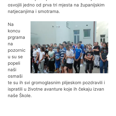
osvojili jedno od prva tri mjesta na županijskim
natjecanjima i smotrama.
Na
koncu
prgrama
na
pozornic
u su se
popeli
naši
osmaši
te su ih svi gromoglasnim plijeskom pozdravili i
ispratili u životne avanture koje ih čekaju izvan
naše Škole.