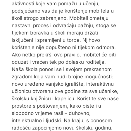
aktivnosti koje vam pomažu u učenju,
podsjećamo vas da je korištenje mobitela u
školi strogo zabranjeno. Mobiteli ometaju
nastavni proces i odvraćaju pažnju, stoga se
tijekom boravka u školi moraju držati
isključeni i spremljeni u torbe. Njihovo
korištenje nije dopušteno ni tijekom odmora.
Ako netko prekrši ovo pravilo, mobitel će biti
oduzet i vraćen tek po dolasku roditelja.
Naša škola ponosi se i svojom prekrasnom
zgradom koja vam nudi brojne mogućnosti:
novo uređeno vanjsko igralište, interaktivnu
učionicu otvorenu ove godine za sve učenike,
školsku knjižnicu i kapelicu. Koristite sve naše
prostore s poštovanjem, kako biste i u
slobodno vrijeme rasli – duhovno,
intelektualno i ljudski. Na kraju, s ponosom i
radošću započinjemo novu školsku godinu.