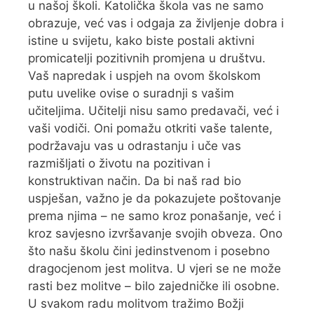
u našoj školi. Katolička škola vas ne samo
obrazuje, već vas i odgaja za življenje dobra i
istine u svijetu, kako biste postali aktivni
promicatelji pozitivnih promjena u društvu.
Vaš napredak i uspjeh na ovom školskom
putu uvelike ovise o suradnji s vašim
učiteljima. Učitelji nisu samo predavači, već i
vaši vodiči. Oni pomažu otkriti vaše talente,
podržavaju vas u odrastanju i uče vas
razmišljati o životu na pozitivan i
konstruktivan način. Da bi naš rad bio
uspješan, važno je da pokazujete poštovanje
prema njima – ne samo kroz ponašanje, već i
kroz savjesno izvršavanje svojih obveza. Ono
što našu školu čini jedinstvenom i posebno
dragocjenom jest molitva. U vjeri se ne može
rasti bez molitve – bilo zajedničke ili osobne.
U svakom radu molitvom tražimo Božji