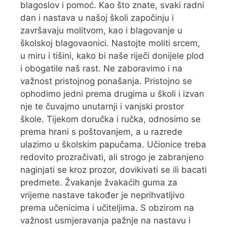
blagoslov i pomoć. Kao što znate, svaki radni
dan i nastava u našoj školi započinju i
završavaju molitvom, kao i blagovanje u
školskoj blagovaonici. Nastojte moliti srcem,
u miru i tišini, kako bi naše riječi donijele plod
i obogatile naš rast. Ne zaboravimo i na
važnost pristojnog ponašanja. Pristojno se
ophodimo jedni prema drugima u školi i izvan
nje te čuvajmo unutarnji i vanjski prostor
škole. Tijekom doručka i ručka, odnosimo se
prema hrani s poštovanjem, a u razrede
ulazimo u školskim papučama. Učionice treba
redovito prozračivati, ali strogo je zabranjeno
naginjati se kroz prozor, dovikivati se ili bacati
predmete. Žvakanje žvakaćih guma za
vrijeme nastave također je neprihvatljivo
prema učenicima i učiteljima. S obzirom na
važnost usmjeravanja pažnje na nastavu i