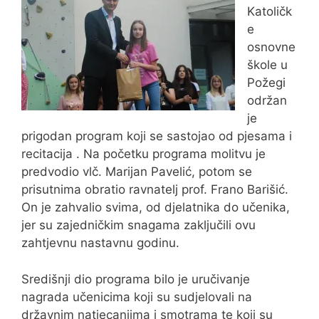
Katoličk
e
osnovne
škole u
Požegi
održan
je
prigodan program koji se sastojao od pjesama i
recitacija . Na početku programa molitvu je
predvodio vlč. Marijan Pavelić, potom se
prisutnima obratio ravnatelj prof. Frano Barišić.
On je zahvalio svima, od djelatnika do učenika,
jer su zajedničkim snagama zaključili ovu
zahtjevnu nastavnu godinu.
Središnji dio programa bilo je uručivanje
nagrada učenicima koji su sudjelovali na
državnim natjecanjima i smotrama te koji su