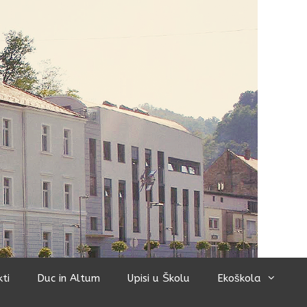
kti
Duc in Altum
Upisi u Školu
Ekoškola