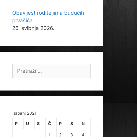
Obavijest roditeljima budućih
prvašića
26. svibnja 2026.
Pretraži:
srpanj 2021
P
U
S
Č
P
S
N
1
2
3
4