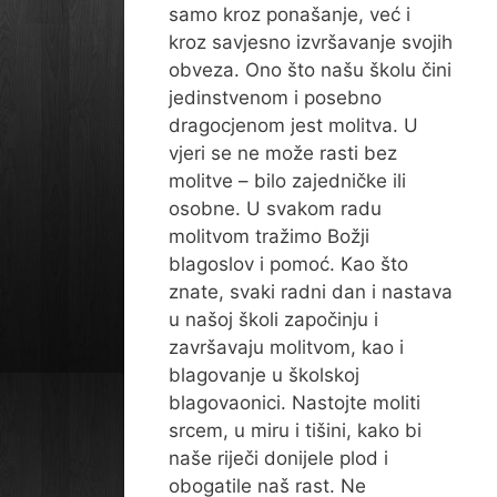
samo kroz ponašanje, već i
kroz savjesno izvršavanje svojih
obveza. Ono što našu školu čini
jedinstvenom i posebno
dragocjenom jest molitva. U
vjeri se ne može rasti bez
molitve – bilo zajedničke ili
osobne. U svakom radu
molitvom tražimo Božji
blagoslov i pomoć. Kao što
znate, svaki radni dan i nastava
u našoj školi započinju i
završavaju molitvom, kao i
blagovanje u školskoj
blagovaonici. Nastojte moliti
srcem, u miru i tišini, kako bi
naše riječi donijele plod i
obogatile naš rast. Ne