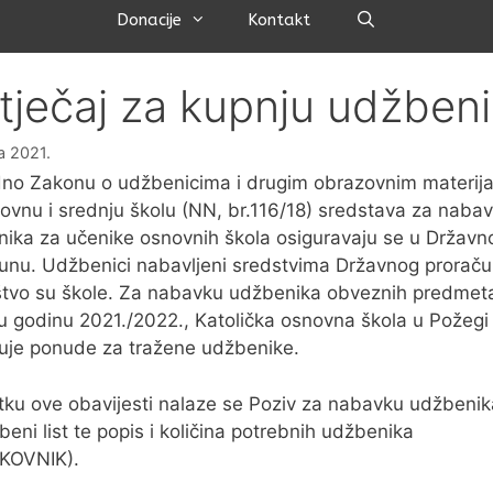
Pretraži
Donacije
Kontakt
tječaj za kupnju udžben
a 2021.
no Zakonu o udžbenicima i drugim obrazovnim materija
ovnu i srednju školu (NN, br.116/18) sredstava za naba
ika za učenike osnovnih škola osiguravaju se u Držav
unu. Udžbenici nabavljeni sredstvima Državnog prorač
štvo su škole. Za nabavku udžbenika obveznih predmet
u godinu 2021./2022., Katolička osnovna škola u Požegi
uje ponude za tražene udžbenike.
itku ove obavijesti nalaze se Poziv za nabavku udžbenik
eni list te popis i količina potrebnih udžbenika
KOVNIK).