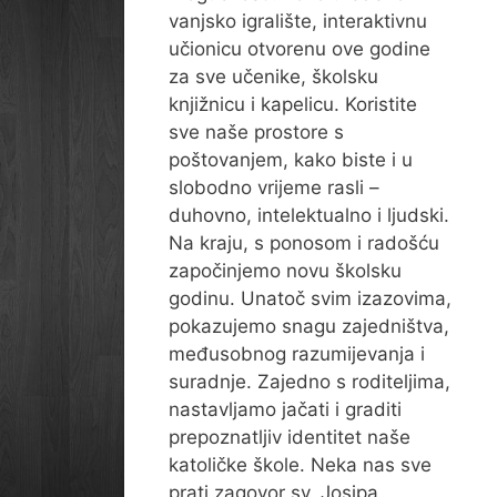
vanjsko igralište, interaktivnu
učionicu otvorenu ove godine
za sve učenike, školsku
knjižnicu i kapelicu. Koristite
sve naše prostore s
poštovanjem, kako biste i u
slobodno vrijeme rasli –
duhovno, intelektualno i ljudski.
Na kraju, s ponosom i radošću
započinjemo novu školsku
godinu. Unatoč svim izazovima,
pokazujemo snagu zajedništva,
međusobnog razumijevanja i
suradnje. Zajedno s roditeljima,
nastavljamo jačati i graditi
prepoznatljiv identitet naše
katoličke škole. Neka nas sve
prati zagovor sv. Josipa,