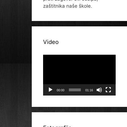
zaštitnika naše škole.
Video
Reproduktor
videozapisa
00:00
01:16