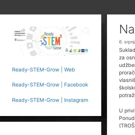
Na
6. srpnj
Suklad
za osn
udžben
Ready-STEM-Grow | Web
prorač
vlasni
Ready-STEM-Grow | Facebook
školsk
potraž
Ready-STEM-Grow | Instagram
U priv
Ponudb
(TROŠ