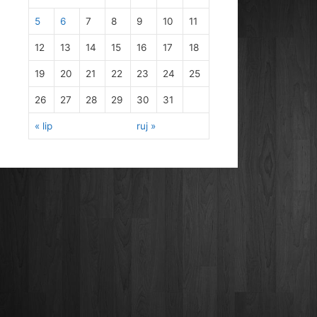
5
6
7
8
9
10
11
12
13
14
15
16
17
18
19
20
21
22
23
24
25
26
27
28
29
30
31
« lip
ruj »