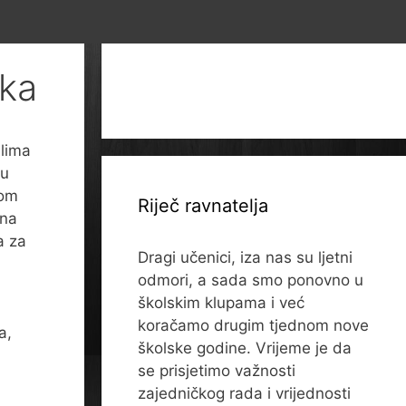
ika
lima
vu
nom
Riječ ravnatelja
una
a za
Dragi učenici, iza nas su ljetni
odmori, a sada smo ponovno u
školskim klupama i već
koračamo drugim tjednom nove
a,
školske godine. Vrijeme je da
se prisjetimo važnosti
zajedničkog rada i vrijednosti