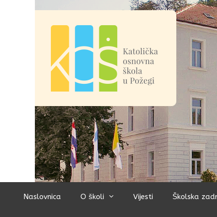
Preskoči
na
sadržaj
Naslovnica
O školi
Vijesti
Školska zad