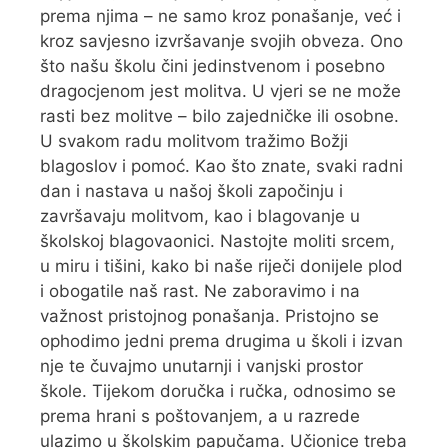
prema njima – ne samo kroz ponašanje, već i
kroz savjesno izvršavanje svojih obveza. Ono
što našu školu čini jedinstvenom i posebno
dragocjenom jest molitva. U vjeri se ne može
rasti bez molitve – bilo zajedničke ili osobne.
U svakom radu molitvom tražimo Božji
blagoslov i pomoć. Kao što znate, svaki radni
dan i nastava u našoj školi započinju i
završavaju molitvom, kao i blagovanje u
školskoj blagovaonici. Nastojte moliti srcem,
u miru i tišini, kako bi naše riječi donijele plod
i obogatile naš rast. Ne zaboravimo i na
važnost pristojnog ponašanja. Pristojno se
ophodimo jedni prema drugima u školi i izvan
nje te čuvajmo unutarnji i vanjski prostor
škole. Tijekom doručka i ručka, odnosimo se
prema hrani s poštovanjem, a u razrede
ulazimo u školskim papučama. Učionice treba