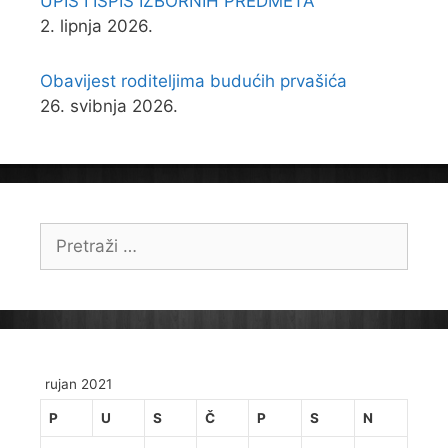
UPIS I ISPIS IZBORNIH PREDMETA
2. lipnja 2026.
Obavijest roditeljima budućih prvašića
26. svibnja 2026.
Pretraži:
rujan 2021
P
U
S
Č
P
S
N