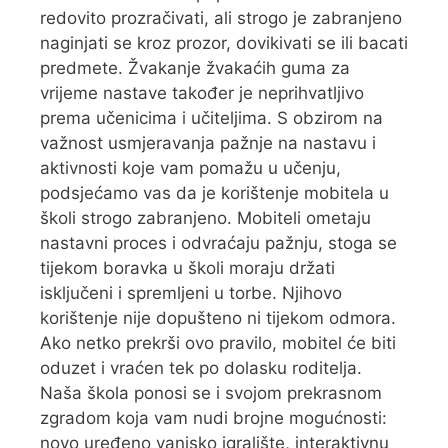
redovito prozračivati, ali strogo je zabranjeno
naginjati se kroz prozor, dovikivati se ili bacati
predmete. Žvakanje žvakaćih guma za
vrijeme nastave također je neprihvatljivo
prema učenicima i učiteljima. S obzirom na
važnost usmjeravanja pažnje na nastavu i
aktivnosti koje vam pomažu u učenju,
podsjećamo vas da je korištenje mobitela u
školi strogo zabranjeno. Mobiteli ometaju
nastavni proces i odvraćaju pažnju, stoga se
tijekom boravka u školi moraju držati
isključeni i spremljeni u torbe. Njihovo
korištenje nije dopušteno ni tijekom odmora.
Ako netko prekrši ovo pravilo, mobitel će biti
oduzet i vraćen tek po dolasku roditelja.
Naša škola ponosi se i svojom prekrasnom
zgradom koja vam nudi brojne mogućnosti:
novo uređeno vanjsko igralište, interaktivnu