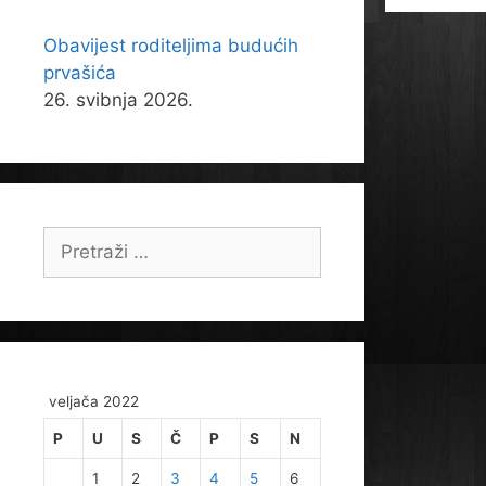
Obavijest roditeljima budućih
prvašića
26. svibnja 2026.
Pretraži:
veljača 2022
P
U
S
Č
P
S
N
1
2
3
4
5
6