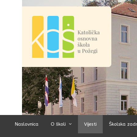
Preskoči
na
sadržaj
Naslovnica
O školi
Vijesti
Školska zad