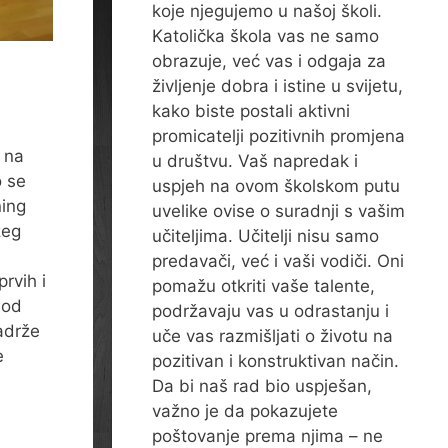
koje njegujemo u našoj školi.
Katolička škola vas ne samo
obrazuje, već vas i odgaja za
življenje dobra i istine u svijetu,
kako biste postali aktivni
promicatelji pozitivnih promjena
 na
u društvu. Vaš napredak i
o se
uspjeh na ovom školskom putu
ning
uvelike ovise o suradnji s vašim
žeg
učiteljima. Učitelji nisu samo
predavači, već i vaši vodiči. Oni
rvih i
pomažu otkriti vaše talente,
 od
podržavaju vas u odrastanju i
adrže
uče vas razmišljati o životu na
e
pozitivan i konstruktivan način.
Da bi naš rad bio uspješan,
važno je da pokazujete
poštovanje prema njima – ne