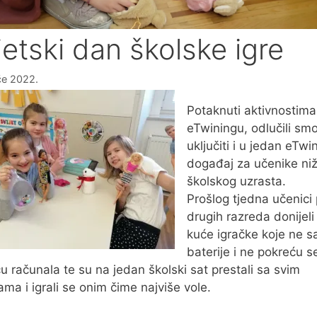
jetski dan školske igre
ače 2022.
Potaknuti aktivnostima
eTwiningu, odlučili sm
uključiti i u jedan eTwi
događaj za učenike ni
školskog uzrasta.
Prošlog tjedna učenici p
drugih razreda donijeli
kuće igračke koje ne s
baterije i ne pokreću s
 računala te su na jedan školski sat prestali sa svim
ma i igrali se onim čime najviše vole.