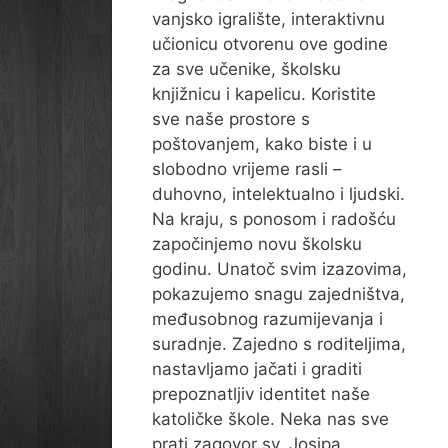
vanjsko igralište, interaktivnu
učionicu otvorenu ove godine
za sve učenike, školsku
knjižnicu i kapelicu. Koristite
sve naše prostore s
poštovanjem, kako biste i u
slobodno vrijeme rasli –
duhovno, intelektualno i ljudski.
Na kraju, s ponosom i radošću
započinjemo novu školsku
godinu. Unatoč svim izazovima,
pokazujemo snagu zajedništva,
međusobnog razumijevanja i
suradnje. Zajedno s roditeljima,
nastavljamo jačati i graditi
prepoznatljiv identitet naše
katoličke škole. Neka nas sve
prati zagovor sv. Josipa,