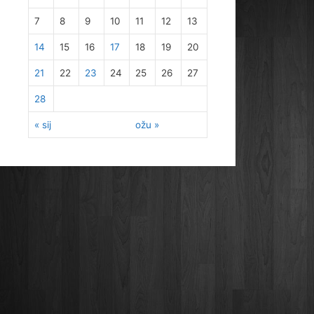
7
8
9
10
11
12
13
14
15
16
17
18
19
20
21
22
23
24
25
26
27
28
« sij
ožu »