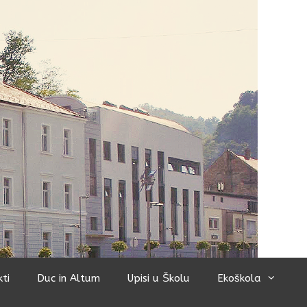
kti
Duc in Altum
Upisi u Školu
Ekoškola