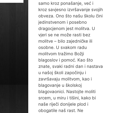
samo kroz ponašanje, već i
kroz savjesno izvršavanje svojih
obveza. Ono što našu školu čini
jedinstvenom i posebno
dragocjenom jest molitva. U
vjeri se ne može rasti bez
molitve – bilo zajedničke ili
osobne. U svakom radu
molitvom tražimo Božji
blagoslov i pomoć. Kao što
znate, svaki radni dan i nastava
u našoj školi započinju i
završavaju molitvom, kao i
blagovanje u školskoj
blagovaonici. Nastojte moliti
srcem, u miru i tišini, kako bi
naše riječi donijele plod i
obogatile naš rast. Ne