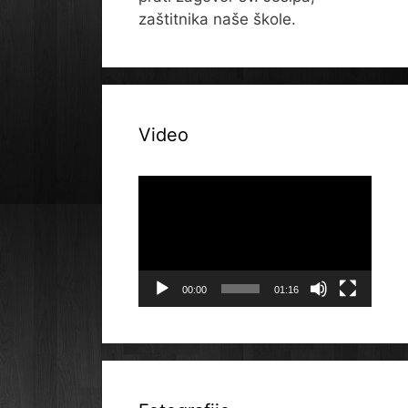
zaštitnika naše škole.
Video
Reproduktor
videozapisa
00:00
01:16