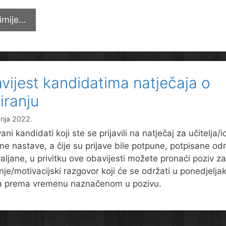
ODRŽAN
irnije…
PETI
FESTIVAL
MATEMATIKE
VALLIS
vijest kandidatima natječaja o
AUREA
MATHEMATICORUM
iranju
bnja 2022.
ni kandidati koji ste se prijavili na natječaj za učitelja/i
ne nastave, a čije su prijave bile potpune, potpisane o
aljane, u privitku ove obavijesti možete pronaći poziv za
anje/motivacijski razgovor koji će se održati u ponedjeljak
ja prema vremenu naznačenom u pozivu.