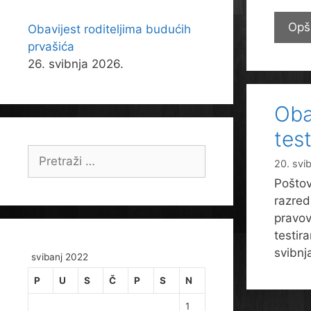
Opš
Obavijest roditeljima budućih
prvašića
26. svibnja 2026.
Oba
test
Pretraži:
20. svi
Poštova
razred
pravov
testir
svibn
svibanj 2022
P
U
S
Č
P
S
N
1