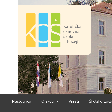
Preskoči
na
sadržaj
Naslovnica
O školi
Vijesti
Školska zad