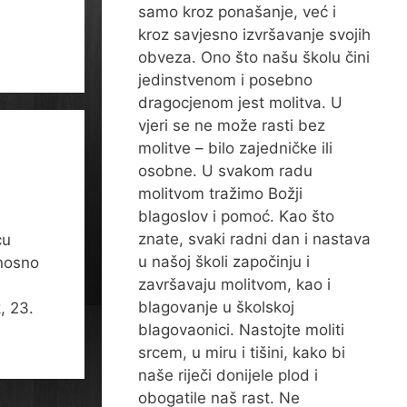
samo kroz ponašanje, već i
kroz savjesno izvršavanje svojih
obveza. Ono što našu školu čini
jedinstvenom i posebno
dragocjenom jest molitva. U
vjeri se ne može rasti bez
molitve – bilo zajedničke ili
osobne. U svakom radu
molitvom tražimo Božji
blagoslov i pomoć. Kao što
znate, svaki radni dan i nastava
cu
u našoj školi započinju i
dnosno
završavaju molitvom, kao i
blagovanje u školskoj
, 23.
blagovaonici. Nastojte moliti
srcem, u miru i tišini, kako bi
naše riječi donijele plod i
obogatile naš rast. Ne