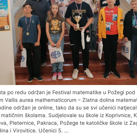
uta po redu održan je Festival matematike u Požegi pod
 Vallis aurea mathematicorum – Zlatna dolina matemat
dine održan je online, tako da su se svi učenici natjecal
 matičnim školama. Sudjelovale su škole iz Koprivnice, K
va, Pleternice, Pakraca, Požege te katoličke škole iz Za
ina i Virovitice. Učenici 5. …