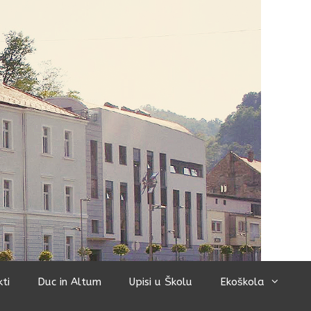
kti
Duc in Altum
Upisi u Školu
Ekoškola