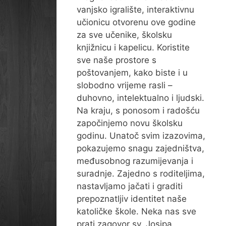
vanjsko igralište, interaktivnu
učionicu otvorenu ove godine
za sve učenike, školsku
knjižnicu i kapelicu. Koristite
sve naše prostore s
poštovanjem, kako biste i u
slobodno vrijeme rasli –
duhovno, intelektualno i ljudski.
Na kraju, s ponosom i radošću
započinjemo novu školsku
godinu. Unatoč svim izazovima,
pokazujemo snagu zajedništva,
međusobnog razumijevanja i
suradnje. Zajedno s roditeljima,
nastavljamo jačati i graditi
prepoznatljiv identitet naše
katoličke škole. Neka nas sve
prati zagovor sv. Josipa,