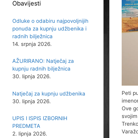
Obavijesti
Odluke o odabiru najpovoljnijih
ponuda za kupnju udžbenika i
radnih bilježnica
14. srpnja 2026.
AŽURIRANO: Natječaj za
kupnju radnih bilježnica
30. lipnja 2026.
Peti p
Natječaj za kupnju udžbenika
imenom
30. lipnja 2026.
Ove go
svojim
UPIS I ISPIS IZBORNIH
Trenko
PREDMETA
Varažd
2. lipnja 2026.