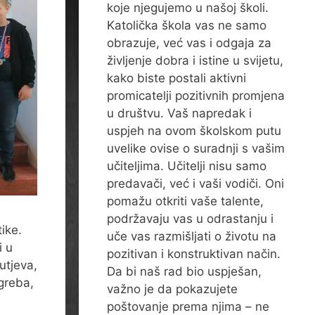
koje njegujemo u našoj školi.
Katolička škola vas ne samo
obrazuje, već vas i odgaja za
življenje dobra i istine u svijetu,
kako biste postali aktivni
promicatelji pozitivnih promjena
u društvu. Vaš napredak i
uspjeh na ovom školskom putu
uvelike ovise o suradnji s vašim
učiteljima. Učitelji nisu samo
predavači, već i vaši vodiči. Oni
pomažu otkriti vaše talente,
podržavaju vas u odrastanju i
ike.
uče vas razmišljati o životu na
i u
pozitivan i konstruktivan način.
utjeva,
Da bi naš rad bio uspješan,
greba,
važno je da pokazujete
poštovanje prema njima – ne