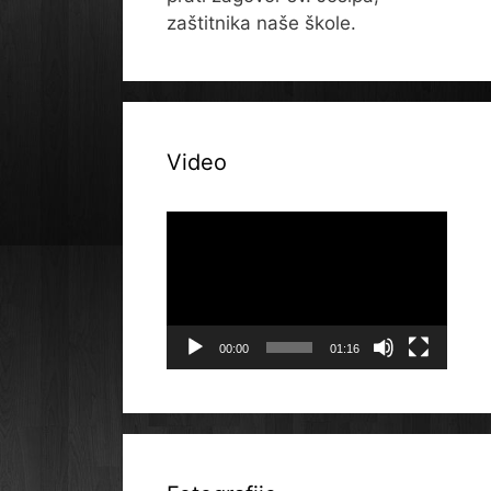
zaštitnika naše škole.
Video
Reproduktor
videozapisa
00:00
01:16