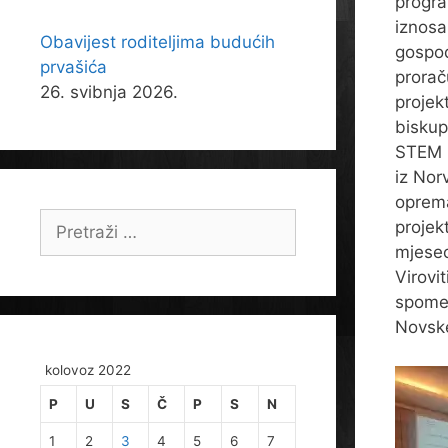
progra
iznosa
Obavijest roditeljima budućih
gospod
prvašića
prorač
26. svibnja 2026.
projek
biskupi
STEM p
iz Nor
oprema
Pretraži:
projek
mjesec
Virovit
spomen
Novske
kolovoz 2022
P
U
S
Č
P
S
N
1
2
3
4
5
6
7