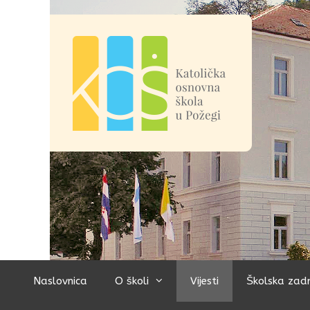
Preskoči
na
sadržaj
Naslovnica
O školi
Vijesti
Školska zad