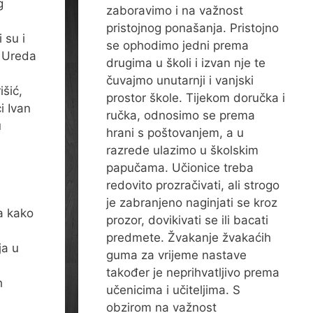
g
zaboravimo i na važnost
pristojnog ponašanja. Pristojno
 su i
se ophodimo jedni prema
k Ureda
drugima u školi i izvan nje te
čuvajmo unutarnji i vanjski
šić,
prostor škole. Tijekom doručka i
i Ivan
ručka, odnosimo se prema
u
hrani s poštovanjem, a u
razrede ulazimo u školskim
papučama. Učionice treba
redovito prozračivati, ali strogo
je zabranjeno naginjati se kroz
la kako
prozor, dovikivati se ili bacati
predmete. Žvakanje žvakaćih
ja u
guma za vrijeme nastave
također je neprihvatljivo prema
h
učenicima i učiteljima. S
e
obzirom na važnost