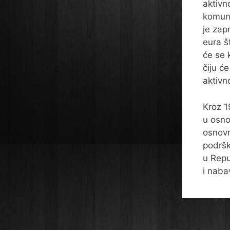
aktivn
komuni
je zap
eura š
će se 
čiju ć
aktivn
Kroz 1
u osno
osnovn
podršk
u Repu
i nab