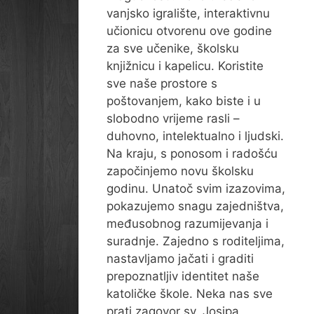
vanjsko igralište, interaktivnu
učionicu otvorenu ove godine
za sve učenike, školsku
knjižnicu i kapelicu. Koristite
sve naše prostore s
poštovanjem, kako biste i u
slobodno vrijeme rasli –
duhovno, intelektualno i ljudski.
Na kraju, s ponosom i radošću
započinjemo novu školsku
godinu. Unatoč svim izazovima,
pokazujemo snagu zajedništva,
međusobnog razumijevanja i
suradnje. Zajedno s roditeljima,
nastavljamo jačati i graditi
prepoznatljiv identitet naše
katoličke škole. Neka nas sve
prati zagovor sv. Josipa,