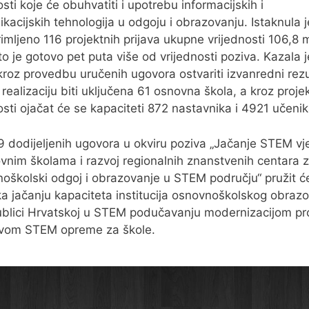
osti koje će obuhvatiti i upotrebu informacijskih i
kacijskih tehnologija u odgoju i obrazovanju. Istaknula 
rimljeno 116 projektnih prijava ukupne vrijednosti 106,8 m
to je gotovo pet puta više od vrijednosti poziva. Kazala 
kroz provedbu uručenih ugovora ostvariti izvanredni rezu
e realizaciju biti uključena 61 osnovna škola, a kroz proje
osti ojačat će se kapaciteti 872 nastavnika i 4921 učenik
9 dodijeljenih ugovora u okviru poziva „Jačanje STEM vj
vnim školama i razvoj regionalnih znanstvenih centara 
oškolski odgoj i obrazovanje u STEM području“ pružit ć
a jačanju kapaciteta institucija osnovnoškolskog obraz
blici Hrvatskoj u STEM podučavanju modernizacijom pr
avom STEM opreme za škole.