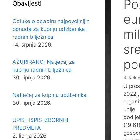
Po
Obavijesti
eu
Odluke o odabiru najpovoljnijih
ponuda za kupnju udžbenika i
mi
radnih bilježnica
14. srpnja 2026.
sr
po
AŽURIRANO: Natječaj za
kupnju radnih bilježnica
30. lipnja 2026.
3. kolo
U pros
2022.,
Natječaj za kupnju udžbenika
organi
30. lipnja 2026.
unije
dodije
UPIS I ISPIS IZBORNIH
(19.61
PREDMETA
gospod
2. lipnja 2026.