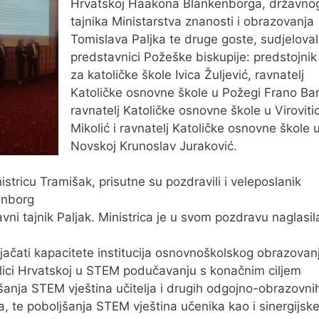
Hrvatskoj Haakona Blankenborga, državno
tajnika Ministarstva znanosti i obrazovanja
Tomislava Paljka te druge goste, sudjelovali
predstavnici Požeške biskupije: predstojni
za katoličke škole Ivica Žuljević, ravnatelj
Katoličke osnovne škole u Požegi Frano Bari
ravnatelj Katoličke osnovne škole u Virovitic
Mikolić i ravnatelj Katoličke osnovne škole 
Novskoj Krunoslav Juraković.
istricu Tramišak, prisutne su pozdravili i veleposlanik
enborg
avni tajnik Paljak. Ministrica je u svom pozdravu naglasi
jačati kapacitete institucija osnovnoškolskog obrazovan
ici Hrvatskoj u STEM podučavanju s konačnim ciljem
šanja STEM vještina učitelja i drugih odgojno-obrazovni
a, te poboljšanja STEM vještina učenika kao i sinergijsk