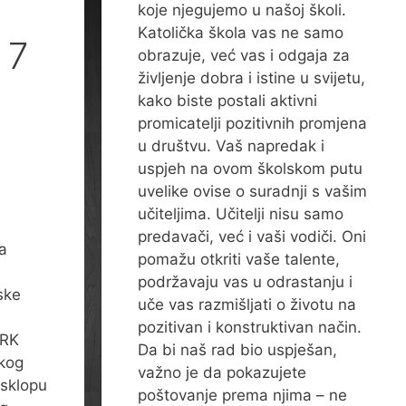
koje njegujemo u našoj školi.
Katolička škola vas ne samo
 7
obrazuje, već vas i odgaja za
življenje dobra i istine u svijetu,
kako biste postali aktivni
promicatelji pozitivnih promjena
u društvu. Vaš napredak i
uspjeh na ovom školskom putu
uvelike ovise o suradnji s vašim
učiteljima. Učitelji nisu samo
predavači, već i vaši vodiči. Oni
a
pomažu otkriti vaše talente,
podržavaju vas u odrastanju i
ske
uče vas razmišljati o životu na
pozitivan i konstruktivan način.
HRK
Da bi naš rad bio uspješan,
skog
važno je da pokazujete
 sklopu
poštovanje prema njima – ne