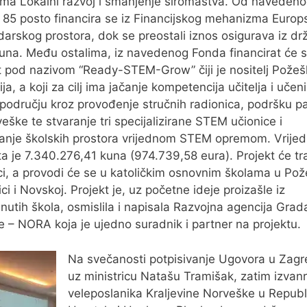
ma Lokalni razvoj i smanjenje siromaštva. Od naveden
 85 posto financira se iz Financijskog mehanizma Europ
arskog prostora, dok se preostali iznos osigurava iz d
una. Među ostalima, iz navedenog Fonda financirat će s
t pod nazivom “Ready-STEM-Grow” čiji je nositelj Pože
ja, a koji za cilj ima jačanje kompetencija učitelja i učen
odručju kroz provođenje stručnih radionica, podršku p
veške te stvaranje tri specijalizirane STEM učionice i
nje školskih prostora vrijednom STEM opremom. Vrijed
ta je 7.340.276,41 kuna (974.739,58 eura). Projekt će tra
i, a provodi će se u katoličkim osnovnim školama u Pož
ici i Novskoj. Projekt je, uz početne ideje proizašle iz
utih škola, osmislila i napisala Razvojna agencija Grad
 – NORA koja je ujedno suradnik i partner na projektu.
Na svečanosti potpisivanje Ugovora u Zagr
uz ministricu Natašu Tramišak, zatim izva
veleposlanika Kraljevine Norveške u Republ