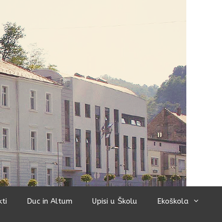
kti
Duc in Altum
Upisi u Školu
Ekoškola