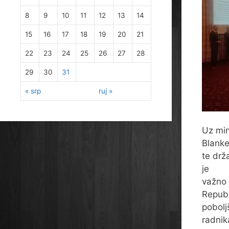
8
9
10
11
12
13
14
15
16
17
18
19
20
21
22
23
24
25
26
27
28
29
30
31
« srp
ruj »
Uz min
Blank
te drž
je
važno 
Republ
pobolj
radnik