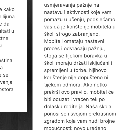
usmjeravanja pažnje na
je kako
nastavu i aktivnosti koje vam
ilijuna
pomažu u učenju, podsjećamo
je da
vas da je korištenje mobitela u
ltati u
školi strogo zabranjeno.
ktne
Mobiteli ometaju nastavni
a.
proces i odvraćaju pažnju,
stoga se tijekom boravka u
eština
školi moraju držati isključeni i
za
spremljeni u torbe. Njihovo
e se
korištenje nije dopušteno ni
ovanja
tijekom odmora. Ako netko
ostora
prekrši ovo pravilo, mobitel će
biti oduzet i vraćen tek po
dolasku roditelja. Naša škola
ponosi se i svojom prekrasnom
zgradom koja vam nudi brojne
mogućnosti: novo uređeno