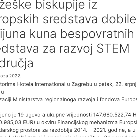
žeške biskupije iz
ropskih sredstava dobile
lijuna kuna bespovratnih
edstava za razvoj STEM
dručja
voza 2022.
torima Hotela International u Zagrebu u petak, 22. srpnj
 u
zaciji Ministarstva regionalnoga razvoja i fondova Europ
ljeno je 19 ugovora ukupne vrijednosti 147.680.522,74 
0.985,03 EUR) u okviru Financijskog mehanizma Europ
arskog prostora za razdoblje 2014. – 2021. godine, a u