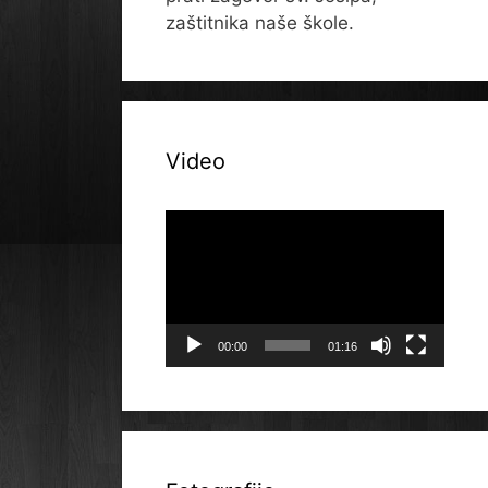
zaštitnika naše škole.
Video
Reproduktor
videozapisa
00:00
01:16