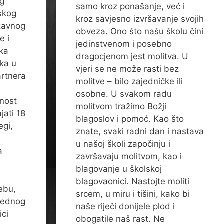
og
samo kroz ponašanje, već i
skog
kroz savjesno izvršavanje svojih
ržavnog
obveza. Ono što našu školu čini
e i
jedinstvenom i posebno
ška
dragocjenom jest molitva. U
ika u
vjeri se ne može rasti bez
artnera
molitve – bilo zajedničke ili
osobne. U svakom radu
nost
molitvom tražimo Božji
jati 18
blagoslov i pomoć. Kao što
egi,
znate, svaki radni dan i nastava
u našoj školi započinju i
a
završavaju molitvom, kao i
blagovanje u školskoj
blagovaonici. Nastojte moliti
ebu,
srcem, u miru i tišini, kako bi
nrednog
naše riječi donijele plod i
ici
obogatile naš rast. Ne