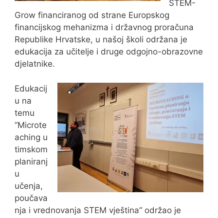
STEM-
Grow financiranog od strane Europskog
financijskog mehanizma i državnog proračuna
Republike Hrvatske, u našoj školi održana je
edukacija za učitelje i druge odgojno-obrazovne
djelatnike.
Edukacij
u na
temu
”Microte
aching u
timskom
planiranj
u
učenja,
poučava
nja i vrednovanja STEM vještina” održao je