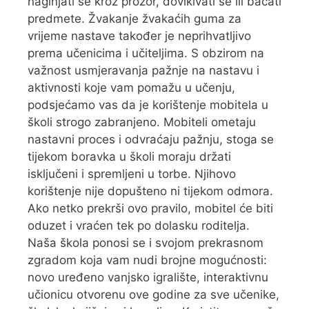
naginjati se kroz prozor, dovikivati se ili bacati
predmete. Žvakanje žvakaćih guma za
vrijeme nastave također je neprihvatljivo
prema učenicima i učiteljima. S obzirom na
važnost usmjeravanja pažnje na nastavu i
aktivnosti koje vam pomažu u učenju,
podsjećamo vas da je korištenje mobitela u
školi strogo zabranjeno. Mobiteli ometaju
nastavni proces i odvraćaju pažnju, stoga se
tijekom boravka u školi moraju držati
isključeni i spremljeni u torbe. Njihovo
korištenje nije dopušteno ni tijekom odmora.
Ako netko prekrši ovo pravilo, mobitel će biti
oduzet i vraćen tek po dolasku roditelja.
Naša škola ponosi se i svojom prekrasnom
zgradom koja vam nudi brojne mogućnosti:
novo uređeno vanjsko igralište, interaktivnu
učionicu otvorenu ove godine za sve učenike,