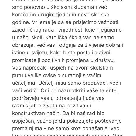
smo ponovno u školskim klupama i već
koračamo drugim tjednom nove školske
godine. Vrijeme je da se prisjetimo važnosti
zajedničkog rada i vrijednosti koje njegujemo
u našoj školi. Katolička škola vas ne samo
obrazuje, već vas i odgaja za življenje dobra i
istine u svijetu, kako biste postali aktivni
promicatelji pozitivnih promjena u društvu.
Vaš napredak i uspjeh na ovom školskom
putu uvelike ovise o suradnji s vašim
učiteljima. Učitelji nisu samo predavači, već i
vaši vodiči. Oni pomažu otkriti vaše talente,
podržavaju vas u odrastanju i uče vas
razmišljati o životu na pozitivan i
konstruktivan način. Da bi naš rad bio
uspješan, važno je da pokazujete poštovanje
prema njima – ne samo kroz ponašanje, već i
kroz savjesno izvršavanje svojih obveza. Ono