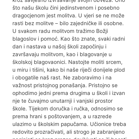
što našu školu čini jedinstvenom i posebno
dragocjenom jest molitva. U vjeri se ne može
rasti bez molitve – bilo zajedničke ili osobne.
U svakom radu molitvom tražimo Božji
blagoslov i pomoć. Kao što znate, svaki radni
dan i nastava u našoj školi započinju i
završavaju molitvom, kao i blagovanje u
školskoj blagovaonici. Nastojte moliti srcem,
u miru i tišini, kako bi naše riječi donijele plod
i obogatile naš rast. Ne zaboravimo i na
važnost pristojnog ponašanja. Pristojno se
ophodimo jedni prema drugima u školi i izvan
nje te čuvajmo unutarnji i vanjski prostor
škole. Tijekom doručka i ručka, odnosimo se
prema hrani s poštovanjem, a u razrede
ulazimo u školskim papučama. Učionice treba
redovito prozračivati, ali strogo je zabranjeno