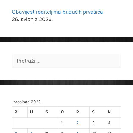
Obavijest roditeljima budućih prvašića
26. svibnja 2026.
Pretraži:
prosinac 2022
P
U
S
Č
P
S
N
1
2
3
4