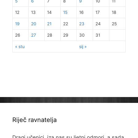
5
6
7
8
9
10
11
12
13
14
15
16
17
18
19
20
21
22
23
24
25
26
27
28
29
30
31
« stu
sij »
Riječ ravnatelja
Dragi učenici, iza nas su ljetni odmori, a sada