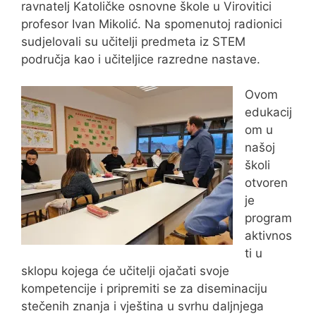
ravnatelj Katoličke osnovne škole u Virovitici
profesor Ivan Mikolić. Na spomenutoj radionici
sudjelovali su učitelji predmeta iz STEM
područja kao i učiteljice razredne nastave.
Ovom
edukacij
om u
našoj
školi
otvoren
je
program
aktivnos
ti u
sklopu kojega će učitelji ojačati svoje
kompetencije i pripremiti se za diseminaciju
stečenih znanja i vještina u svrhu daljnjega