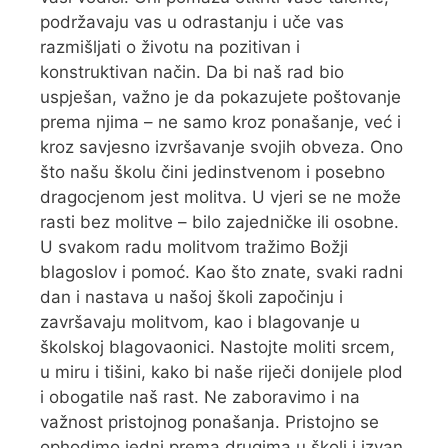
podržavaju vas u odrastanju i uče vas
razmišljati o životu na pozitivan i
konstruktivan način. Da bi naš rad bio
uspješan, važno je da pokazujete poštovanje
prema njima – ne samo kroz ponašanje, već i
kroz savjesno izvršavanje svojih obveza. Ono
što našu školu čini jedinstvenom i posebno
dragocjenom jest molitva. U vjeri se ne može
rasti bez molitve – bilo zajedničke ili osobne.
U svakom radu molitvom tražimo Božji
blagoslov i pomoć. Kao što znate, svaki radni
dan i nastava u našoj školi započinju i
završavaju molitvom, kao i blagovanje u
školskoj blagovaonici. Nastojte moliti srcem,
u miru i tišini, kako bi naše riječi donijele plod
i obogatile naš rast. Ne zaboravimo i na
važnost pristojnog ponašanja. Pristojno se
ophodimo jedni prema drugima u školi i izvan