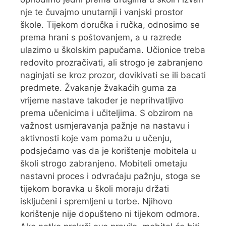
nje te čuvajmo unutarnji i vanjski prostor
škole. Tijekom doručka i ručka, odnosimo se
prema hrani s poštovanjem, a u razrede
ulazimo u školskim papučama. Učionice treba
redovito prozračivati, ali strogo je zabranjeno
naginjati se kroz prozor, dovikivati se ili bacati
predmete. Žvakanje žvakaćih guma za
vrijeme nastave također je neprihvatljivo
prema učenicima i učiteljima. S obzirom na
važnost usmjeravanja pažnje na nastavu i
aktivnosti koje vam pomažu u učenju,
podsjećamo vas da je korištenje mobitela u
školi strogo zabranjeno. Mobiteli ometaju
nastavni proces i odvraćaju pažnju, stoga se
tijekom boravka u školi moraju držati
isključeni i spremljeni u torbe. Njihovo
korištenje nije dopušteno ni tijekom odmora.