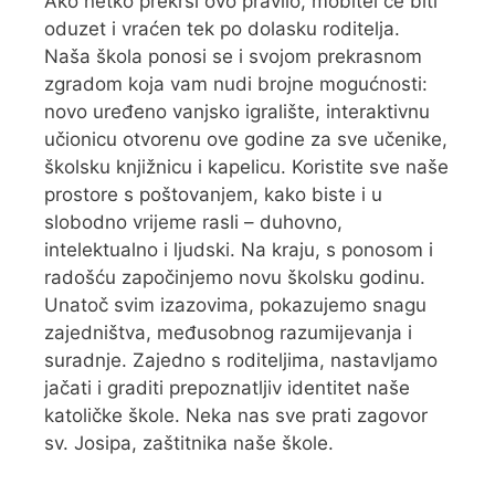
Ako netko prekrši ovo pravilo, mobitel će biti
oduzet i vraćen tek po dolasku roditelja.
Naša škola ponosi se i svojom prekrasnom
zgradom koja vam nudi brojne mogućnosti:
novo uređeno vanjsko igralište, interaktivnu
učionicu otvorenu ove godine za sve učenike,
školsku knjižnicu i kapelicu. Koristite sve naše
prostore s poštovanjem, kako biste i u
slobodno vrijeme rasli – duhovno,
intelektualno i ljudski. Na kraju, s ponosom i
radošću započinjemo novu školsku godinu.
Unatoč svim izazovima, pokazujemo snagu
zajedništva, međusobnog razumijevanja i
suradnje. Zajedno s roditeljima, nastavljamo
jačati i graditi prepoznatljiv identitet naše
katoličke škole. Neka nas sve prati zagovor
sv. Josipa, zaštitnika naše škole.