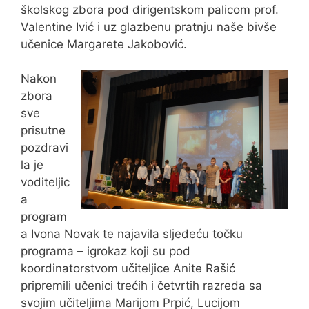
školskog zbora pod dirigentskom palicom prof.
Valentine Ivić i uz glazbenu pratnju naše bivše
učenice Margarete Jakobović.
Nakon
zbora
sve
prisutne
pozdravi
la je
voditeljic
a
program
a Ivona Novak te najavila sljedeću točku
programa – igrokaz koji su pod
koordinatorstvom učiteljice Anite Rašić
pripremili učenici trećih i četvrtih razreda sa
svojim učiteljima Marijom Prpić, Lucijom