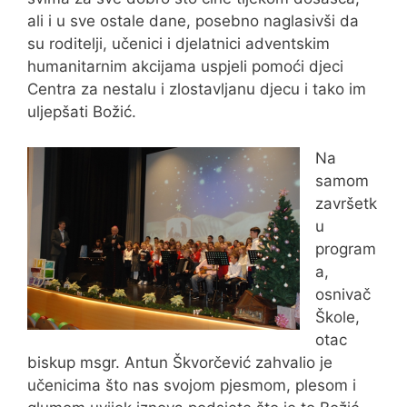
ali i u sve ostale dane, posebno naglasivši da
su roditelji, učenici i djelatnici adventskim
humanitarnim akcijama uspjeli pomoći djeci
Centra za nestalu i zlostavljanu djecu i tako im
uljepšati Božić.
Na
samom
završetk
u
program
a,
osnivač
Škole,
otac
biskup msgr. Antun Škvorčević zahvalio je
učenicima što nas svojom pjesmom, plesom i