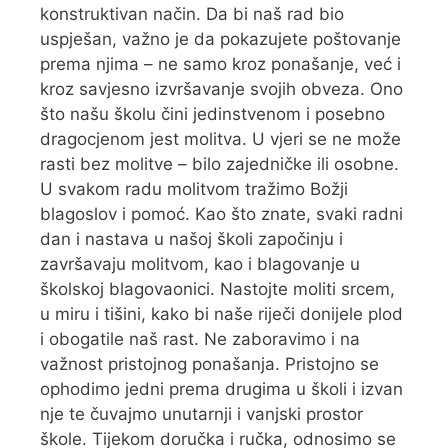
konstruktivan način. Da bi naš rad bio
uspješan, važno je da pokazujete poštovanje
prema njima – ne samo kroz ponašanje, već i
kroz savjesno izvršavanje svojih obveza. Ono
što našu školu čini jedinstvenom i posebno
dragocjenom jest molitva. U vjeri se ne može
rasti bez molitve – bilo zajedničke ili osobne.
U svakom radu molitvom tražimo Božji
blagoslov i pomoć. Kao što znate, svaki radni
dan i nastava u našoj školi započinju i
završavaju molitvom, kao i blagovanje u
školskoj blagovaonici. Nastojte moliti srcem,
u miru i tišini, kako bi naše riječi donijele plod
i obogatile naš rast. Ne zaboravimo i na
važnost pristojnog ponašanja. Pristojno se
ophodimo jedni prema drugima u školi i izvan
nje te čuvajmo unutarnji i vanjski prostor
škole. Tijekom doručka i ručka, odnosimo se