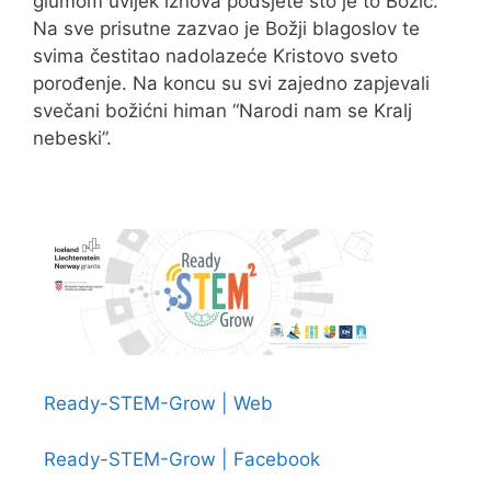
glumom uvijek iznova podsjete što je to Božić.
Na sve prisutne zazvao je Božji blagoslov te
svima čestitao nadolazeće Kristovo sveto
porođenje. Na koncu su svi zajedno zapjevali
svečani božićni himan “Narodi nam se Kralj
nebeski”.
Ready-STEM-Grow | Web
Ready-STEM-Grow | Facebook