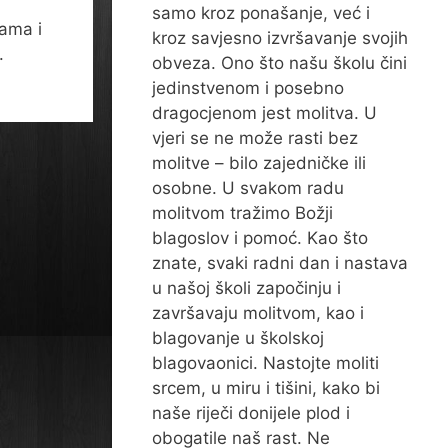
samo kroz ponašanje, već i
mama i
kroz savjesno izvršavanje svojih
.
obveza. Ono što našu školu čini
jedinstvenom i posebno
dragocjenom jest molitva. U
vjeri se ne može rasti bez
molitve – bilo zajedničke ili
osobne. U svakom radu
molitvom tražimo Božji
blagoslov i pomoć. Kao što
znate, svaki radni dan i nastava
u našoj školi započinju i
završavaju molitvom, kao i
blagovanje u školskoj
blagovaonici. Nastojte moliti
srcem, u miru i tišini, kako bi
naše riječi donijele plod i
obogatile naš rast. Ne