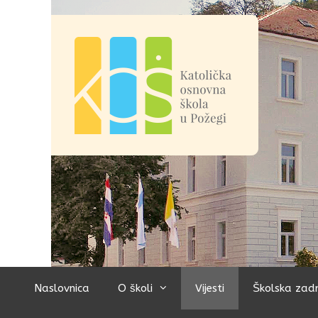
Preskoči
na
sadržaj
Naslovnica
O školi
Vijesti
Školska zad