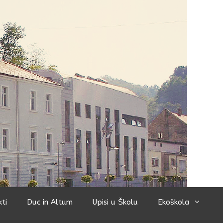
kti
Duc in Altum
Upisi u Školu
Ekoškola