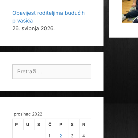
Obavijest roditeljima budućih
prvašića
26. svibnja 2026.
Pretraži:
prosinac 2022
P
U
S
Č
P
S
N
1
2
3
4