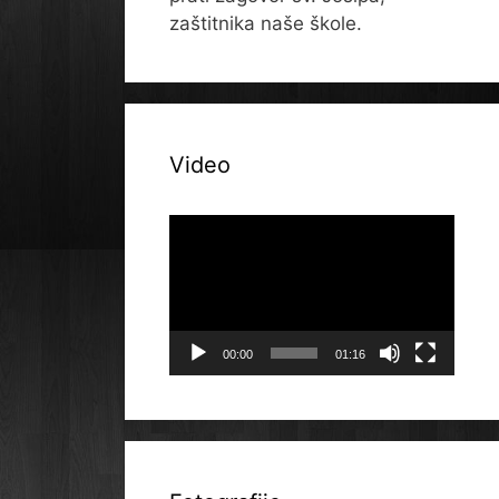
zaštitnika naše škole.
Video
Reproduktor
videozapisa
00:00
01:16