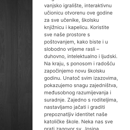
vanjsko igralište, interaktivnu
učionicu otvorenu ove godine
za sve učenike, školsku
knjižnicu i kapelicu. Koristite
sve naše prostore s
poštovanjem, kako biste i u
slobodno vrijeme rasli –
duhovno, intelektualno i ljudski.
Na kraju, s ponosom i radošću
započinjemo novu školsku
godinu. Unatoč svim izazovima,
pokazujemo snagu zajedništva,
međusobnog razumijevanja i
suradnje. Zajedno s roditeljima,
nastavljamo jačati i graditi
prepoznatljiv identitet naše
katoličke škole. Neka nas sve
prati zagovor sv. Josipa,