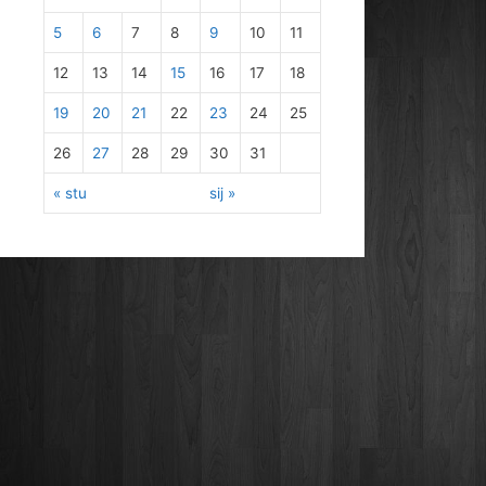
5
6
7
8
9
10
11
12
13
14
15
16
17
18
19
20
21
22
23
24
25
26
27
28
29
30
31
« stu
sij »