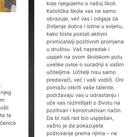
koje njegujemo u našoj školi.
Katolička škola vas ne samo
obrazuje, već vas i odgaja za
življenje dobra i istine u svijetu,
kako biste postali aktivni
promicatelji pozitivnih promjena
u društvu. Vaš napredak i
uspjeh na ovom školskom putu
uvelike ovise o suradnji s vašim
učiteljima. Učitelji nisu samo
predavači, već i vaši vodiči. Oni
,
pomažu otkriti vaše talente,
dnjeg
podržavaju vas u odrastanju i
om
uče vas razmišljati o životu na
ošli
pozitivan i konstruktivan način.
ta te
Da bi naš rad bio uspješan,
učenice
važno je da pokazujete
poštovanje prema njima – ne