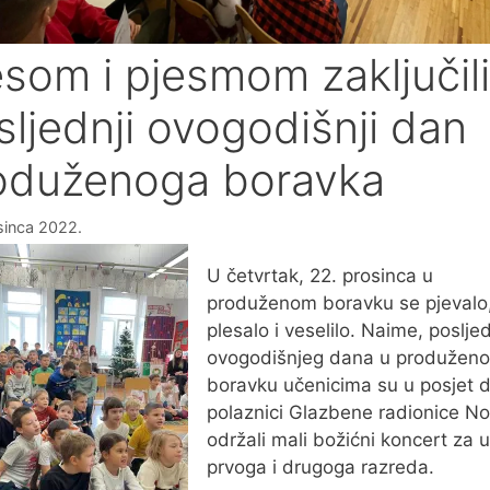
esom i pjesmom zaključili
sljednji ovogodišnji dan
oduženoga boravka
sinca 2022.
U četvrtak, 22. prosinca u
produženom boravku se pjevalo
plesalo i veselilo. Naime, poslje
ovogodišnjeg dana u produžen
boravku učenicima su u posjet d
polaznici Glazbene radionice No
održali mali božićni koncert za 
prvoga i drugoga razreda.