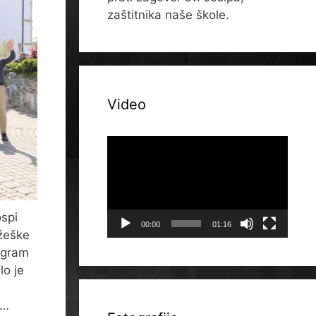
zaštitnika naše škole.
Video
Reproduktor
videozapisa
spi
00:00
01:16
ožeške
rogram
lo je
 …