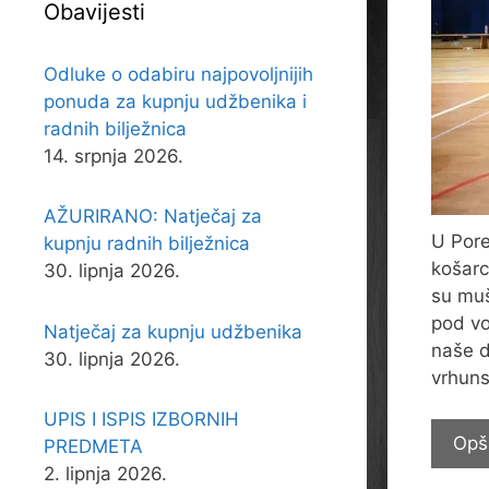
Obavijesti
Odluke o odabiru najpovoljnijih
ponuda za kupnju udžbenika i
radnih bilježnica
14. srpnja 2026.
AŽURIRANO: Natječaj za
U Pore
kupnju radnih bilježnica
košarc
30. lipnja 2026.
su muš
pod vo
Natječaj za kupnju udžbenika
naše d
30. lipnja 2026.
vrhuns
UPIS I ISPIS IZBORNIH
Opš
PREDMETA
2. lipnja 2026.