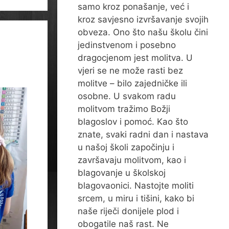
samo kroz ponašanje, već i
kroz savjesno izvršavanje svojih
obveza. Ono što našu školu čini
jedinstvenom i posebno
dragocjenom jest molitva. U
vjeri se ne može rasti bez
molitve – bilo zajedničke ili
osobne. U svakom radu
molitvom tražimo Božji
blagoslov i pomoć. Kao što
znate, svaki radni dan i nastava
u našoj školi započinju i
završavaju molitvom, kao i
blagovanje u školskoj
blagovaonici. Nastojte moliti
srcem, u miru i tišini, kako bi
naše riječi donijele plod i
obogatile naš rast. Ne