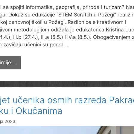
i se spojiti informatika, geografija, priroda i turizam? N
u. Dokaz su edukacije “STEM Scratch u Požegi” realizi
čkoj osnovnoj školi u Požegi. Radionice s kreativnom i
jivom metodologijom održala je edukatorica Kristina Luc
4.4.), III.b (27.4.), III.a (5.5.) i IV.a (8.5.). Obogaćivanjem
m zavičaju učenici su pored …
Scratch
irnije…
u
Požegi
–
što
jet učenika osmih razreda Pakra
sve
znamo
iku i Okučanima
o
nja 2023.
zavičaju?