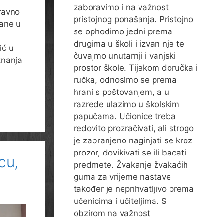
zaboravimo i na važnost
aravno
pristojnog ponašanja. Pristojno
rane u
se ophodimo jedni prema
drugima u školi i izvan nje te
ić u
čuvajmo unutarnji i vanjski
 znanja
prostor škole. Tijekom doručka i
ručka, odnosimo se prema
hrani s poštovanjem, a u
razrede ulazimo u školskim
papučama. Učionice treba
redovito prozračivati, ali strogo
je zabranjeno naginjati se kroz
prozor, dovikivati se ili bacati
cu,
predmete. Žvakanje žvakaćih
guma za vrijeme nastave
također je neprihvatljivo prema
učenicima i učiteljima. S
obzirom na važnost