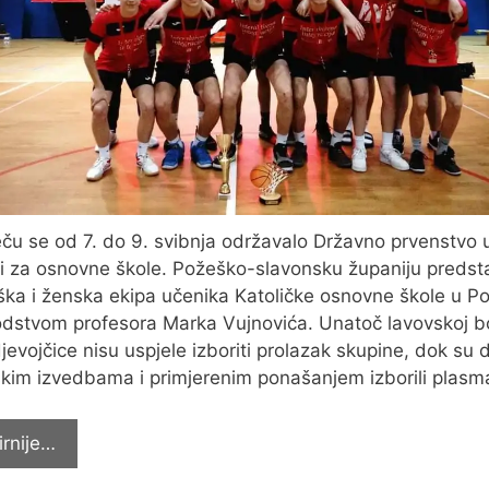
ču se od 7. do 9. svibnja održavalo Državno prvenstvo 
i za osnovne škole. Požeško-slavonsku županiju predstav
ka i ženska ekipa učenika Katoličke osnovne škole u P
dstvom profesora Marka Vujnovića. Unatoč lavovskoj b
jevojčice nisu uspjele izboriti prolazak skupine, dok su 
kim izvedbama i primjerenim ponašanjem izborili plas
VICEPRVACI
irnije…
DRŽAVE