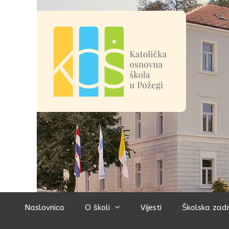
Preskoči
na
sadržaj
Naslovnica
O školi
Vijesti
Školska zad