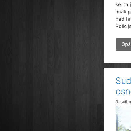
se na 
imali 
nad hr
Polici
Opš
Sud
osn
9. svib