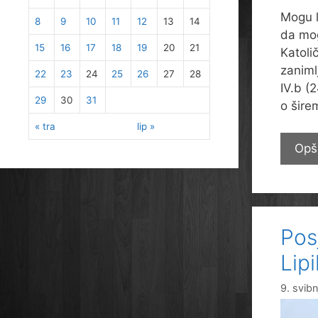
Mogu l
8
9
10
11
12
13
14
da mog
15
16
17
18
19
20
21
Katoli
zaniml
22
23
24
25
26
27
28
IV.b (2
29
30
31
o šire
« tra
lip »
Opš
Pos
Lip
9. svib