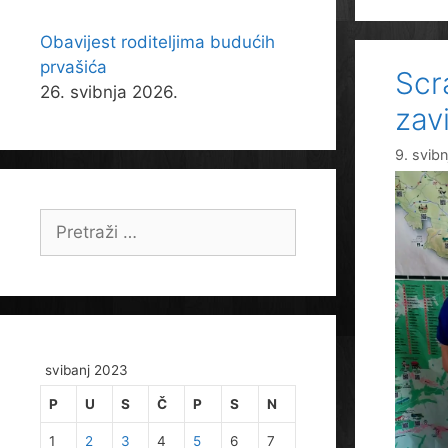
Obavijest roditeljima budućih
prvašića
Scr
26. svibnja 2026.
zav
9. svib
Pretraži:
svibanj 2023
P
U
S
Č
P
S
N
1
2
3
4
5
6
7