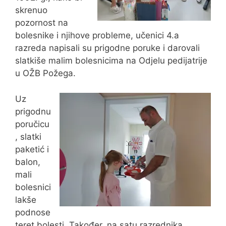
skrenuo
pozornost na
bolesnike i njihove probleme, učenici 4.a
razreda napisali su prigodne poruke i darovali
slatkiše malim bolesnicima na Odjelu pedijatrije
u OŽB Požega.
Uz
prigodnu
poručicu
, slatki
paketić i
balon,
mali
bolesnici
lakše
podnose
teret bolesti. Također, na satu razrednika,