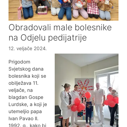
Obradovali male bolesnike
na Odjelu pedijatrije
12. veljače 2024.
Prigodom
Svjetskog dana
bolesnika koji se
obilježava 11.
veljače, na
blagdan Gospe
Lurdske, a koji je
utemeljio papa
Ivan Pavao II.
1992. g., kako bi