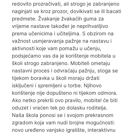
redovito prozračivati, ali strogo je zabranjeno
naginjati se kroz prozor, dovikivati se ili bacati
predmete. Žvakanje žvakaćih guma za
vrijeme nastave također je neprihvatljivo
prema učenicima i učiteljima. S obzirom na
važnost usmjeravanja pažnje na nastavu i
aktivnosti koje vam pomažu u učenju,
podsjećamo vas da je korištenje mobitela u
školi strogo zabranjeno. Mobiteli ometaju
nastavni proces i odvraćaju pažnju, stoga se
tijekom boravka u školi moraju držati
isključeni i spremljeni u torbe. Njihovo
korištenje nije dopušteno ni tijekom odmora.
Ako netko prekrši ovo pravilo, mobitel će biti
oduzet i vraćen tek po dolasku roditelja.
Naša škola ponosi se i svojom prekrasnom
zgradom koja vam nudi brojne mogućnosti:
novo uređeno vanjsko igralište, interaktivnu