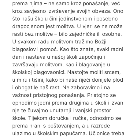
prema njima – ne samo kroz ponašanje, već i
kroz savjesno izvršavanje svojih obveza. Ono
što našu školu čini jedinstvenom i posebno
dragocjenom jest molitva. U vjeri se ne može
rasti bez molitve – bilo zajedničke ili osobne.
U svakom radu molitvom tražimo Božji
blagoslov i pomoć. Kao što znate, svaki radni
dan i nastava u našoj školi započinju i
završavaju molitvom, kao i blagovanje u
školskoj blagovaonici. Nastojte moliti srcem,
u miru i tišini, kako bi naše riječi donijele plod
i obogatile naš rast. Ne zaboravimo i na
važnost pristojnog ponašanja. Pristojno se
ophodimo jedni prema drugima u školi i izvan
nje te čuvajmo unutarnji i vanjski prostor
škole. Tijekom doručka i ručka, odnosimo se
prema hrani s poštovanjem, a u razrede
ulazimo u školskim papučama. Učionice treba