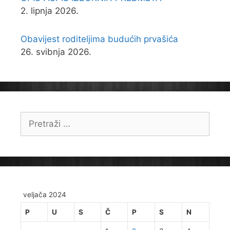
2. lipnja 2026.
Obavijest roditeljima budućih prvašića
26. svibnja 2026.
Pretraži:
veljača 2024
P
U
S
Č
P
S
N