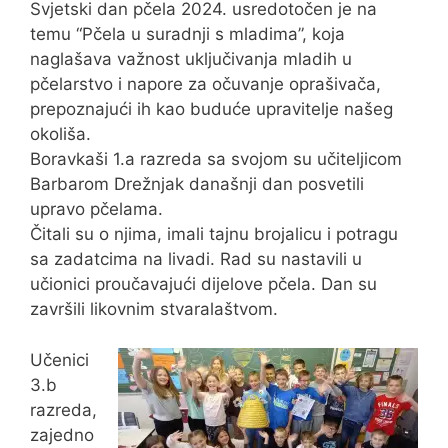
Svjetski dan pčela 2024. usredotočen je na
temu “Pčela u suradnji s mladima”, koja
naglašava važnost uključivanja mladih u
pčelarstvo i napore za očuvanje oprašivača,
prepoznajući ih kao buduće upravitelje našeg
okoliša.
Boravkaši 1.a razreda sa svojom su učiteljicom
Barbarom Drežnjak današnji dan posvetili
upravo pčelama.
Čitali su o njima, imali tajnu brojalicu i potragu
sa zadatcima na livadi. Rad su nastavili u
učionici proučavajući dijelove pčela. Dan su
završili likovnim stvaralaštvom.
Učenici
3.b
razreda,
zajedno