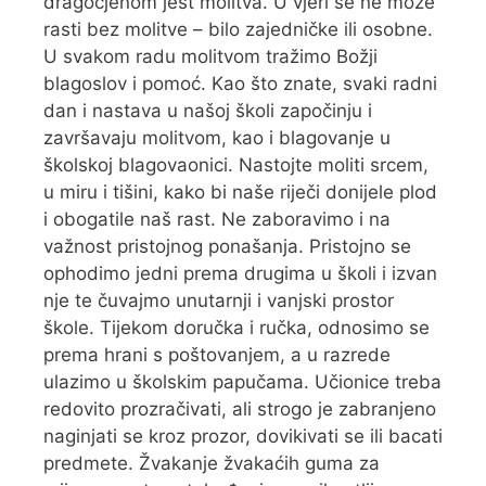
dragocjenom jest molitva. U vjeri se ne može
rasti bez molitve – bilo zajedničke ili osobne.
U svakom radu molitvom tražimo Božji
blagoslov i pomoć. Kao što znate, svaki radni
dan i nastava u našoj školi započinju i
završavaju molitvom, kao i blagovanje u
školskoj blagovaonici. Nastojte moliti srcem,
u miru i tišini, kako bi naše riječi donijele plod
i obogatile naš rast. Ne zaboravimo i na
važnost pristojnog ponašanja. Pristojno se
ophodimo jedni prema drugima u školi i izvan
nje te čuvajmo unutarnji i vanjski prostor
škole. Tijekom doručka i ručka, odnosimo se
prema hrani s poštovanjem, a u razrede
ulazimo u školskim papučama. Učionice treba
redovito prozračivati, ali strogo je zabranjeno
naginjati se kroz prozor, dovikivati se ili bacati
predmete. Žvakanje žvakaćih guma za