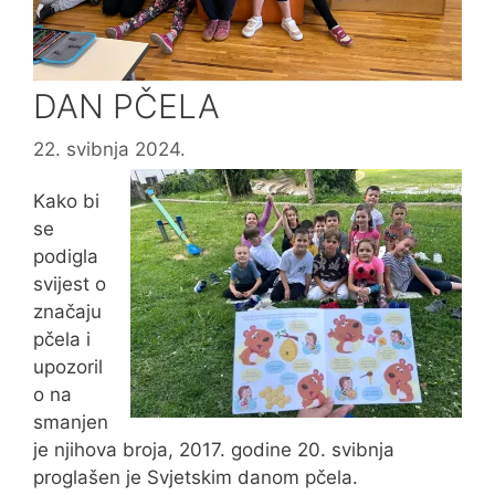
DAN PČELA
22. svibnja 2024.
Kako bi
se
podigla
svijest o
značaju
pčela i
upozoril
o na
smanjen
je njihova broja, 2017. godine 20. svibnja
proglašen je Svjetskim danom pčela.