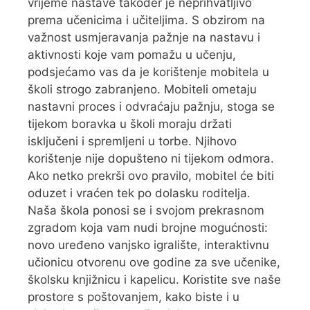
vrijeme nastave također je neprihvatljivo
prema učenicima i učiteljima. S obzirom na
važnost usmjeravanja pažnje na nastavu i
aktivnosti koje vam pomažu u učenju,
podsjećamo vas da je korištenje mobitela u
školi strogo zabranjeno. Mobiteli ometaju
nastavni proces i odvraćaju pažnju, stoga se
tijekom boravka u školi moraju držati
isključeni i spremljeni u torbe. Njihovo
korištenje nije dopušteno ni tijekom odmora.
Ako netko prekrši ovo pravilo, mobitel će biti
oduzet i vraćen tek po dolasku roditelja.
Naša škola ponosi se i svojom prekrasnom
zgradom koja vam nudi brojne mogućnosti:
novo uređeno vanjsko igralište, interaktivnu
učionicu otvorenu ove godine za sve učenike,
školsku knjižnicu i kapelicu. Koristite sve naše
prostore s poštovanjem, kako biste i u