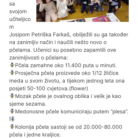
sa
svojom
učiteljico
m
Josipom Petriška Farkaš, obilježili su ga također
na zanimljiv način i naučili nešto novo o
pčelama. Učenici su posebno zapamtili ove
zanimljivosti o pčelama:
Pčela zamahne oko 11.400 puta u minuti.
Prosječna pčela proizvede oko 1/12 žličice
meda u svom životu, a tijekom jednog leta ona
posjeti 50-100 cvjetova.(flower)
Mozak pčele je ovalnog oblika i velik je kao
sjeme sezama.
Medonosne pčele komuniciraju putem “plesa”.
Kolonija pčela sastoji se od 20.000-80.000
pčela i jedne kraljice.