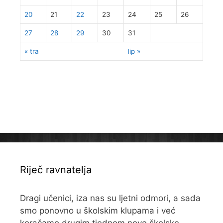
20
21
22
23
24
25
26
27
28
29
30
31
« tra
lip »
Riječ ravnatelja
Dragi učenici, iza nas su ljetni odmori, a sada
smo ponovno u školskim klupama i već