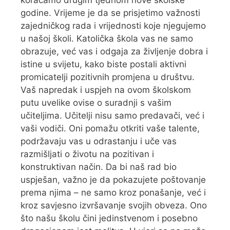
koračamo drugim tjednom nove školske
godine. Vrijeme je da se prisjetimo važnosti
zajedničkog rada i vrijednosti koje njegujemo
u našoj školi. Katolička škola vas ne samo
obrazuje, već vas i odgaja za življenje dobra i
istine u svijetu, kako biste postali aktivni
promicatelji pozitivnih promjena u društvu.
Vaš napredak i uspjeh na ovom školskom
putu uvelike ovise o suradnji s vašim
učiteljima. Učitelji nisu samo predavači, već i
vaši vodiči. Oni pomažu otkriti vaše talente,
podržavaju vas u odrastanju i uče vas
razmišljati o životu na pozitivan i
konstruktivan način. Da bi naš rad bio
uspješan, važno je da pokazujete poštovanje
prema njima – ne samo kroz ponašanje, već i
kroz savjesno izvršavanje svojih obveza. Ono
što našu školu čini jedinstvenom i posebno