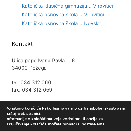
Katolička klasična gimnazija u Virovitici
Katolička osnovna škola u Virovitici
Katolička osnovna škola u Novskoj
Kontakt
Ulica pape Ivana Pavla II. 6
34000 Požega
tel. 034 312 060
fax. 034 312 059
e-mail:
kos@kospz.hr
Koristimo kolačiće kako bismo vam pružili najbolje iskustvo na
našoj web stranici.
Informacije o kolačićima koje koristimo ili opcije za
isključivanje kolačića možete pronaći u
postavkama
.
© 2019 Katolička osnova škola u Požegi • Web usluge