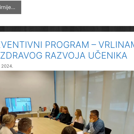
Školski
irnije…
kalendar
za
katoličke
škole
EVENTIVNI PROGRAM – VRLINA
 ZDRAVOG RAZVOJA UČENIKA
a 2024.