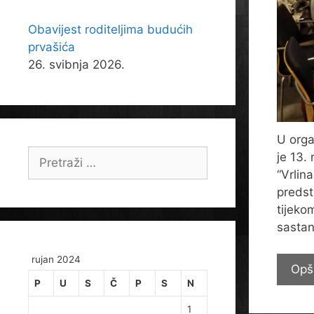
Obavijest roditeljima budućih
prvašića
26. svibnja 2026.
U orga
Pretraži:
je 13.
“Vrlin
predst
tijeko
sastan
rujan 2024
Opš
P
U
S
Č
P
S
N
1