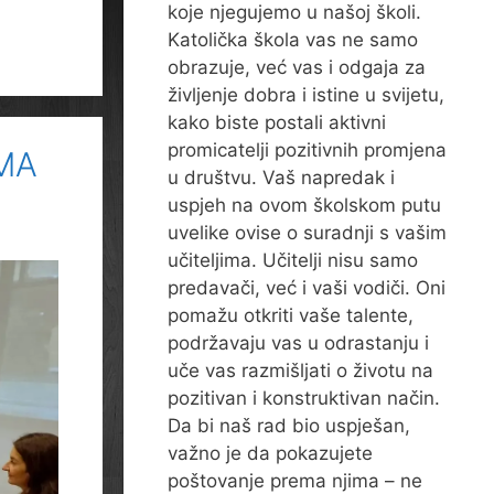
koje njegujemo u našoj školi.
Katolička škola vas ne samo
obrazuje, već vas i odgaja za
življenje dobra i istine u svijetu,
kako biste postali aktivni
promicatelji pozitivnih promjena
MA
u društvu. Vaš napredak i
uspjeh na ovom školskom putu
uvelike ovise o suradnji s vašim
učiteljima. Učitelji nisu samo
predavači, već i vaši vodiči. Oni
pomažu otkriti vaše talente,
podržavaju vas u odrastanju i
uče vas razmišljati o životu na
pozitivan i konstruktivan način.
Da bi naš rad bio uspješan,
važno je da pokazujete
poštovanje prema njima – ne