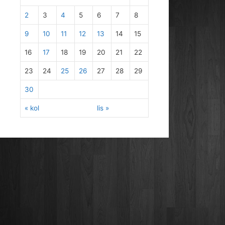
2
3
4
5
6
7
8
9
10
11
12
13
14
15
16
17
18
19
20
21
22
23
24
25
26
27
28
29
30
« kol
lis »