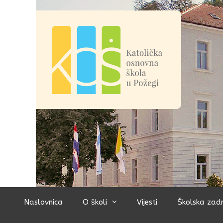
Preskoči
na
sadržaj
Naslovnica
O školi
Vijesti
Školska zad