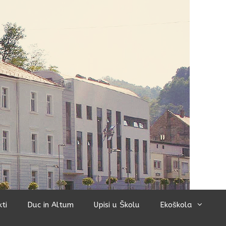
kti
Duc in Altum
Upisi u Školu
Ekoškola