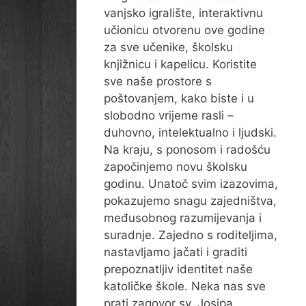
vanjsko igralište, interaktivnu
učionicu otvorenu ove godine
za sve učenike, školsku
knjižnicu i kapelicu. Koristite
sve naše prostore s
poštovanjem, kako biste i u
slobodno vrijeme rasli –
duhovno, intelektualno i ljudski.
Na kraju, s ponosom i radošću
započinjemo novu školsku
godinu. Unatoč svim izazovima,
pokazujemo snagu zajedništva,
međusobnog razumijevanja i
suradnje. Zajedno s roditeljima,
nastavljamo jačati i graditi
prepoznatljiv identitet naše
katoličke škole. Neka nas sve
prati zagovor sv. Josipa,