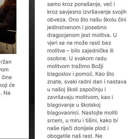
samo kroz ponašanje, već i
kroz savjesno izvršavanje svojih
obveza. Ono što našu školu čini
jedinstvenom i posebno
dragocjenom jest molitva. U
vjeri se ne može rasti bez
molitve – bilo zajedničke ili
osobne. U svakom radu
držan
molitvom tražimo Božji
ivom
blagoslov i pomoć. Kao što
 čine
znate, svaki radni dan i nastava
koji će
u našoj školi započinju i
e. Na
završavaju molitvom, kao i
blagovanje u školskoj
blagovaonici. Nastojte moliti
srcem, u miru i tišini, kako bi
naše riječi donijele plod i
obogatile naš rast. Ne