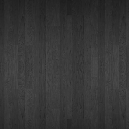
VRLINAMA
DO
ZDRAVOG
RAZVOJA
UČENIKA