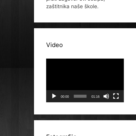
zaštitnika naše škole.
Video
Reproduktor
videozapisa
00:00
01:16