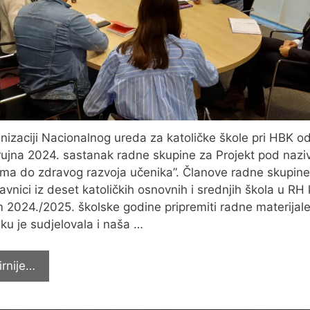
nizaciji Nacionalnog ureda za katoličke škole pri HBK o
 rujna 2024. sastanak radne skupine za Projekt pod naz
ama do zdravog razvoja učenika”. Članove radne skupine
avnici iz deset katoličkih osnovnih i srednjih škola u RH 
m 2024./2025. školske godine pripremiti radne materijal
ku je sudjelovala i naša …
PREVENTIVNI
irnije…
PROGRAM
–