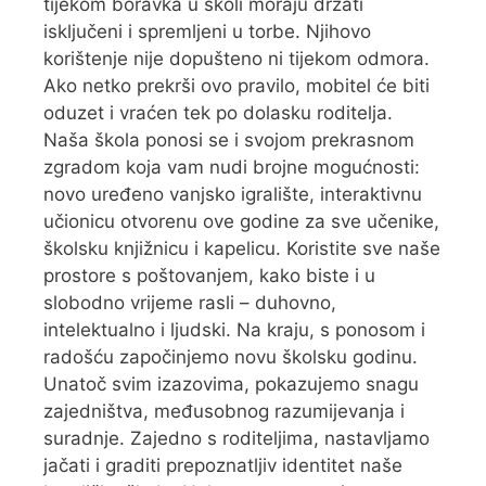
tijekom boravka u školi moraju držati
isključeni i spremljeni u torbe. Njihovo
korištenje nije dopušteno ni tijekom odmora.
Ako netko prekrši ovo pravilo, mobitel će biti
oduzet i vraćen tek po dolasku roditelja.
Naša škola ponosi se i svojom prekrasnom
zgradom koja vam nudi brojne mogućnosti:
novo uređeno vanjsko igralište, interaktivnu
učionicu otvorenu ove godine za sve učenike,
školsku knjižnicu i kapelicu. Koristite sve naše
prostore s poštovanjem, kako biste i u
slobodno vrijeme rasli – duhovno,
intelektualno i ljudski. Na kraju, s ponosom i
radošću započinjemo novu školsku godinu.
Unatoč svim izazovima, pokazujemo snagu
zajedništva, međusobnog razumijevanja i
suradnje. Zajedno s roditeljima, nastavljamo
jačati i graditi prepoznatljiv identitet naše