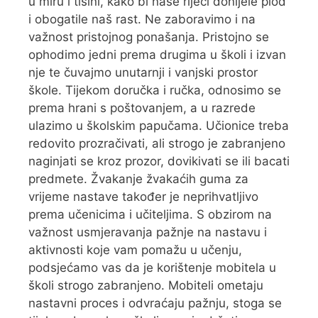
u miru i tišini, kako bi naše riječi donijele plod
i obogatile naš rast. Ne zaboravimo i na
važnost pristojnog ponašanja. Pristojno se
ophodimo jedni prema drugima u školi i izvan
nje te čuvajmo unutarnji i vanjski prostor
škole. Tijekom doručka i ručka, odnosimo se
prema hrani s poštovanjem, a u razrede
ulazimo u školskim papučama. Učionice treba
redovito prozračivati, ali strogo je zabranjeno
naginjati se kroz prozor, dovikivati se ili bacati
predmete. Žvakanje žvakaćih guma za
vrijeme nastave također je neprihvatljivo
prema učenicima i učiteljima. S obzirom na
važnost usmjeravanja pažnje na nastavu i
aktivnosti koje vam pomažu u učenju,
podsjećamo vas da je korištenje mobitela u
školi strogo zabranjeno. Mobiteli ometaju
nastavni proces i odvraćaju pažnju, stoga se