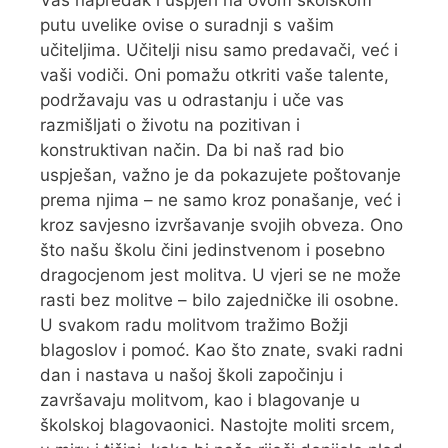
putu uvelike ovise o suradnji s vašim
učiteljima. Učitelji nisu samo predavači, već i
vaši vodiči. Oni pomažu otkriti vaše talente,
podržavaju vas u odrastanju i uče vas
razmišljati o životu na pozitivan i
konstruktivan način. Da bi naš rad bio
uspješan, važno je da pokazujete poštovanje
prema njima – ne samo kroz ponašanje, već i
kroz savjesno izvršavanje svojih obveza. Ono
što našu školu čini jedinstvenom i posebno
dragocjenom jest molitva. U vjeri se ne može
rasti bez molitve – bilo zajedničke ili osobne.
U svakom radu molitvom tražimo Božji
blagoslov i pomoć. Kao što znate, svaki radni
dan i nastava u našoj školi započinju i
završavaju molitvom, kao i blagovanje u
školskoj blagovaonici. Nastojte moliti srcem,