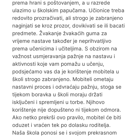
prema hrani s poštovanjem, a u razrede
ulazimo u školskim papučama. Učionice treba
redovito prozračivati, ali strogo je zabranjeno
naginjati se kroz prozor, dovikivati se ili bacati
predmete. Žvakanje žvakaćih guma za
vrijeme nastave također je neprihvatljivo
prema učenicima i učiteljima. S obzirom na
važnost usmjeravanja pažnje na nastavu i
aktivnosti koje vam pomažu u učenju,
podsjećamo vas da je korištenje mobitela u
školi strogo zabranjeno. Mobiteli ometaju
nastavni proces i odvraćaju pažnju, stoga se
tijekom boravka u školi moraju držati
isključeni i spremljeni u torbe. Njihovo
korištenje nije dopušteno ni tijekom odmora.
Ako netko prekrši ovo pravilo, mobitel će biti
oduzet i vraćen tek po dolasku roditelja.
Naša škola ponosi se i svojom prekrasnom