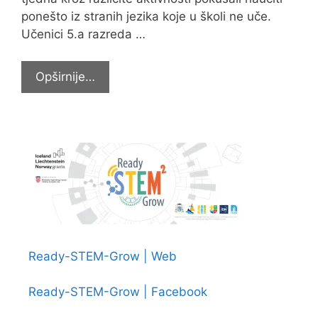
ponešto iz stranih jezika koje u školi ne uče.
Učenici 5.a razreda …
UZ
Opširnije…
ZANIMLJIVE
AKTIVNOSTI
OBILJEŽEN
EUROPSKI
DAN
JEZIKA
Ready-STEM-Grow | Web
Ready-STEM-Grow | Facebook