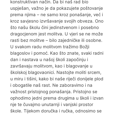
konstruktivan način. Da bi naš rad bio
uspješan, važno je da pokazujete poštovanje
prema njima – ne samo kroz ponašanje, već i
kroz savjesno izvršavanje svojih obveza. Ono
što našu školu čini jedinstvenom i posebno
dragocjenom jest molitva. U vjeri se ne može
rasti bez molitve – bilo zajedničke ili osobne.
U svakom radu molitvom tražimo Božji
blagoslov i pomoć. Kao što znate, svaki radni
dan i nastava u našoj školi započinju i
završavaju molitvom, kao i blagovanje u
školskoj blagovaonici. Nastojte moliti srcem,
u miru i tišini, kako bi naše riječi donijele plod
i obogatile naš rast. Ne zaboravimo i na
važnost pristojnog ponašanja. Pristojno se
ophodimo jedni prema drugima u školi i izvan
nje te čuvajmo unutarnji i vanjski prostor
škole. Tijekom doručka i ručka, odnosimo se