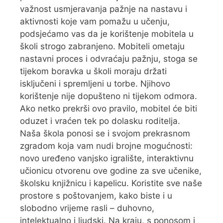
važnost usmjeravanja pažnje na nastavu i
aktivnosti koje vam pomažu u učenju,
podsjećamo vas da je korištenje mobitela u
školi strogo zabranjeno. Mobiteli ometaju
nastavni proces i odvraćaju pažnju, stoga se
tijekom boravka u školi moraju držati
isključeni i spremljeni u torbe. Njihovo
korištenje nije dopušteno ni tijekom odmora.
Ako netko prekrši ovo pravilo, mobitel će biti
oduzet i vraćen tek po dolasku roditelja.
Naša škola ponosi se i svojom prekrasnom
zgradom koja vam nudi brojne mogućnosti:
novo uređeno vanjsko igralište, interaktivnu
učionicu otvorenu ove godine za sve učenike,
školsku knjižnicu i kapelicu. Koristite sve naše
prostore s poštovanjem, kako biste i u
slobodno vrijeme rasli – duhovno,
intelektualno i ljudski. Na kraju, s ponosom i