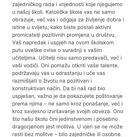
zajedničkog rada i vrijednosti koje njegujemo
u našoj školi. Katolička škola vas ne samo
obrazuje, već vas i odgaja za življenje dobra i
istine u svijetu, kako biste postali aktivni
promicatelji pozitivnih promjena u društvu.
Vaš napredak i uspjeh na ovom školskom
putu uvelike ovise o suradnji s vašim
učiteljima. Učitelji nisu samo predavači, već i
vaši vodiči. Oni pomažu otkriti vaše talente,
podržavaju vas u odrastanju i uče vas
razmišljati o životu na pozitivan i
konstruktivan način. Da bi naš rad bio
uspješan, važno je da pokazujete poštovanje
prema njima – ne samo kroz ponašanje, već i
kroz savjesno izvršavanje svojih obveza. Ono
što našu školu čini jedinstvenom i posebno
dragocjenom jest molitva. U vjeri se ne može
rasti bez molitve – bilo zajedničke ili osobne.