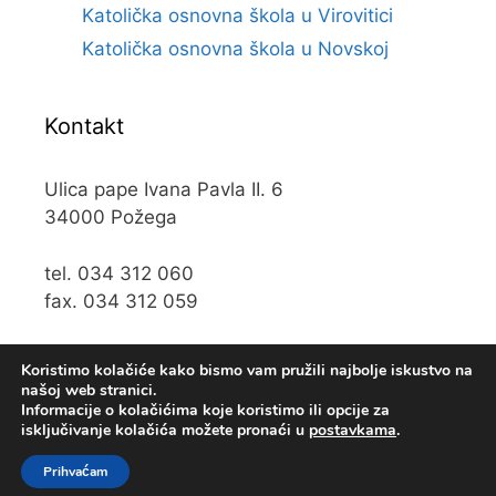
Katolička osnovna škola u Virovitici
Katolička osnovna škola u Novskoj
Kontakt
Ulica pape Ivana Pavla II. 6
34000 Požega
tel. 034 312 060
fax. 034 312 059
e-mail:
kos@kospz.hr
Koristimo kolačiće kako bismo vam pružili najbolje iskustvo na
našoj web stranici.
Informacije o kolačićima koje koristimo ili opcije za
isključivanje kolačića možete pronaći u
postavkama
.
© 2019 Katolička osnova škola u Požegi • Web usluge
Prihvaćam
KUHADA