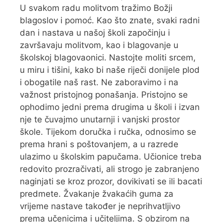
U svakom radu molitvom tražimo Božji
blagoslov i pomoć. Kao što znate, svaki radni
dan i nastava u našoj školi započinju i
završavaju molitvom, kao i blagovanje u
školskoj blagovaonici. Nastojte moliti srcem,
u miru i tišini, kako bi naše riječi donijele plod
i obogatile naš rast. Ne zaboravimo i na
važnost pristojnog ponašanja. Pristojno se
ophodimo jedni prema drugima u školi i izvan
nje te čuvajmo unutarnji i vanjski prostor
škole. Tijekom doručka i ručka, odnosimo se
prema hrani s poštovanjem, a u razrede
ulazimo u školskim papučama. Učionice treba
redovito prozračivati, ali strogo je zabranjeno
naginjati se kroz prozor, dovikivati se ili bacati
predmete. Žvakanje žvakaćih guma za
vrijeme nastave također je neprihvatljivo
prema učenicima i učiteljima. S obzirom na