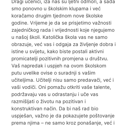
Dragi učenici, iza nas su ljetni odmori, a sada
smo ponovno u školskim klupama i već
koračamo drugim tjednom nove školske
godine. Vrijeme je da se prisjetimo važnosti
zajedničkog rada i vrijednosti koje njegujemo
u našoj školi. Katolička škola vas ne samo
obrazuje, već vas i odgaja za življenje dobra i
istine u svijetu, kako biste postali aktivni
promicatelji pozitivnih promjena u društvu.
Vaš napredak i uspjeh na ovom školskom
putu uvelike ovise o suradnji s vašim
učiteljima. Učitelji nisu samo predavači, već i
vaši vodiči. Oni pomažu otkriti vaše talente,
podržavaju vas u odrastanju i uče vas
razmišljati o životu na pozitivan i
konstruktivan način. Da bi naš rad bio
uspješan, važno je da pokazujete poštovanje
prema njima – ne samo kroz ponašanje, već i