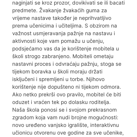
naginjati se kroz prozor, dovikivati se ili bacati
predmete. Žvakanje žvakaćih guma za
vrijeme nastave također je neprihvatljivo
prema učenicima i učiteljima. S obzirom na
važnost usmjeravanja pažnje na nastavu i
aktivnosti koje vam pomažu u učenju,
podsjećamo vas da je korištenje mobitela u
školi strogo zabranjeno. Mobiteli ometaju
nastavni proces i odvraćaju pažnju, stoga se
tijekom boravka u školi moraju držati
isključeni i spremljeni u torbe. Njihovo
korištenje nije dopušteno ni tijekom odmora.
Ako netko prekrši ovo pravilo, mobitel će biti
oduzet i vraćen tek po dolasku roditelja.
Naša škola ponosi se i svojom prekrasnom
zgradom koja vam nudi brojne mogućnosti:
novo uređeno vanjsko igralište, interaktivnu
učionicu otvorenu ove godine za sve učenike,