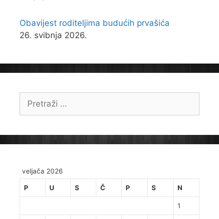
Obavijest roditeljima budućih prvašića
26. svibnja 2026.
Pretraži:
veljača 2026
P
U
S
Č
P
S
N
1