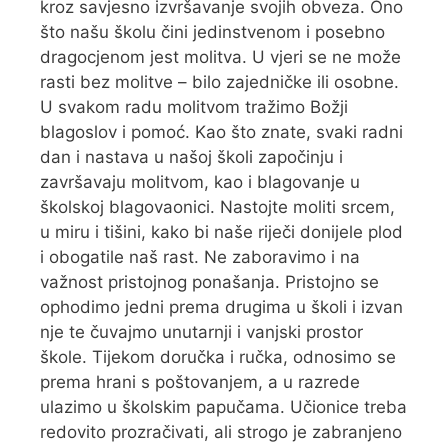
kroz savjesno izvršavanje svojih obveza. Ono
što našu školu čini jedinstvenom i posebno
dragocjenom jest molitva. U vjeri se ne može
rasti bez molitve – bilo zajedničke ili osobne.
U svakom radu molitvom tražimo Božji
blagoslov i pomoć. Kao što znate, svaki radni
dan i nastava u našoj školi započinju i
završavaju molitvom, kao i blagovanje u
školskoj blagovaonici. Nastojte moliti srcem,
u miru i tišini, kako bi naše riječi donijele plod
i obogatile naš rast. Ne zaboravimo i na
važnost pristojnog ponašanja. Pristojno se
ophodimo jedni prema drugima u školi i izvan
nje te čuvajmo unutarnji i vanjski prostor
škole. Tijekom doručka i ručka, odnosimo se
prema hrani s poštovanjem, a u razrede
ulazimo u školskim papučama. Učionice treba
redovito prozračivati, ali strogo je zabranjeno