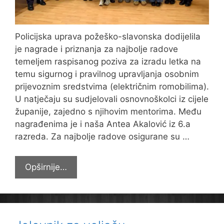
Policijska uprava požeško-slavonska dodijelila
je nagrade i priznanja za najbolje radove
temeljem raspisanog poziva za izradu letka na
temu sigurnog i pravilnog upravljanja osobnim
prijevoznim sredstvima (električnim romobilima).
U natječaju su sudjelovali osnovnoškolci iz cijele
županije, zajedno s njihovim mentorima. Među
nagrađenima je i naša Antea Akalović iz 6.a
razreda. Za najbolje radove osigurane su …
Antein
Opširnije…
letak
među
najboljima