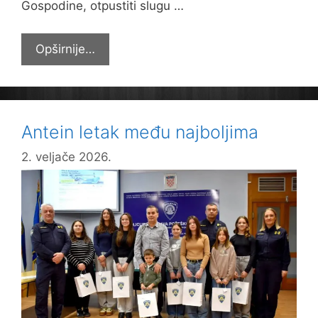
Gospodine, otpustiti slugu …
Sa
Opširnije…
svijećama
na
svetoj
misi
Antein letak među najboljima
2. veljače 2026.