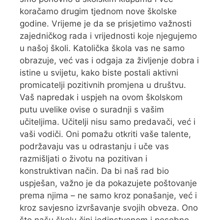
koračamo drugim tjednom nove školske
godine. Vrijeme je da se prisjetimo važnosti
zajedničkog rada i vrijednosti koje njegujemo
u našoj školi. Katolička škola vas ne samo
obrazuje, već vas i odgaja za življenje dobra i
istine u svijetu, kako biste postali aktivni
promicatelji pozitivnih promjena u društvu.
Vaš napredak i uspjeh na ovom školskom
putu uvelike ovise o suradnji s vašim
učiteljima. Učitelji nisu samo predavači, već i
vaši vodiči. Oni pomažu otkriti vaše talente,
podržavaju vas u odrastanju i uče vas
razmišljati o životu na pozitivan i
konstruktivan način. Da bi naš rad bio
uspješan, važno je da pokazujete poštovanje
prema njima – ne samo kroz ponašanje, već i
kroz savjesno izvršavanje svojih obveza. Ono
što našu školu čini jedinstvenom i posebno