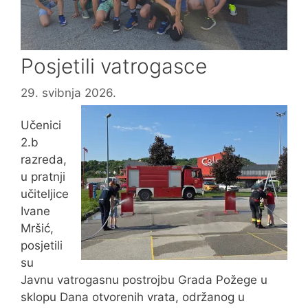
Posjetili vatrogasce
29. svibnja 2026.
Učenici
2.b
razreda,
u pratnji
učiteljice
Ivane
Mršić,
posjetili
su
Javnu vatrogasnu postrojbu Grada Požege u
sklopu Dana otvorenih vrata, održanog u