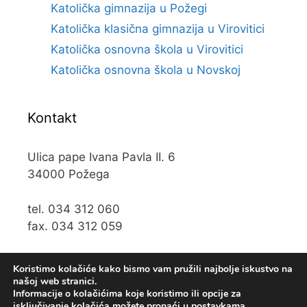
Katolička gimnazija u Požegi
Katolička klasična gimnazija u Virovitici
Katolička osnovna škola u Virovitici
Katolička osnovna škola u Novskoj
Kontakt
Ulica pape Ivana Pavla II. 6
34000 Požega
tel. 034 312 060
fax. 034 312 059
e-mail:
kos@kospz.hr
Koristimo kolačiće kako bismo vam pružili najbolje iskustvo na
našoj web stranici.
Informacije o kolačićima koje koristimo ili opcije za
isključivanje kolačića možete pronaći u
postavkama
.