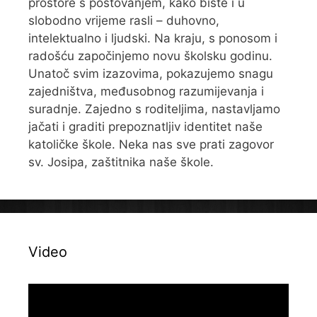
prostore s poštovanjem, kako biste i u
slobodno vrijeme rasli – duhovno,
intelektualno i ljudski. Na kraju, s ponosom i
radošću započinjemo novu školsku godinu.
Unatoč svim izazovima, pokazujemo snagu
zajedništva, međusobnog razumijevanja i
suradnje. Zajedno s roditeljima, nastavljamo
jačati i graditi prepoznatljiv identitet naše
katoličke škole. Neka nas sve prati zagovor
sv. Josipa, zaštitnika naše škole.
Video
Reproduktor
videozapisa