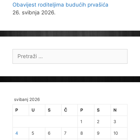
Obavijest roditeljima budućih prvašića
26. svibnja 2026.
Pretraži:
svibanj 2026
P
U
S
Č
P
S
N
1
2
3
4
5
6
7
8
9
10