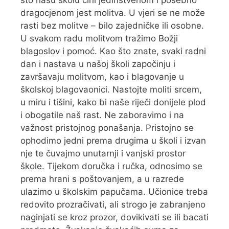
dragocjenom jest molitva. U vjeri se ne može
rasti bez molitve – bilo zajedničke ili osobne.
U svakom radu molitvom tražimo Božji
blagoslov i pomoć. Kao što znate, svaki radni
dan i nastava u našoj školi započinju i
završavaju molitvom, kao i blagovanje u
školskoj blagovaonici. Nastojte moliti srcem,
u miru i tišini, kako bi naše riječi donijele plod
i obogatile naš rast. Ne zaboravimo i na
važnost pristojnog ponašanja. Pristojno se
ophodimo jedni prema drugima u školi i izvan
nje te čuvajmo unutarnji i vanjski prostor
škole. Tijekom doručka i ručka, odnosimo se
prema hrani s poštovanjem, a u razrede
ulazimo u školskim papučama. Učionice treba
redovito prozračivati, ali strogo je zabranjeno
naginjati se kroz prozor, dovikivati se ili bacati