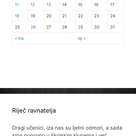
11
12
13
14
15
16
17
18
19
20
21
22
23
24
25
26
27
28
29
30
31
« tra
lip »
Riječ ravnatelja
Dragi učenici, iza nas su ljetni odmori, a sada
smo ponovno u školskim klupama i već