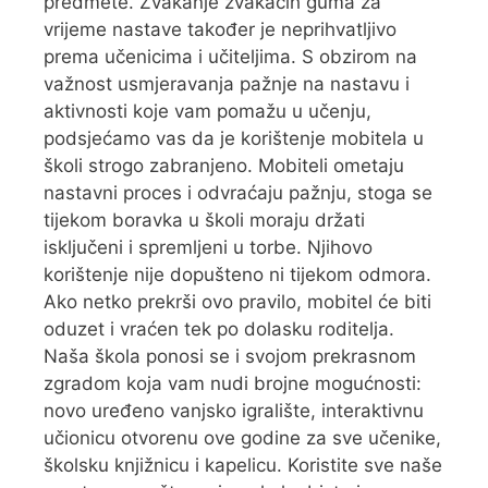
predmete. Žvakanje žvakaćih guma za
vrijeme nastave također je neprihvatljivo
prema učenicima i učiteljima. S obzirom na
važnost usmjeravanja pažnje na nastavu i
aktivnosti koje vam pomažu u učenju,
podsjećamo vas da je korištenje mobitela u
školi strogo zabranjeno. Mobiteli ometaju
nastavni proces i odvraćaju pažnju, stoga se
tijekom boravka u školi moraju držati
isključeni i spremljeni u torbe. Njihovo
korištenje nije dopušteno ni tijekom odmora.
Ako netko prekrši ovo pravilo, mobitel će biti
oduzet i vraćen tek po dolasku roditelja.
Naša škola ponosi se i svojom prekrasnom
zgradom koja vam nudi brojne mogućnosti:
novo uređeno vanjsko igralište, interaktivnu
učionicu otvorenu ove godine za sve učenike,
školsku knjižnicu i kapelicu. Koristite sve naše