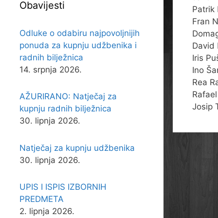
Obavijesti
Patrik
Fran N
Odluke o odabiru najpovoljnijih
Domag
ponuda za kupnju udžbenika i
David 
radnih bilježnica
Iris P
14. srpnja 2026.
Ino Ša
Rea Ra
Rafael
AŽURIRANO: Natječaj za
Josip 
kupnju radnih bilježnica
30. lipnja 2026.
Natječaj za kupnju udžbenika
30. lipnja 2026.
UPIS I ISPIS IZBORNIH
PREDMETA
2. lipnja 2026.