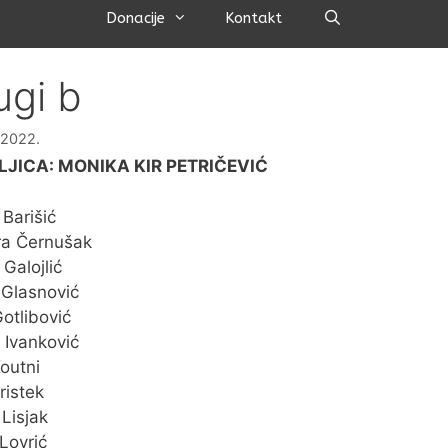
Pretraži
Donacije
Kontakt
ugi b
a 2022.
LJICA: MONIKA KIR PETRIČEVIĆ
Barišić
ra Černušak
Galojlić
 Glasnović
otlibović
 Ivanković
outni
ristek
Lisjak
Lovrić