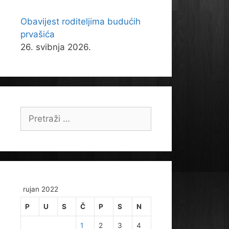
Obavijest roditeljima budućih
prvašića
26. svibnja 2026.
Pretraži:
rujan 2022
P
U
S
Č
P
S
N
1
2
3
4