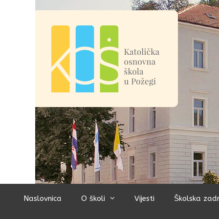
Preskoči
na
sadržaj
Naslovnica
O školi
Vijesti
Školska zad