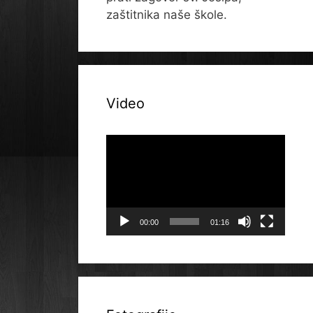
zaštitnika naše škole.
Video
Reproduktor
videozapisa
00:00
01:16