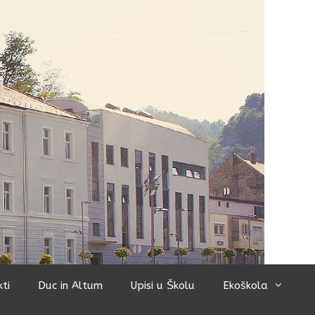
kti
Duc in Altum
Upisi u Školu
Ekoškola