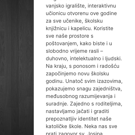
vanjsko igralište, interaktivnu
učionicu otvorenu ove godine
za sve učenike, školsku
knjižnicu i kapelicu. Koristite
sve naše prostore s
poštovanjem, kako biste i u
slobodno vrijeme rasli –
duhovno, intelektualno i ljudski.
Na kraju, s ponosom i radošću
započinjemo novu školsku
godinu. Unatoč svim izazovima,
pokazujemo snagu zajedništva,
međusobnog razumijevanja i
suradnje. Zajedno s roditeljima,
nastavljamo jačati i graditi
prepoznatljiv identitet naše
katoličke škole. Neka nas sve
prati zagovor sv. Josipa,