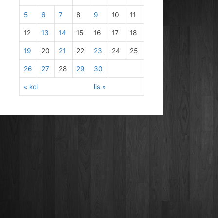
5
6
7
8
9
10
11
12
13
14
15
16
17
18
19
20
21
22
23
24
25
26
27
28
29
30
« kol
lis »