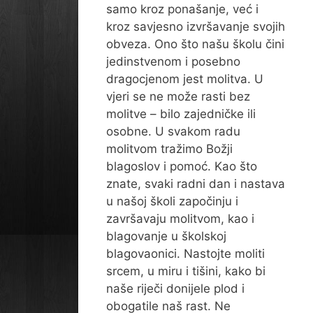
samo kroz ponašanje, već i
kroz savjesno izvršavanje svojih
obveza. Ono što našu školu čini
jedinstvenom i posebno
dragocjenom jest molitva. U
vjeri se ne može rasti bez
molitve – bilo zajedničke ili
osobne. U svakom radu
molitvom tražimo Božji
blagoslov i pomoć. Kao što
znate, svaki radni dan i nastava
u našoj školi započinju i
završavaju molitvom, kao i
blagovanje u školskoj
blagovaonici. Nastojte moliti
srcem, u miru i tišini, kako bi
naše riječi donijele plod i
obogatile naš rast. Ne