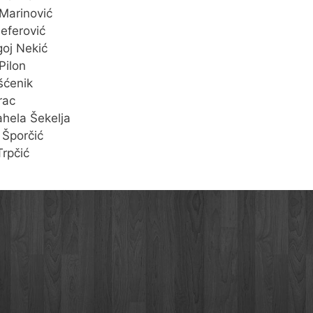
 Marinović
eferović
oj Nekić
Pilon
ušćenik
rac
hela Šekelja
 Šporčić
Trpčić