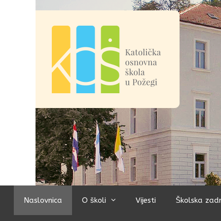
Preskoči
na
sadržaj
Naslovnica
O školi
Vijesti
Školska zad