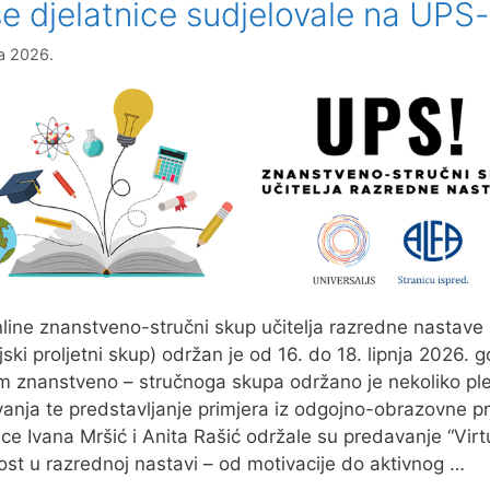
e djelatnice sudjelovale na UPS
NATJEČAJU
ja 2026.
nline znanstveno-stručni skup učitelja razredne nastave
ljski proljetni skup) održan je od 16. do 18. lipnja 2026. 
m znanstveno – stručnoga skupa održano je nekoliko pl
anja te predstavljanje primjera iz odgojno-obrazovne p
jice Ivana Mršić i Anita Rašić održale su predavanje “Vir
ost u razrednoj nastavi – od motivacije do aktivnog …