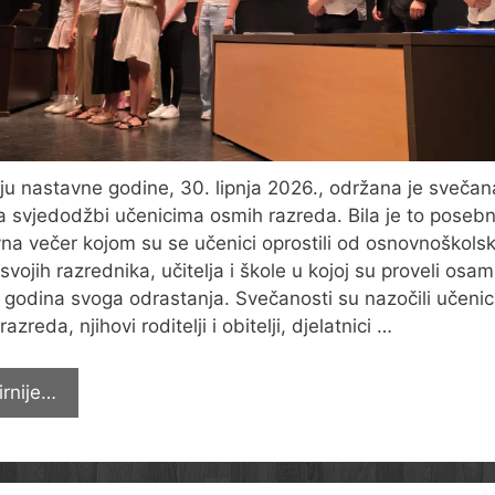
ju nastavne godine, 30. lipnja 2026., održana je svečan
a svjedodžbi učenicima osmih razreda. Bila je to posebn
na večer kojom su se učenici oprostili od osnovnoškolsk
 svojih razrednika, učitelja i škole u kojoj su proveli osam
 godina svoga odrastanja. Svečanosti su nazočili učenic
azreda, njihovi roditelji i obitelji, djelatnici …
Svečana
irnije…
podjela
svjedodžbi
učenicima