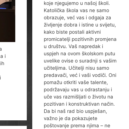
koje njegujemo u našoj školi.
Katolička škola vas ne samo
obrazuje, već vas i odgaja za
življenje dobra i istine u svijetu,
kako biste postali aktivni
promicatelji pozitivnih promjena
u društvu. Vaš napredak i
a
uspjeh na ovom školskom putu
a i
uvelike ovise o suradnji s vašim
ih
učiteljima. Učitelji nisu samo
predavači, već i vaši vodiči. Oni
i
pomažu otkriti vaše talente,
podržavaju vas u odrastanju i
uče vas razmišljati o životu na
pozitivan i konstruktivan način.
Da bi naš rad bio uspješan,
važno je da pokazujete
poštovanje prema njima – ne