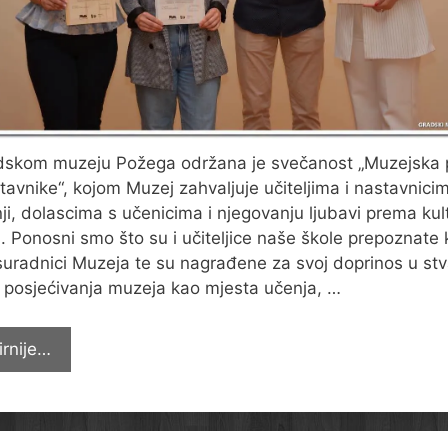
skom muzeju Požega održana je svečanost „Muzejska 
tavnike“, kojom Muzej zahvaljuje učiteljima i nastavnici
ji, dolascima s učenicima i njegovanju ljubavi prema kul
i. Ponosni smo što su i učiteljice naše škole prepoznate
suradnici Muzeja te su nagrađene za svoj doprinos u stv
 posjećivanja muzeja kao mjesta učenja, …
Četiri
irnije…
“Muzejske
petice”