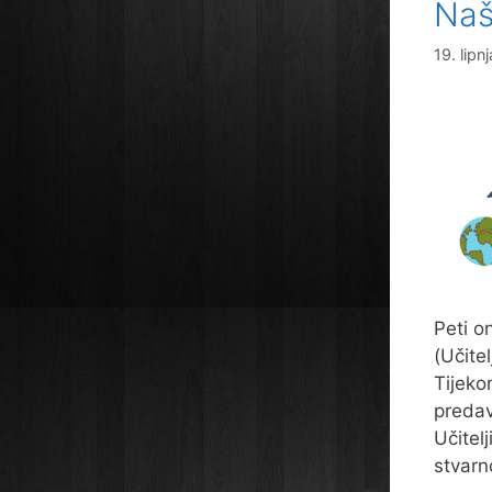
Naš
19. lipn
Peti o
(Učite
Tijeko
predav
Učitel
stvarn