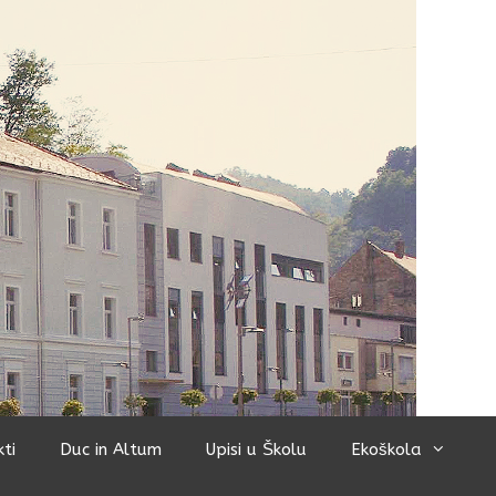
kti
Duc in Altum
Upisi u Školu
Ekoškola