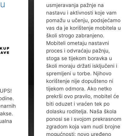
-u
usmjeravanja pažnje na
nastavu i aktivnosti koje vam
pomažu u učenju, podsjećamo
vas da je korištenje mobitela u
školi strogo zabranjeno.
Mobiteli ometaju nastavni
proces i odvraćaju pažnju,
stoga se tijekom boravka u
školi moraju držati isključeni i
spremljeni u torbe. Njihovo
korištenje nije dopušteno ni
tijekom odmora. Ako netko
 UPS!
prekrši ovo pravilo, mobitel će
godine.
biti oduzet i vraćen tek po
enarnih
dolasku roditelja. Naša škola
rakse.
ponosi se i svojom prekrasnom
tualna
zgradom koja vam nudi brojne
mogućnosti: novo uređeno