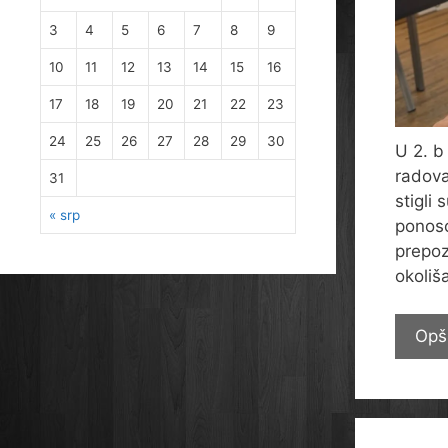
3
4
5
6
7
8
9
10
11
12
13
14
15
16
17
18
19
20
21
22
23
24
25
26
27
28
29
30
U 2. b 
radova
31
stigli 
« srp
ponoso
prepoz
okoliša
Opš