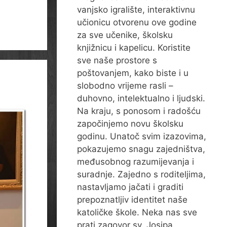
vanjsko igralište, interaktivnu
učionicu otvorenu ove godine
za sve učenike, školsku
knjižnicu i kapelicu. Koristite
sve naše prostore s
poštovanjem, kako biste i u
slobodno vrijeme rasli –
duhovno, intelektualno i ljudski.
Na kraju, s ponosom i radošću
započinjemo novu školsku
godinu. Unatoč svim izazovima,
pokazujemo snagu zajedništva,
međusobnog razumijevanja i
suradnje. Zajedno s roditeljima,
nastavljamo jačati i graditi
prepoznatljiv identitet naše
katoličke škole. Neka nas sve
prati zagovor sv. Josipa,