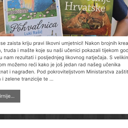
se zaista kriju pravi likovni umjetnici! Nakon brojnih krea
, truda i mašte koje su naši učenici pokazali tijekom go
su nam rezultati i posljednjeg likovnog natječaja. S veliki
m možemo reći kako je još jedan rad našeg učenika
nat i nagrađen. Pod pokroviteljstvom Ministarstva zašti
 i zelene tranzicije te …
LUKA
irnije…
DRUGI
NA
DRŽAVNOM
LIKOVNOM