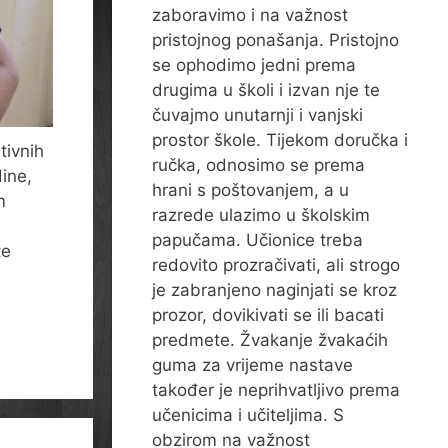
zaboravimo i na važnost
pristojnog ponašanja. Pristojno
se ophodimo jedni prema
drugima u školi i izvan nje te
čuvajmo unutarnji i vanjski
prostor škole. Tijekom doručka i
tivnih
ručka, odnosimo se prema
dine,
hrani s poštovanjem, a u
m
razrede ulazimo u školskim
papučama. Učionice treba
te
redovito prozračivati, ali strogo
je zabranjeno naginjati se kroz
prozor, dovikivati se ili bacati
predmete. Žvakanje žvakaćih
guma za vrijeme nastave
također je neprihvatljivo prema
učenicima i učiteljima. S
obzirom na važnost