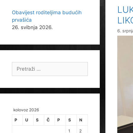
LU
Obavijest roditeljima budućih
LI
prvašića
26. svibnja 2026.
6. srpn
Pretraži:
kolovoz 2026
P
U
S
Č
P
S
N
1
2