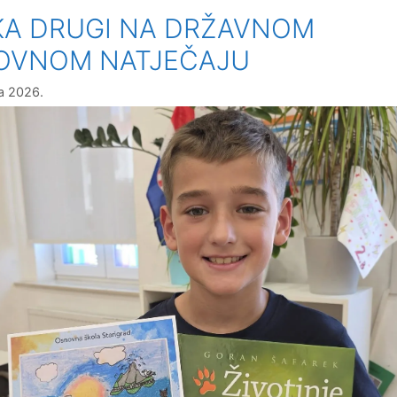
osmih
KA DRUGI NA DRŽAVNOM
razreda
KOVNOM NATJEČAJU
ja 2026.