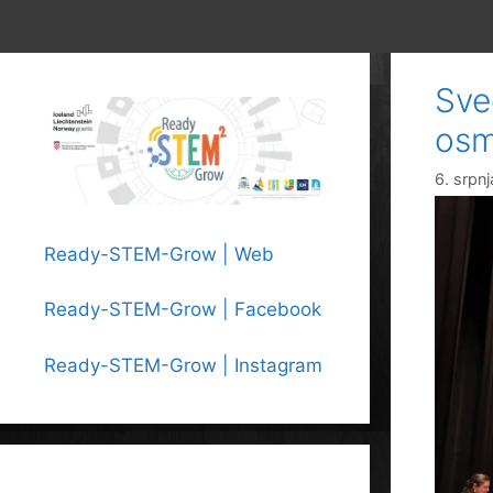
Sve
osm
6. srpn
Ready-STEM-Grow | Web
Ready-STEM-Grow | Facebook
Ready-STEM-Grow | Instagram