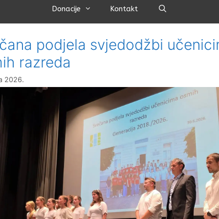
Pretraži
Donacije
Kontakt
čana podjela svjedodžbi učenic
ih razreda
ja 2026.