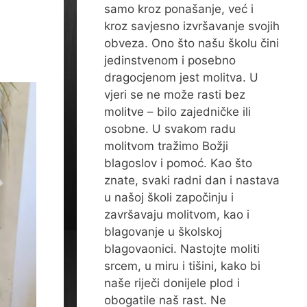
samo kroz ponašanje, već i
kroz savjesno izvršavanje svojih
obveza. Ono što našu školu čini
jedinstvenom i posebno
dragocjenom jest molitva. U
vjeri se ne može rasti bez
molitve – bilo zajedničke ili
osobne. U svakom radu
molitvom tražimo Božji
blagoslov i pomoć. Kao što
znate, svaki radni dan i nastava
u našoj školi započinju i
završavaju molitvom, kao i
blagovanje u školskoj
blagovaonici. Nastojte moliti
srcem, u miru i tišini, kako bi
naše riječi donijele plod i
obogatile naš rast. Ne