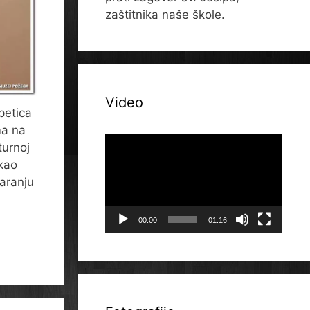
zaštitnika naše škole.
Video
petica
ma na
Reproduktor
turnoj
videozapisa
 kao
aranju
00:00
01:16