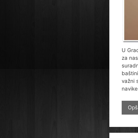
U Grad
za nas
suradn
baštin
važni 
navike
Opš