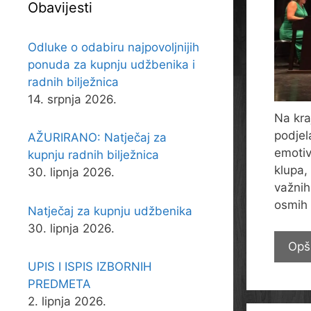
Obavijesti
Odluke o odabiru najpovoljnijih
ponuda za kupnju udžbenika i
radnih bilježnica
14. srpnja 2026.
Na kra
podjel
AŽURIRANO: Natječaj za
emotiv
kupnju radnih bilježnica
klupa,
30. lipnja 2026.
važnih
osmih r
Natječaj za kupnju udžbenika
30. lipnja 2026.
Opš
UPIS I ISPIS IZBORNIH
PREDMETA
2. lipnja 2026.