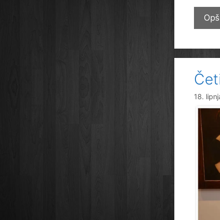
Opš
Čet
18. lipn