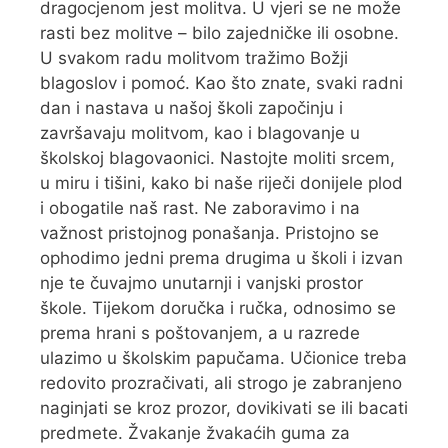
dragocjenom jest molitva. U vjeri se ne može
rasti bez molitve – bilo zajedničke ili osobne.
U svakom radu molitvom tražimo Božji
blagoslov i pomoć. Kao što znate, svaki radni
dan i nastava u našoj školi započinju i
završavaju molitvom, kao i blagovanje u
školskoj blagovaonici. Nastojte moliti srcem,
u miru i tišini, kako bi naše riječi donijele plod
i obogatile naš rast. Ne zaboravimo i na
važnost pristojnog ponašanja. Pristojno se
ophodimo jedni prema drugima u školi i izvan
nje te čuvajmo unutarnji i vanjski prostor
škole. Tijekom doručka i ručka, odnosimo se
prema hrani s poštovanjem, a u razrede
ulazimo u školskim papučama. Učionice treba
redovito prozračivati, ali strogo je zabranjeno
naginjati se kroz prozor, dovikivati se ili bacati
predmete. Žvakanje žvakaćih guma za