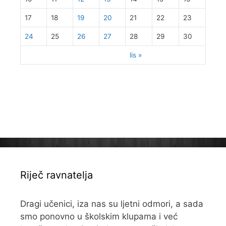
17
18
19
20
21
22
23
24
25
26
27
28
29
30
lis »
Riječ ravnatelja
Dragi učenici, iza nas su ljetni odmori, a sada
smo ponovno u školskim klupama i već