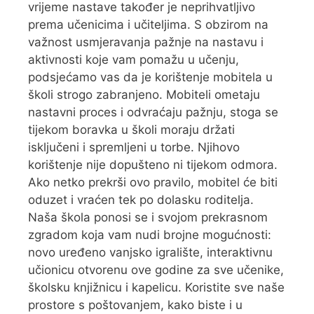
vrijeme nastave također je neprihvatljivo
prema učenicima i učiteljima. S obzirom na
važnost usmjeravanja pažnje na nastavu i
aktivnosti koje vam pomažu u učenju,
podsjećamo vas da je korištenje mobitela u
školi strogo zabranjeno. Mobiteli ometaju
nastavni proces i odvraćaju pažnju, stoga se
tijekom boravka u školi moraju držati
isključeni i spremljeni u torbe. Njihovo
korištenje nije dopušteno ni tijekom odmora.
Ako netko prekrši ovo pravilo, mobitel će biti
oduzet i vraćen tek po dolasku roditelja.
Naša škola ponosi se i svojom prekrasnom
zgradom koja vam nudi brojne mogućnosti:
novo uređeno vanjsko igralište, interaktivnu
učionicu otvorenu ove godine za sve učenike,
školsku knjižnicu i kapelicu. Koristite sve naše
prostore s poštovanjem, kako biste i u