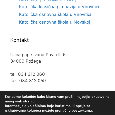
Katolička klasična gimnazija u Virovitici
Katolička osnovna škola u Virovitici
Katolička osnovna škola u Novskoj
Kontakt
Ulica pape Ivana Pavla II. 6
34000 Požega
tel. 034 312 060
fax. 034 312 059
e-mail:
kos@kospz.hr
Koristimo kolačiće kako bismo vam pružili najbolje iskustvo na
našoj web stranici.
Informacije o kolačićima koje koristimo ili opcije za
isključivanje kolačića možete pronaći u
postavkama
.
© 2019 Katolička osnova škola u Požegi • Web usluge